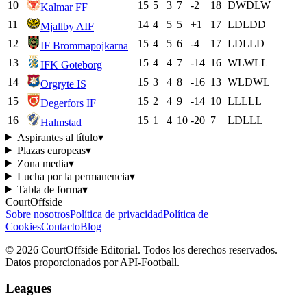
10
15
5
3
7
-2
18
D
W
D
L
W
Kalmar FF
11
14
4
5
5
+1
17
L
D
L
D
D
Mjallby AIF
12
15
4
5
6
-4
17
L
D
L
L
D
IF Brommapojkarna
13
15
4
4
7
-14
16
W
L
W
L
L
IFK Goteborg
14
15
3
4
8
-16
13
W
L
D
W
L
Orgryte IS
15
15
2
4
9
-14
10
L
L
L
L
L
Degerfors IF
16
15
1
4
10
-20
7
L
D
L
L
L
Halmstad
Aspirantes al título
▾
Plazas europeas
▾
Zona media
▾
Lucha por la permanencia
▾
Tabla de forma
▾
CourtOffside
Sobre nosotros
Política de privacidad
Política de
Cookies
Contacto
Blog
©
2026
CourtOffside
Editorial.
Todos los derechos reservados.
Datos proporcionados por API-Football.
Leagues