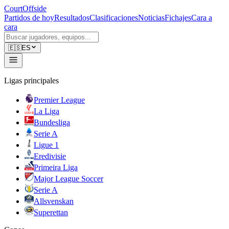
CourtOffside
Partidos de hoy
Resultados
Clasificaciones
Noticias
Fichajes
Cara a
cara
🇪🇸
ES
Ligas principales
Premier League
La Liga
Bundesliga
Serie A
Ligue 1
Eredivisie
Primeira Liga
Major League Soccer
Serie A
Allsvenskan
Superettan