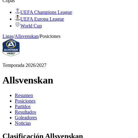
Copas
UEFA Champions League
UEFA Europa League
World Cup
Ligas
/
Allsvenskan
/
Posiciones
Temporada 2026/2027
Allsvenskan
Resumen
Posiciones
Partidos
Resultados
Goleadores
Noticias
Clasificación Allsvenskan