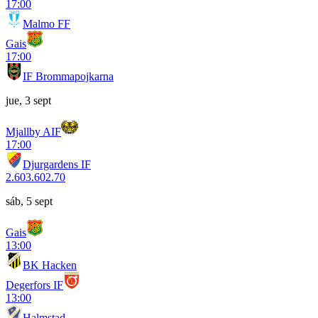
17:00
Malmo FF
Gais
17:00
IF Brommapojkarna
jue, 3 sept
Mjallby AIF
17:00
Djurgardens IF
2.60
3.60
2.70
sáb, 5 sept
Gais
13:00
BK Hacken
Degerfors IF
13:00
Halmstad