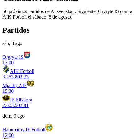
50 próximos partidos de Allsvenskan. Siguiente: Orgryte IS contra
AIK Fotboll el sábado, 8 de agosto.
Partidos
sáb, 8 ago
Orgryte IS
13:00
AIK Fotboll
3.25
3.80
2.23
Mjallby AIF
15:30
IF Elfsborg
2.60
3.50
2.81
dom, 9 ago
Hammarby IF Fotboll
12:00