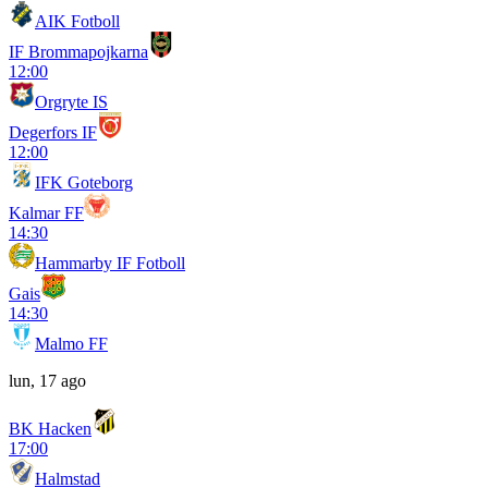
AIK Fotboll
IF Brommapojkarna
12:00
Orgryte IS
Degerfors IF
12:00
IFK Goteborg
Kalmar FF
14:30
Hammarby IF Fotboll
Gais
14:30
Malmo FF
lun, 17 ago
BK Hacken
17:00
Halmstad