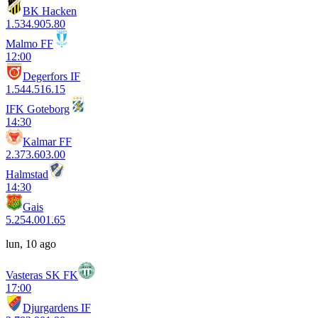
BK Hacken
1.53
4.90
5.80
Malmo FF
12:00
Degerfors IF
1.54
4.51
6.15
IFK Goteborg
14:30
Kalmar FF
2.37
3.60
3.00
Halmstad
14:30
Gais
5.25
4.00
1.65
lun, 10 ago
Vasteras SK FK
17:00
Djurgardens IF