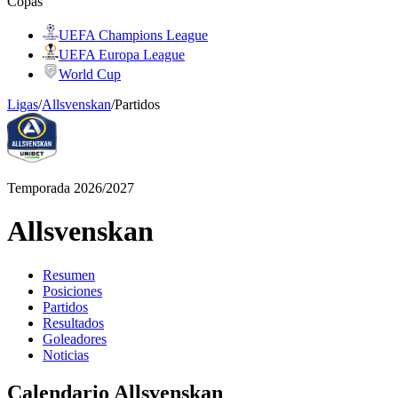
Copas
UEFA Champions League
UEFA Europa League
World Cup
Ligas
/
Allsvenskan
/
Partidos
Temporada 2026/2027
Allsvenskan
Resumen
Posiciones
Partidos
Resultados
Goleadores
Noticias
Calendario Allsvenskan