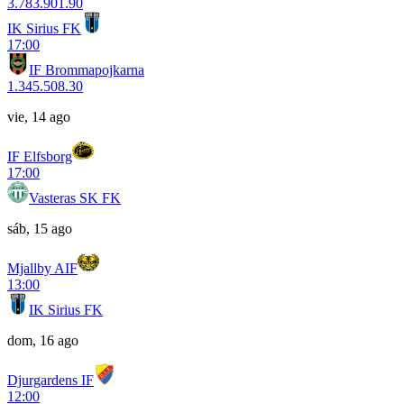
3.78
3.90
1.90
IK Sirius FK
17:00
IF Brommapojkarna
1.34
5.50
8.30
vie, 14 ago
IF Elfsborg
17:00
Vasteras SK FK
sáb, 15 ago
Mjallby AIF
13:00
IK Sirius FK
dom, 16 ago
Djurgardens IF
12:00