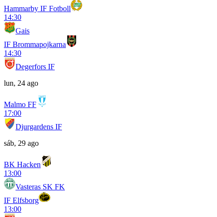
Hammarby IF Fotboll
14:30
Gais
IF Brommapojkarna
14:30
Degerfors IF
lun, 24 ago
Malmo FF
17:00
Djurgardens IF
sáb, 29 ago
BK Hacken
13:00
Vasteras SK FK
IF Elfsborg
13:00