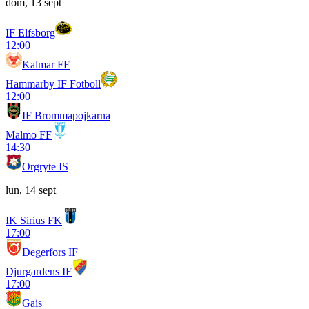
dom, 13 sept
IF Elfsborg
12:00
Kalmar FF
Hammarby IF Fotboll
12:00
IF Brommapojkarna
Malmo FF
14:30
Orgryte IS
lun, 14 sept
IK Sirius FK
17:00
Degerfors IF
Djurgardens IF
17:00
Gais