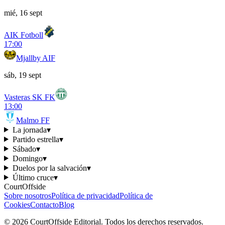
mié, 16 sept
AIK Fotboll
17:00
Mjallby AIF
sáb, 19 sept
Vasteras SK FK
13:00
Malmo FF
La jornada
▾
Partido estrella
▾
Sábado
▾
Domingo
▾
Duelos por la salvación
▾
Último cruce
▾
CourtOffside
Sobre nosotros
Política de privacidad
Política de
Cookies
Contacto
Blog
©
2026
CourtOffside
Editorial.
Todos los derechos reservados.