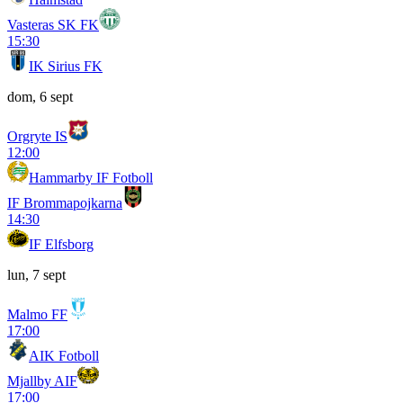
Vasteras SK FK
15:30
IK Sirius FK
dom, 6 sept
Orgryte IS
12:00
Hammarby IF Fotboll
IF Brommapojkarna
14:30
IF Elfsborg
lun, 7 sept
Malmo FF
17:00
AIK Fotboll
Mjallby AIF
17:00