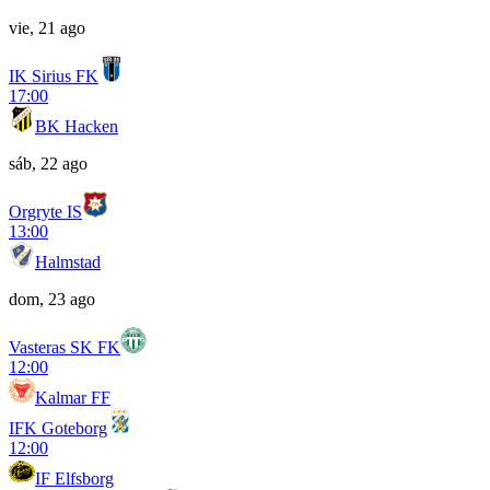
vie, 21 ago
IK Sirius FK
17:00
BK Hacken
sáb, 22 ago
Orgryte IS
13:00
Halmstad
dom, 23 ago
Vasteras SK FK
12:00
Kalmar FF
IFK Goteborg
12:00
IF Elfsborg