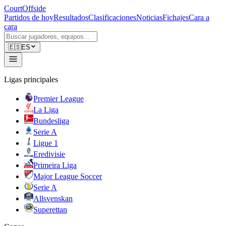
CourtOffside
Partidos de hoy
Resultados
Clasificaciones
Noticias
Fichajes
Cara a
cara
🇪🇸
ES
Ligas principales
Premier League
La Liga
Bundesliga
Serie A
Ligue 1
Eredivisie
Primeira Liga
Major League Soccer
Serie A
Allsvenskan
Superettan