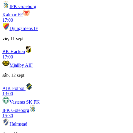
IFK Goteborg
Kalmar FF
17:00
Djurgardens IF
vie, 11 sept
BK Hacken
17:00
Mjallby AIF
sáb, 12 sept
AIK Fotboll
13:00
Vasteras SK FK
IFK Goteborg
15:30
Halmstad