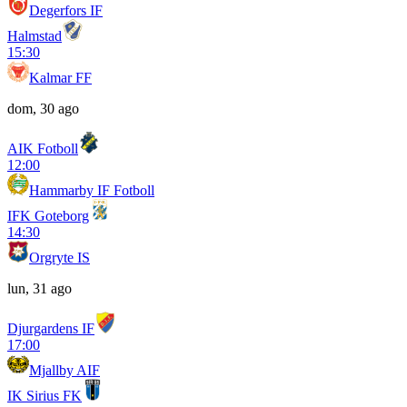
Degerfors IF
Halmstad
15:30
Kalmar FF
dom, 30 ago
AIK Fotboll
12:00
Hammarby IF Fotboll
IFK Goteborg
14:30
Orgryte IS
lun, 31 ago
Djurgardens IF
17:00
Mjallby AIF
IK Sirius FK