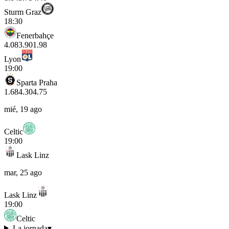
Sturm Graz
18:30
Fenerbahçe
4.08
3.90
1.98
Lyon
19:00
Sparta Praha
1.68
4.30
4.75
mié, 19 ago
Celtic
19:00
Lask Linz
mar, 25 ago
Lask Linz
19:00
Celtic
La jornada
▾