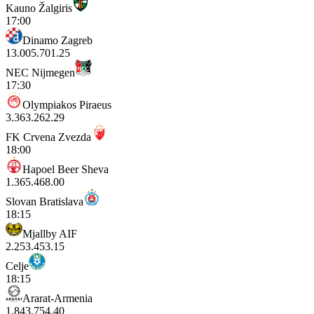
Kauno Žalgiris
17:00
Dinamo Zagreb
13.00
5.70
1.25
NEC Nijmegen
17:30
Olympiakos Piraeus
3.36
3.26
2.29
FK Crvena Zvezda
18:00
Hapoel Beer Sheva
1.36
5.46
8.00
Slovan Bratislava
18:15
Mjallby AIF
2.25
3.45
3.15
Celje
18:15
Ararat-Armenia
1.84
3.75
4.40