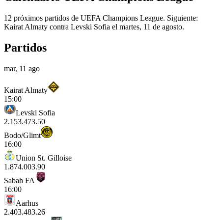
12 próximos partidos de UEFA Champions League. Siguiente:
Kairat Almaty contra Levski Sofia el martes, 11 de agosto.
Partidos
mar, 11 ago
Kairat Almaty
15:00
Levski Sofia
2.15
3.47
3.50
Bodo/Glimt
16:00
Union St. Gilloise
1.87
4.00
3.90
Sabah FA
16:00
Aarhus
2.40
3.48
3.26