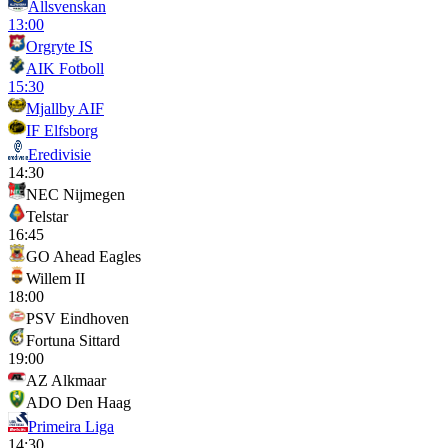
Allsvenskan
13:00
Orgryte IS
AIK Fotboll
15:30
Mjallby AIF
IF Elfsborg
Eredivisie
14:30
NEC Nijmegen
Telstar
16:45
GO Ahead Eagles
Willem II
18:00
PSV Eindhoven
Fortuna Sittard
19:00
AZ Alkmaar
ADO Den Haag
Primeira Liga
14:30