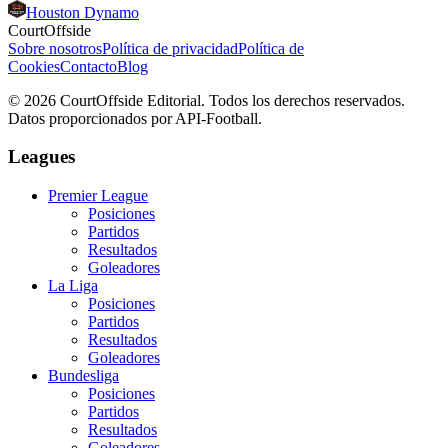
Houston Dynamo
CourtOffside
Sobre nosotros
Política de privacidad
Política de
Cookies
Contacto
Blog
©
2026
CourtOffside
Editorial.
Todos los derechos reservados.
Datos proporcionados por API-Football.
Leagues
Premier League
Posiciones
Partidos
Resultados
Goleadores
La Liga
Posiciones
Partidos
Resultados
Goleadores
Bundesliga
Posiciones
Partidos
Resultados
Goleadores