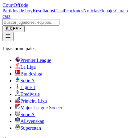
CourtOffside
Partidos de hoy
Resultados
Clasificaciones
Noticias
Fichajes
Cara a
cara
🇪🇸
ES
Ligas principales
Premier League
La Liga
Bundesliga
Serie A
Ligue 1
Eredivisie
Primeira Liga
Major League Soccer
Serie A
Allsvenskan
Superettan