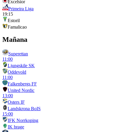
Excelsior
Primeira Liga
19:15
Estoril
Famalicao
Mañana
Superettan
11:00
Ljungskile SK
Oddevold
11:00
Falkenbergs FF
United Nordic
13:00
Osters IF
Landskrona BoIS
15:00
IFK Norrkoping
IK brage