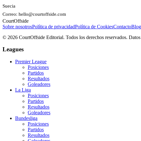
Suecia
Correo: hello@courtoffside.com
CourtOffside
Sobre nosotros
Política de privacidad
Política de Cookies
Contacto
Blog
©
2026
CourtOffside
Editorial.
Todos los derechos reservados.
Datos
Leagues
Premier League
Posiciones
Partidos
Resultados
Goleadores
La Liga
Posiciones
Partidos
Resultados
Goleadores
Bundesliga
Posiciones
Partidos
Resultados
Goleadores