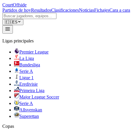
CourtOffside
Partidos de hoy
Resultados
Clasificaciones
Noticias
Fichajes
Cara a cara
🇪🇸
ES
Ligas principales
Premier League
La Liga
Bundesliga
Serie A
Ligue 1
Eredivisie
Primeira Liga
Major League Soccer
Serie A
Allsvenskan
Superettan
Copas