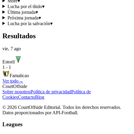
More
▾
Lucha por el título
▾
Última jornada
▾
Próxima jornada
▾
Lucha por la salvación
▾
Resultados
vie, 7 ago
Estoril
1
-
1
Famalicao
Ver todo
→
CourtOffside
Sobre nosotros
Política de privacidad
Política de
Cookies
Contacto
Blog
©
2026
CourtOffside
Editorial.
Todos los derechos reservados.
Datos proporcionados por API-Football.
Leagues