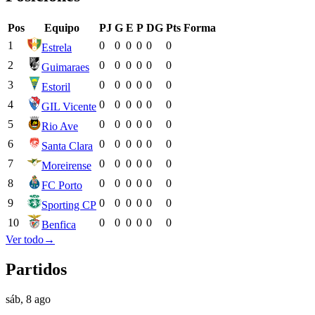
Pos
Equipo
PJ
G
E
P
DG
Pts
Forma
1
0
0
0
0
0
0
Estrela
2
0
0
0
0
0
0
Guimaraes
3
0
0
0
0
0
0
Estoril
4
0
0
0
0
0
0
GIL Vicente
5
0
0
0
0
0
0
Rio Ave
6
0
0
0
0
0
0
Santa Clara
7
0
0
0
0
0
0
Moreirense
8
0
0
0
0
0
0
FC Porto
9
0
0
0
0
0
0
Sporting CP
10
0
0
0
0
0
0
Benfica
Ver todo
→
Partidos
sáb, 8 ago