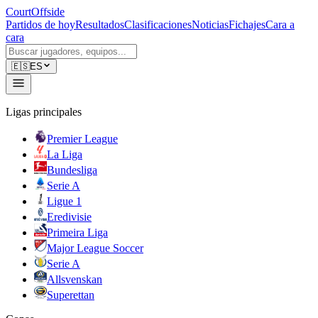
CourtOffside
Partidos de hoy
Resultados
Clasificaciones
Noticias
Fichajes
Cara a
cara
🇪🇸
ES
Ligas principales
Premier League
La Liga
Bundesliga
Serie A
Ligue 1
Eredivisie
Primeira Liga
Major League Soccer
Serie A
Allsvenskan
Superettan