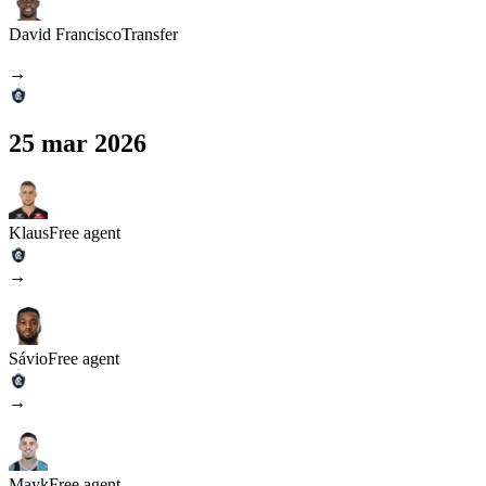
David Francisco
Transfer
→
25 mar 2026
Klaus
Free agent
→
Sávio
Free agent
→
Mayk
Free agent