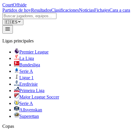
CourtOffside
Partidos de hoy
Resultados
Clasificaciones
Noticias
Fichajes
Cara a cara
🇪🇸
ES
Ligas principales
Premier League
La Liga
Bundesliga
Serie A
Ligue 1
Eredivisie
Primeira Liga
Major League Soccer
Serie A
Allsvenskan
Superettan
Copas