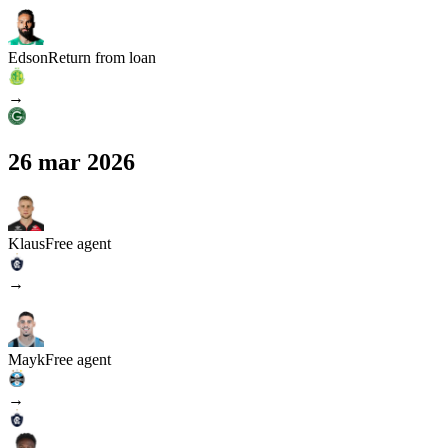
Edson
Return from loan
→
26 mar 2026
Klaus
Free agent
→
Mayk
Free agent
→