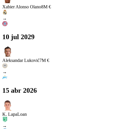
Xabier Alonso Olano
8M €
→
10 jul 2029
Aleksandar Luković
7M €
→
15 abr 2026
K. Lapa
Loan
→