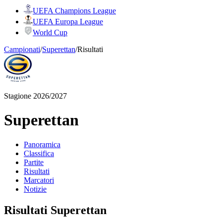
UEFA Champions League
UEFA Europa League
World Cup
Campionati
/
Superettan
/
Risultati
Stagione 2026/2027
Superettan
Panoramica
Classifica
Partite
Risultati
Marcatori
Notizie
Risultati Superettan