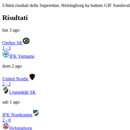
Ultimi risultati della Superettan. Helsingborg ha battuto GIF Sundsvall 
Risultati
lun 3 ago
Orebro SK
1
-
3
IFK Varnamo
dom 2 ago
United Nordic
2
-
2
Ljungskile SK
sab 1 ago
IFK Norrkoping
2
-
0
Helsingborg