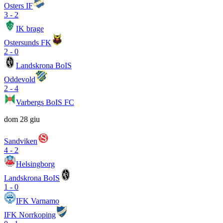
Osters IF
3
-
2
IK brage
Ostersunds FK
2
-
0
Landskrona BoIS
Oddevold
2
-
4
Varbergs BoIS FC
dom 28 giu
Sandviken
4
-
2
Helsingborg
Landskrona BoIS
1
-
0
IFK Varnamo
IFK Norrkoping