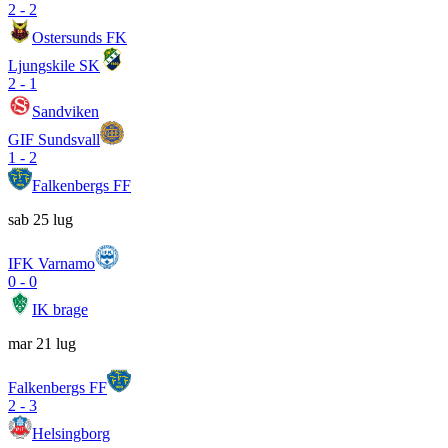
2
-
2
Ostersunds FK
Ljungskile SK
2
-
1
Sandviken
GIF Sundsvall
1
-
2
Falkenbergs FF
sab 25 lug
IFK Varnamo
0
-
0
IK brage
mar 21 lug
Falkenbergs FF
2
-
3
Helsingborg