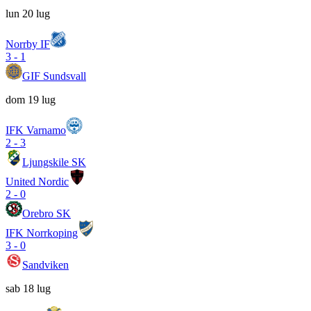
lun 20 lug
Norrby IF
3
-
1
GIF Sundsvall
dom 19 lug
IFK Varnamo
2
-
3
Ljungskile SK
United Nordic
2
-
0
Orebro SK
IFK Norrkoping
3
-
0
Sandviken
sab 18 lug