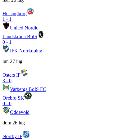
Helsingborg
1
-
1
United Nordic
Landskrona BoIS
0
-
1
IFK Norrkoping
lun 27 lug
Osters IF
3
-
0
Varbergs BoIS FC
Orebro SK
0
-
0
Oddevold
dom 26 lug
Norrby IF