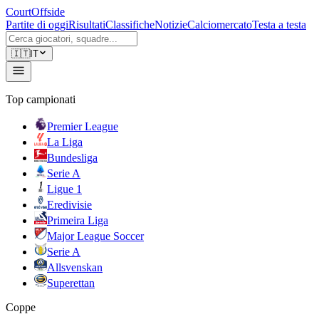
CourtOffside
Partite di oggi
Risultati
Classifiche
Notizie
Calciomercato
Testa a testa
🇮🇹
IT
Top campionati
Premier League
La Liga
Bundesliga
Serie A
Ligue 1
Eredivisie
Primeira Liga
Major League Soccer
Serie A
Allsvenskan
Superettan
Coppe