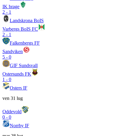
IK brage
2
-
1
Landskrona BoIS
Varbergs BoIS FC
2
-
1
Falkenbergs FF
Sandviken
5
-
0
GIF Sundsvall
Ostersunds FK
1
-
0
Osters IF
ven 31 lug
Oddevold
0
-
0
Norrby IF
mar 28 lug