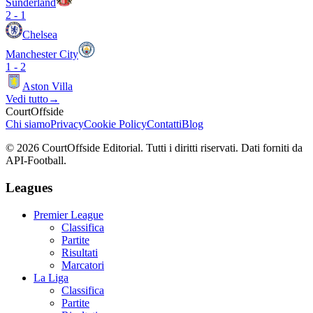
Sunderland
2
-
1
Chelsea
Manchester City
1
-
2
Aston Villa
Vedi tutto
→
CourtOffside
Chi siamo
Privacy
Cookie Policy
Contatti
Blog
©
2026
CourtOffside
Editorial.
Tutti i diritti riservati.
Dati forniti da
API-Football.
Leagues
Premier League
Classifica
Partite
Risultati
Marcatori
La Liga
Classifica
Partite