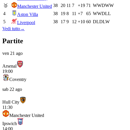
🥉
38
20
11
7
+19
71
W
W
D
W
W
Manchester United
4
38
19
8
11
+7
65
W
W
D
L
L
Aston Villa
5
38
17
9
12
+10
60
D
L
D
L
W
Liverpool
Vedi tutto
→
Partite
ven 21 ago
Arsenal
19:00
Coventry
sab 22 ago
Hull City
11:30
Manchester United
Ipswich
14:00