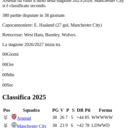
Arsenal ha vinto il titolo della stagione 2025/2026. Manchester City
si è classificato secondo.
380 partite disputate in 38 giornate.
Capocannoniere: E. Haaland (27 gol, Manchester City)
Retrocesse: West Ham, Burnley, Wolves.
La stagione 2026/2027 inizia tra
00
Giorni
:
00
Ore
:
00
Min
:
00
Sec
Classifica
2025
Pos
Squadra
PG
V
P
S
DR
Pti
Forma
🥇
38
26
7
5
+44
85
W
W
W
W
W
Arsenal
🥈
38
23
9
6
+42
78
L
D
W
W
D
Manchester City