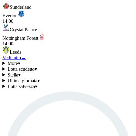
Sunderland
Everton
14:00
Crystal Palace
Nottingham Forest
14:00
Leeds
Vedi tutto
→
More
▾
Lotta scudetto
▾
Stella
▾
Ultima giornata
▾
Lotta salvezza
▾