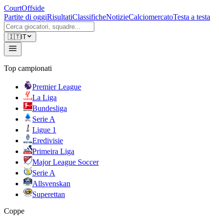
CourtOffside
Partite di oggi
Risultati
Classifiche
Notizie
Calciomercato
Testa a testa
🇮🇹
IT
Top campionati
Premier League
La Liga
Bundesliga
Serie A
Ligue 1
Eredivisie
Primeira Liga
Major League Soccer
Serie A
Allsvenskan
Superettan
Coppe