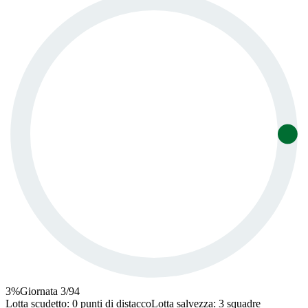
3
%
Giornata
3
/
94
Lotta scudetto
:
0 punti di distacco
Lotta salvezza
:
3 squadre