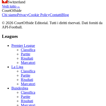
Switzerland
Vedi tutto
→
CourtOffside
Chi siamo
Privacy
Cookie Policy
Contatti
Blog
©
2026
CourtOffside
Editorial.
Tutti i diritti riservati.
Dati forniti da
API-Football.
Leagues
Premier League
Classifica
Partite
Risultati
Marcatori
La Liga
Classifica
Partite
Risultati
Marcatori
Bundesliga
Classifica
Partite
Risultati
Marcatori