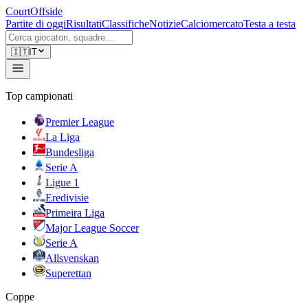
CourtOffside
Partite di oggi
Risultati
Classifiche
Notizie
Calciomercato
Testa a testa
🇮🇹
IT
Top campionati
Premier League
La Liga
Bundesliga
Serie A
Ligue 1
Eredivisie
Primeira Liga
Major League Soccer
Serie A
Allsvenskan
Superettan
Coppe