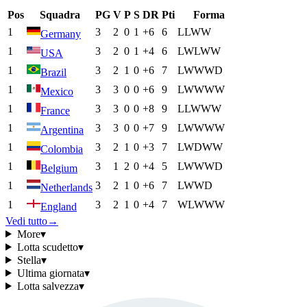
Pos
Squadra
PG
V
P
S
DR
Pti
Forma
1
3
2
0
1
+6
6
L
L
W
W
Germany
1
3
2
0
1
+4
6
L
W
L
W
W
USA
1
3
2
1
0
+6
7
L
W
W
W
D
Brazil
1
3
3
0
0
+6
9
L
W
W
W
W
Mexico
1
3
3
0
0
+8
9
L
L
W
W
W
France
1
3
3
0
0
+7
9
L
W
W
W
W
Argentina
1
3
2
1
0
+3
7
L
W
D
W
W
Colombia
1
3
1
2
0
+4
5
L
W
W
W
D
Belgium
1
3
2
1
0
+6
7
L
W
W
D
Netherlands
1
3
2
1
0
+4
7
W
L
W
W
W
England
Vedi tutto
→
More
▾
Lotta scudetto
▾
Stella
▾
Ultima giornata
▾
Lotta salvezza
▾