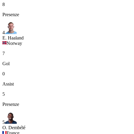
8
Presenze
4
E. Haaland
Norway
7
Gol
0
Assist
5
Presenze
5
O. Dembélé
France