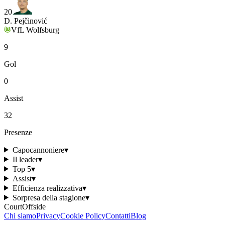
20
D. Pejčinović
VfL Wolfsburg
9
Gol
0
Assist
32
Presenze
Capocannoniere
▾
Il leader
▾
Top 5
▾
Assist
▾
Efficienza realizzativa
▾
Sorpresa della stagione
▾
CourtOffside
Chi siamo
Privacy
Cookie Policy
Contatti
Blog