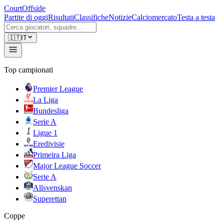
CourtOffside
Partite di oggi
Risultati
Classifiche
Notizie
Calciomercato
Testa a testa
🇮🇹
IT
Top campionati
Premier League
La Liga
Bundesliga
Serie A
Ligue 1
Eredivisie
Primeira Liga
Major League Soccer
Serie A
Allsvenskan
Superettan
Coppe