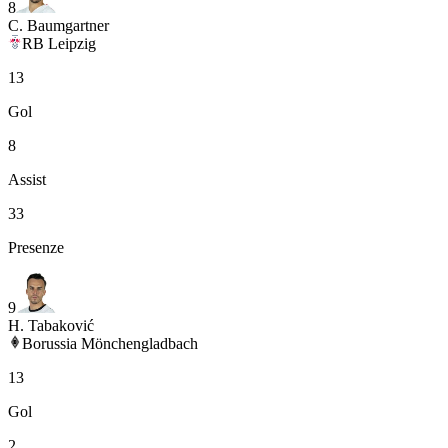
8
C. Baumgartner
RB Leipzig
13
Gol
8
Assist
33
Presenze
9
H. Tabaković
Borussia Mönchengladbach
13
Gol
2