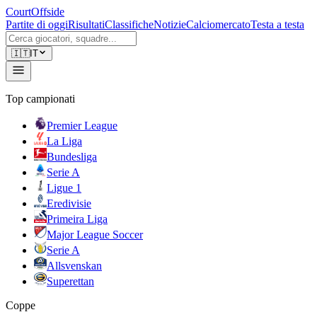
CourtOffside
Partite di oggi
Risultati
Classifiche
Notizie
Calciomercato
Testa a testa
🇮🇹
IT
Top campionati
Premier League
La Liga
Bundesliga
Serie A
Ligue 1
Eredivisie
Primeira Liga
Major League Soccer
Serie A
Allsvenskan
Superettan
Coppe