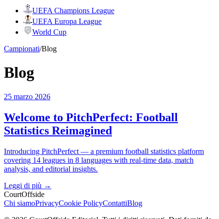
UEFA Champions League
UEFA Europa League
World Cup
Campionati
/
Blog
Blog
25 marzo 2026
Welcome to PitchPerfect: Football
Statistics Reimagined
Introducing PitchPerfect — a premium football statistics platform
covering 14 leagues in 8 languages with real-time data, match
analysis, and editorial insights.
Leggi di più
→
CourtOffside
Chi siamo
Privacy
Cookie Policy
Contatti
Blog