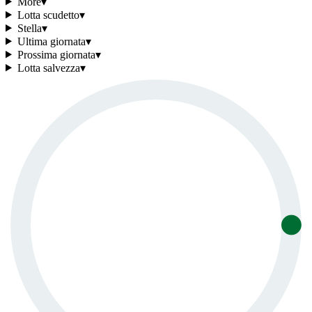
More
▾
Lotta scudetto
▾
Stella
▾
Ultima giornata
▾
Prossima giornata
▾
Lotta salvezza
▾