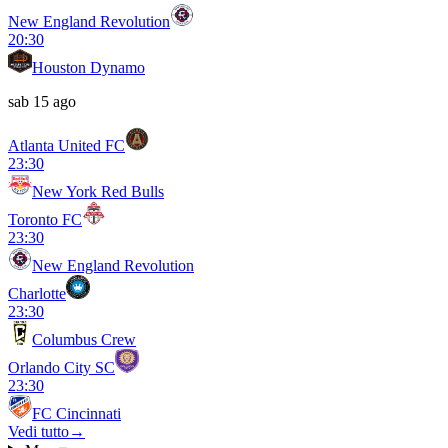
New England Revolution
20:30
Houston Dynamo
sab 15 ago
Atlanta United FC
23:30
New York Red Bulls
Toronto FC
23:30
New England Revolution
Charlotte
23:30
Columbus Crew
Orlando City SC
23:30
FC Cincinnati
Vedi tutto
→