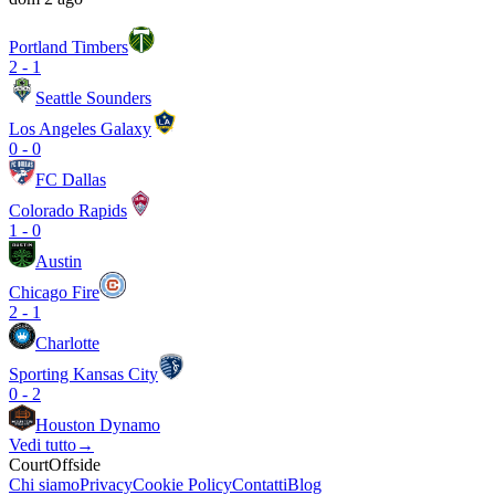
Portland Timbers
2
-
1
Seattle Sounders
Los Angeles Galaxy
0
-
0
FC Dallas
Colorado Rapids
1
-
0
Austin
Chicago Fire
2
-
1
Charlotte
Sporting Kansas City
0
-
2
Houston Dynamo
Vedi tutto
→
CourtOffside
Chi siamo
Privacy
Cookie Policy
Contatti
Blog