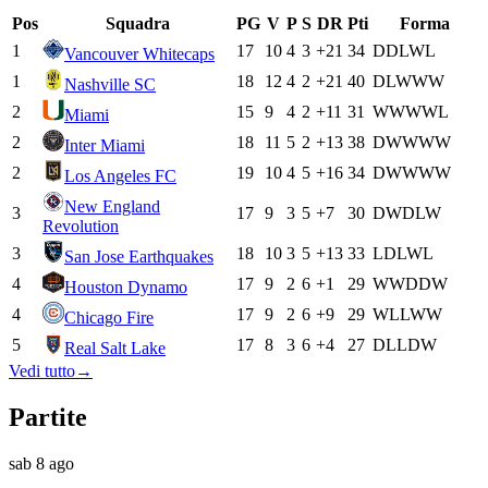
Pos
Squadra
PG
V
P
S
DR
Pti
Forma
1
17
10
4
3
+21
34
D
D
L
W
L
Vancouver Whitecaps
1
18
12
4
2
+21
40
D
L
W
W
W
Nashville SC
2
15
9
4
2
+11
31
W
W
W
W
L
Miami
2
18
11
5
2
+13
38
D
W
W
W
W
Inter Miami
2
19
10
4
5
+16
34
D
W
W
W
W
Los Angeles FC
New England
3
17
9
3
5
+7
30
D
W
D
L
W
Revolution
3
18
10
3
5
+13
33
L
D
L
W
L
San Jose Earthquakes
4
17
9
2
6
+1
29
W
W
D
D
W
Houston Dynamo
4
17
9
2
6
+9
29
W
L
L
W
W
Chicago Fire
5
17
8
3
6
+4
27
D
L
L
D
W
Real Salt Lake
Vedi tutto
→
Partite
sab 8 ago