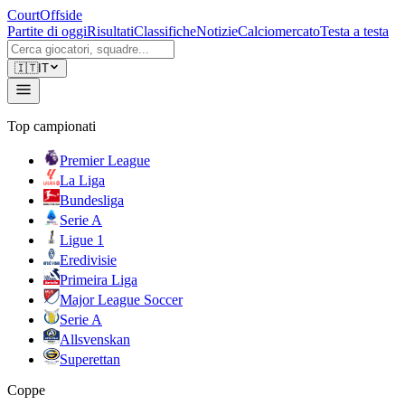
CourtOffside
Partite di oggi
Risultati
Classifiche
Notizie
Calciomercato
Testa a testa
🇮🇹
IT
Top campionati
Premier League
La Liga
Bundesliga
Serie A
Ligue 1
Eredivisie
Primeira Liga
Major League Soccer
Serie A
Allsvenskan
Superettan
Coppe