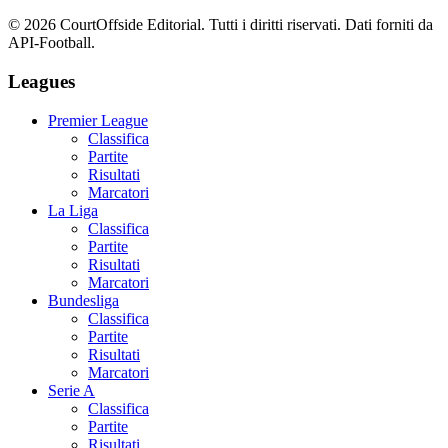
©
2026
CourtOffside
Editorial.
Tutti i diritti riservati.
Dati forniti da
API-Football.
Leagues
Premier League
Classifica
Partite
Risultati
Marcatori
La Liga
Classifica
Partite
Risultati
Marcatori
Bundesliga
Classifica
Partite
Risultati
Marcatori
Serie A
Classifica
Partite
Risultati