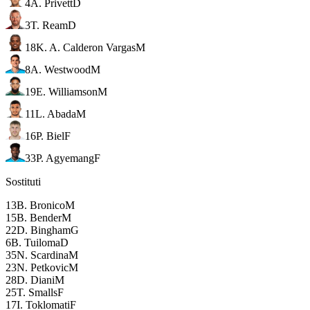
4
A. Privett
D
3
T. Ream
D
18
K. A. Calderon Vargas
M
8
A. Westwood
M
19
E. Williamson
M
11
L. Abada
M
16
P. Biel
F
33
P. Agyemang
F
Sostituti
13
B. Bronico
M
15
B. Bender
M
22
D. Bingham
G
6
B. Tuiloma
D
35
N. Scardina
M
23
N. Petkovic
M
28
D. Diani
M
25
T. Smalls
F
17
I. Toklomati
F