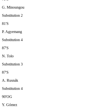
G. Minoungou
Substitution 2
81
'
S
P. Agyemang
Substitution 4
87
'
S
N. Tolo
Substitution 3
87
'
S
A. Rusnák
Substitution 4
90
'
OG
Y. Gómez