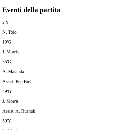
Eventi della partita
2
'
Y
N. Tolo
19
'
G
J. Morris
35
'
G
A. Malanda
Assist
:
Pep Biel
49
'
G
J. Morris
Assist
:
A. Rusnák
59
'
Y