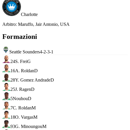
Charlotte
Arbitro
:
Maruffo, Jair Antonio, USA
Formazioni
Seattle Sounders
4-2-3-1
24
S. Frei
G
16
A. Roldan
D
28
Y. Gomez Andrade
D
25
J. Ragen
D
5
Nouhou
D
7
C. Roldan
M
18
O. Vargas
M
93
G. Minoungou
M