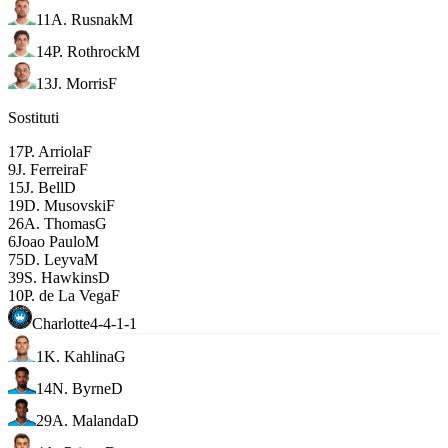
11
A. Rusnak
M
14
P. Rothrock
M
13
J. Morris
F
Sostituti
17
P. Arriola
F
9
J. Ferreira
F
15
J. Bell
D
19
D. Musovski
F
26
A. Thomas
G
6
Joao Paulo
M
75
D. Leyva
M
39
S. Hawkins
D
10
P. de La Vega
F
Charlotte
4-4-1-1
1
K. Kahlina
G
14
N. Byrne
D
29
A. Malanda
D