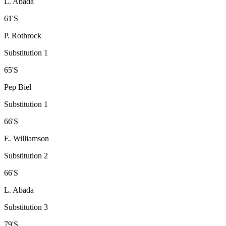
L. Abada
61
'
S
P. Rothrock
Substitution 1
65
'
S
Pep Biel
Substitution 1
66
'
S
E. Williamson
Substitution 2
66
'
S
L. Abada
Substitution 3
79
'
S