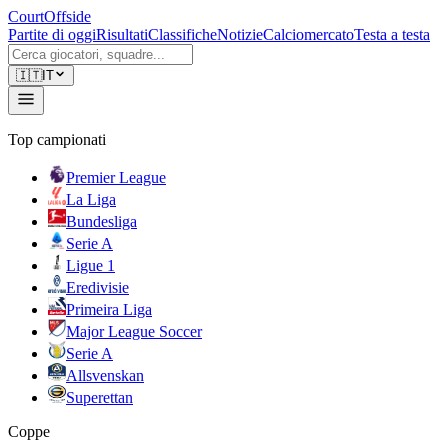
CourtOffside
Partite di oggi
Risultati
Classifiche
Notizie
Calciomercato
Testa a testa
🇮🇹
IT
Top campionati
Premier League
La Liga
Bundesliga
Serie A
Ligue 1
Eredivisie
Primeira Liga
Major League Soccer
Serie A
Allsvenskan
Superettan
Coppe