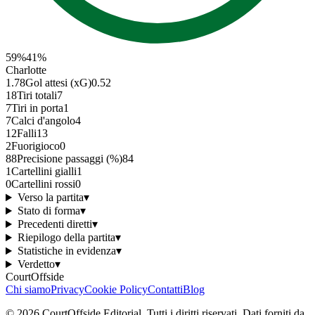
59
%
41
%
Charlotte
1.78
Gol attesi (xG)
0.52
18
Tiri totali
7
7
Tiri in porta
1
7
Calci d'angolo
4
12
Falli
13
2
Fuorigioco
0
88
Precisione passaggi (%)
84
1
Cartellini gialli
1
0
Cartellini rossi
0
Verso la partita
▾
Stato di forma
▾
Precedenti diretti
▾
Riepilogo della partita
▾
Statistiche in evidenza
▾
Verdetto
▾
CourtOffside
Chi siamo
Privacy
Cookie Policy
Contatti
Blog
©
2026
CourtOffside
Editorial.
Tutti i diritti riservati.
Dati forniti da