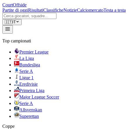
CourtOffside
Partite di oggi
Risultati
Classifiche
Notizie
Calciomercato
Testa a testa
🇮🇹
IT
Top campionati
Premier League
La Liga
Bundesliga
Serie A
Ligue 1
Eredivisie
Primeira Liga
Major League Soccer
Serie A
Allsvenskan
Superettan
Coppe