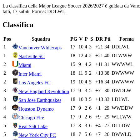
La classifica della Major League Soccer 2026/2027 è guidata da Vanc
fatti, 17 subiti. Forma: DDLWL.
Classifica
Pos
Squadra
PG
V
P
S
DR
Pti
Forma
1
17
10
4
3
+21
34
D
D
L
W
L
Vancouver Whitecaps
1
18
12
4
2
+21
40
D
L
W
W
W
Nashville SC
2
15
9
4
2
+11
31
W
W
W
W
L
Miami
2
18
11
5
2
+13
38
D
W
W
W
W
Inter Miami
2
19
10
4
5
+16
34
D
W
W
W
W
Los Angeles FC
3
17
9
3
5
+7
30
D
W
D
L
W
New England Revolution
3
18
10
3
5
+13
33
L
D
L
W
L
San Jose Earthquakes
4
17
9
2
6
+1
29
W
W
D
D
W
Houston Dynamo
4
17
9
2
6
+9
29
W
L
L
W
W
Chicago Fire
5
17
8
3
6
+4
27
D
L
L
D
W
Real Salt Lake
5
18
7
5
6
+7
26
D
W
W
L
D
New York City FC