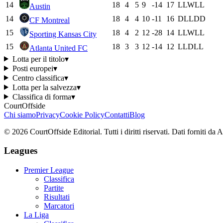
14
18
4
5
9
-14
17
L
L
W
L
L
Austin
14
18
4
4
10
-11
16
D
L
L
D
D
CF Montreal
15
18
4
2
12
-28
14
L
L
W
L
L
Sporting Kansas City
15
18
3
3
12
-14
12
L
L
D
L
L
Atlanta United FC
Lotta per il titolo
▾
Posti europei
▾
Centro classifica
▾
Lotta per la salvezza
▾
Classifica di forma
▾
CourtOffside
Chi siamo
Privacy
Cookie Policy
Contatti
Blog
©
2026
CourtOffside
Editorial.
Tutti i diritti riservati.
Dati forniti da 
Leagues
Premier League
Classifica
Partite
Risultati
Marcatori
La Liga