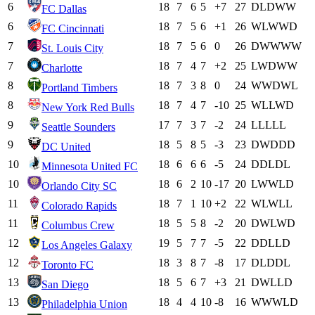
6
18
7
6
5
+7
27
D
L
D
W
W
FC Dallas
6
18
7
5
6
+1
26
W
L
W
W
D
FC Cincinnati
7
18
7
5
6
0
26
D
W
W
W
W
St. Louis City
7
18
7
4
7
+2
25
L
W
D
W
W
Charlotte
8
18
7
3
8
0
24
W
W
D
W
L
Portland Timbers
8
18
7
4
7
-10
25
W
L
L
W
D
New York Red Bulls
9
17
7
3
7
-2
24
L
L
L
L
L
Seattle Sounders
9
18
5
8
5
-3
23
D
W
D
D
D
DC United
10
18
6
6
6
-5
24
D
D
L
D
L
Minnesota United FC
10
18
6
2
10
-17
20
L
W
W
L
D
Orlando City SC
11
18
7
1
10
+2
22
W
L
W
L
L
Colorado Rapids
11
18
5
5
8
-2
20
D
W
L
W
D
Columbus Crew
12
19
5
7
7
-5
22
D
D
L
L
D
Los Angeles Galaxy
12
18
3
8
7
-8
17
D
L
D
D
L
Toronto FC
13
18
5
6
7
+3
21
D
W
L
L
D
San Diego
13
18
4
4
10
-8
16
W
W
W
L
D
Philadelphia Union