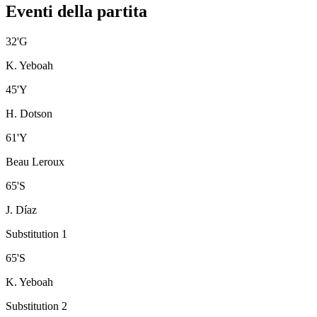
Eventi della partita
32
'
G
K. Yeboah
45
'
Y
H. Dotson
61
'
Y
Beau Leroux
65
'
S
J. Díaz
Substitution 1
65
'
S
K. Yeboah
Substitution 2