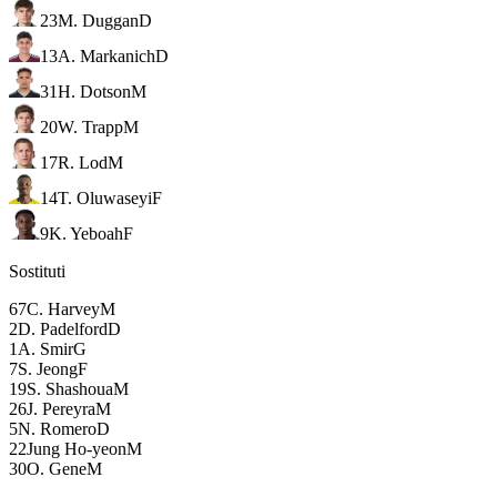
23
M. Duggan
D
13
A. Markanich
D
31
H. Dotson
M
20
W. Trapp
M
17
R. Lod
M
14
T. Oluwaseyi
F
9
K. Yeboah
F
Sostituti
67
C. Harvey
M
2
D. Padelford
D
1
A. Smir
G
7
S. Jeong
F
19
S. Shashoua
M
26
J. Pereyra
M
5
N. Romero
D
22
Jung Ho-yeon
M
30
O. Gene
M