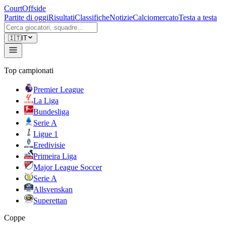
CourtOffside
Partite di oggi
Risultati
Classifiche
Notizie
Calciomercato
Testa a testa
🇮🇹
IT
Top campionati
Premier League
La Liga
Bundesliga
Serie A
Ligue 1
Eredivisie
Primeira Liga
Major League Soccer
Serie A
Allsvenskan
Superettan
Coppe