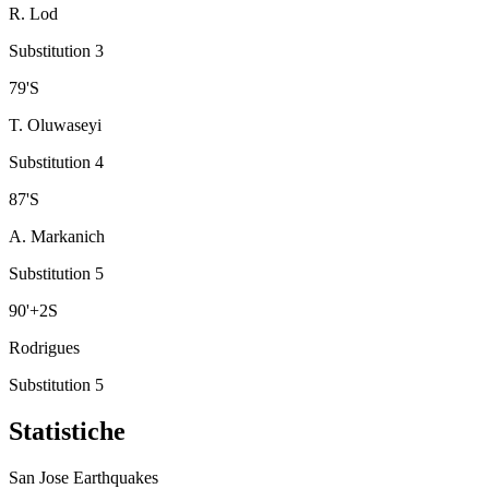
R. Lod
Substitution 3
79
'
S
T. Oluwaseyi
Substitution 4
87
'
S
A. Markanich
Substitution 5
90
'
+2
S
Rodrigues
Substitution 5
Statistiche
San Jose Earthquakes