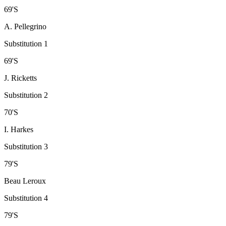
69
'
S
A. Pellegrino
Substitution 1
69
'
S
J. Ricketts
Substitution 2
70
'
S
I. Harkes
Substitution 3
79
'
S
Beau Leroux
Substitution 4
79
'
S