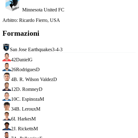
Minnesota United FC
Arbitro
:
Ricardo Fierro, USA
Formazioni
San Jose Earthquakes
3-4-3
42
Daniel
G
26
Rodrigues
D
4
B. R. Wilson Valdez
D
12
D. Romney
D
10
C. Espinoza
M
34
B. Leroux
M
6
I. Harkes
M
2
J. Ricketts
M