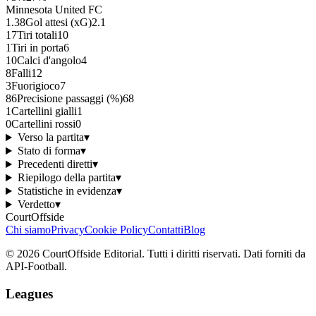
Minnesota United FC
1.38
Gol attesi (xG)
2.1
17
Tiri totali
10
1
Tiri in porta
6
10
Calci d'angolo
4
8
Falli
12
3
Fuorigioco
7
86
Precisione passaggi (%)
68
1
Cartellini gialli
1
0
Cartellini rossi
0
Verso la partita
▾
Stato di forma
▾
Precedenti diretti
▾
Riepilogo della partita
▾
Statistiche in evidenza
▾
Verdetto
▾
CourtOffside
Chi siamo
Privacy
Cookie Policy
Contatti
Blog
©
2026
CourtOffside
Editorial.
Tutti i diritti riservati.
Dati forniti da
API-Football.
Leagues