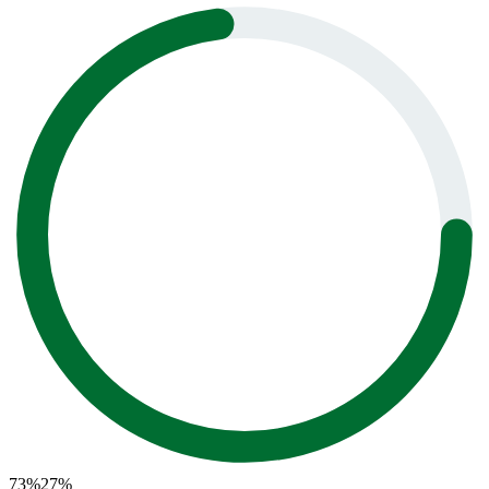
73
%
27
%