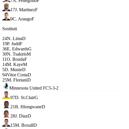
7
A. Pellegrino
F
17
J. Martinez
F
9
C. Arango
F
Sostituti
24
N. Lima
D
19
P. Judd
F
36
E. Edwards
G
30
N. Tsakiris
M
11
O. Bouda
F
14
M. Kaye
M
5
D. Munie
D
94
Vitor Costa
D
25
M. Floriani
D
Minnesota United FC
5-3-2
97
D. St.Clair
G
21
B. Hlongwane
D
28
J. Diaz
D
15
M. Boxall
D