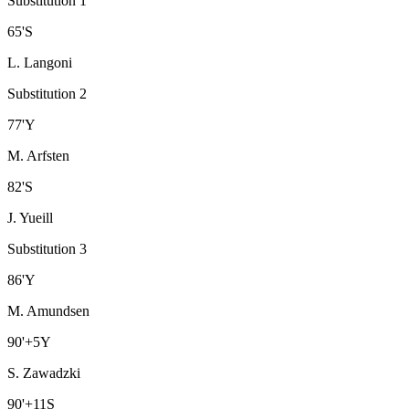
Substitution 1
65
'
S
L. Langoni
Substitution 2
77
'
Y
M. Arfsten
82
'
S
J. Yueill
Substitution 3
86
'
Y
M. Amundsen
90
'
+5
Y
S. Zawadzki
90
'
+11
S