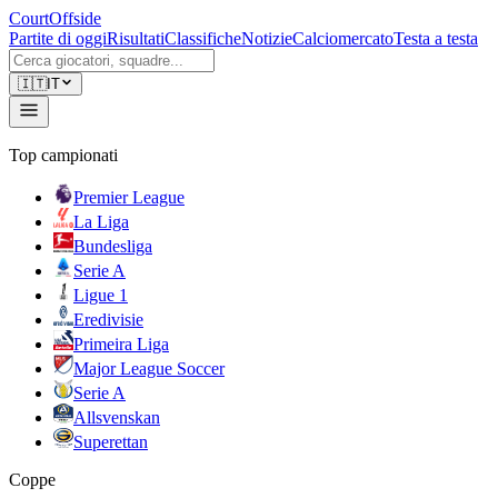
CourtOffside
Partite di oggi
Risultati
Classifiche
Notizie
Calciomercato
Testa a testa
🇮🇹
IT
Top campionati
Premier League
La Liga
Bundesliga
Serie A
Ligue 1
Eredivisie
Primeira Liga
Major League Soccer
Serie A
Allsvenskan
Superettan
Coppe