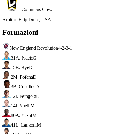
Columbus Crew
Arbitro
:
Filip Dujic, USA
Formazioni
New England Revolution
4-2-3-1
31
A. Ivacic
G
15
B. Bye
D
2
M. Fofana
D
3
B. Ceballos
D
12
I. Feingold
D
14
J. Yueill
M
80
A. Yusuf
M
41
L. Langoni
M