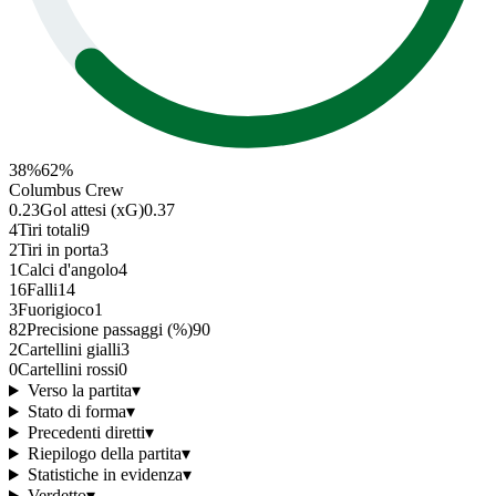
38
%
62
%
Columbus Crew
0.23
Gol attesi (xG)
0.37
4
Tiri totali
9
2
Tiri in porta
3
1
Calci d'angolo
4
16
Falli
14
3
Fuorigioco
1
82
Precisione passaggi (%)
90
2
Cartellini gialli
3
0
Cartellini rossi
0
Verso la partita
▾
Stato di forma
▾
Precedenti diretti
▾
Riepilogo della partita
▾
Statistiche in evidenza
▾
Verdetto
▾