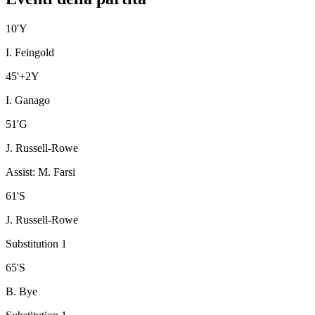
10
'
Y
I. Feingold
45
'
+2
Y
I. Ganago
51
'
G
J. Russell-Rowe
Assist
:
M. Farsi
61
'
S
J. Russell-Rowe
Substitution 1
65
'
S
B. Bye