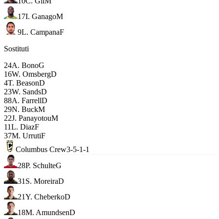
10
C. Gil
M
17
I. Ganago
M
9
L. Campana
F
Sostituti
24
A. Bono
G
16
W. Omsberg
D
4
T. Beason
D
23
W. Sands
D
88
A. Farrell
D
29
N. Buck
M
22
J. Panayotou
M
11
L. Diaz
F
37
M. Urruti
F
Columbus Crew
3-5-1-1
28
P. Schulte
G
31
S. Moreira
D
21
Y. Cheberko
D
18
M. Amundsen
D