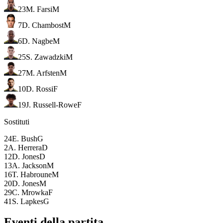
23
M. Farsi
M
7
D. Chambost
M
6
D. Nagbe
M
25
S. Zawadzki
M
27
M. Arfsten
M
10
D. Rossi
F
19
J. Russell-Rowe
F
Sostituti
24
E. Bush
G
2
A. Herrera
D
12
D. Jones
D
13
A. Jackson
M
16
T. Habroune
M
20
D. Jones
M
29
C. Mrowka
F
41
S. Lapkes
G
Eventi della partita