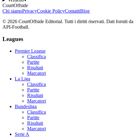
CourtOffside
Chi siamo
Privacy
Cookie Policy
Contatti
Blog
©
2026
CourtOffside
Editorial.
Tutti i diritti riservati.
Dati forniti da
API-Football.
Leagues
Premier League
Classifica
Partite
Risultati
Marcatori
La Liga
Classifica
Partite
Risultati
Marcatori
Bundesliga
Classifica
Partite
Risultati
Marcatori
Serie A