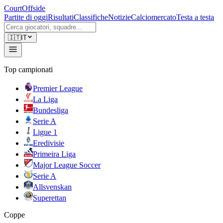
CourtOffside
Partite di oggi
Risultati
Classifiche
Notizie
Calciomercato
Testa a testa
🇮🇹
IT
Top campionati
Premier League
La Liga
Bundesliga
Serie A
Ligue 1
Eredivisie
Primeira Liga
Major League Soccer
Serie A
Allsvenskan
Superettan
Coppe