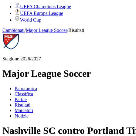
UEFA Champions League
UEFA Europa League
World Cup
Campionati
/
Major League Soccer
/
Risultati
Stagione 2026/2027
Major League Soccer
Panoramica
Classifica
Partite
Risultati
Marcatori
Notizie
Nashville SC contro Portland T