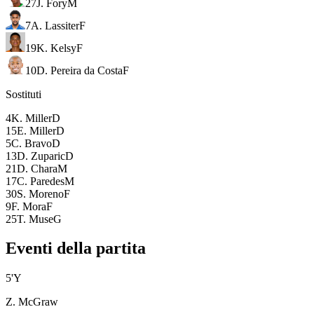
27
J. Fory
M
7
A. Lassiter
F
19
K. Kelsy
F
10
D. Pereira da Costa
F
Sostituti
4
K. Miller
D
15
E. Miller
D
5
C. Bravo
D
13
D. Zuparic
D
21
D. Chara
M
17
C. Paredes
M
30
S. Moreno
F
9
F. Mora
F
25
T. Muse
G
Eventi della partita
5
'
Y
Z. McGraw