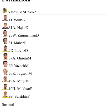
Nashville SC
4-4-2
1
J. Willis
G
31
A. Najar
D
25
W. Zimmerman
D
5
J. Maher
D
2
D. Lovitz
D
37
A. Qasem
M
8
P. Yazbek
M
20
E. Tagseth
M
19
A. Muyl
M
10
H. Mukhtar
F
9
S. Surridge
F
Sostituti