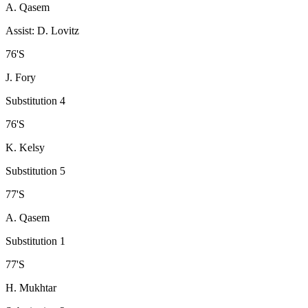
A. Qasem
Assist
:
D. Lovitz
76
'
S
J. Fory
Substitution 4
76
'
S
K. Kelsy
Substitution 5
77
'
S
A. Qasem
Substitution 1
77
'
S
H. Mukhtar