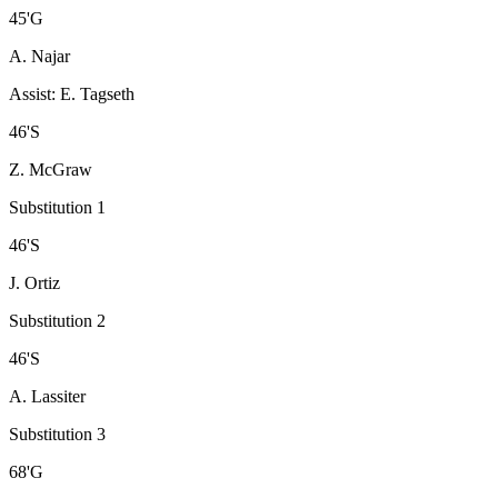
45
'
G
A. Najar
Assist
:
E. Tagseth
46
'
S
Z. McGraw
Substitution 1
46
'
S
J. Ortiz
Substitution 2
46
'
S
A. Lassiter
Substitution 3
68
'
G