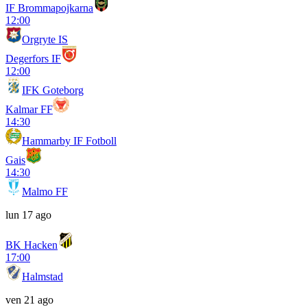
IF Brommapojkarna
12:00
Orgryte IS
Degerfors IF
12:00
IFK Goteborg
Kalmar FF
14:30
Hammarby IF Fotboll
Gais
14:30
Malmo FF
lun 17 ago
BK Hacken
17:00
Halmstad
ven 21 ago