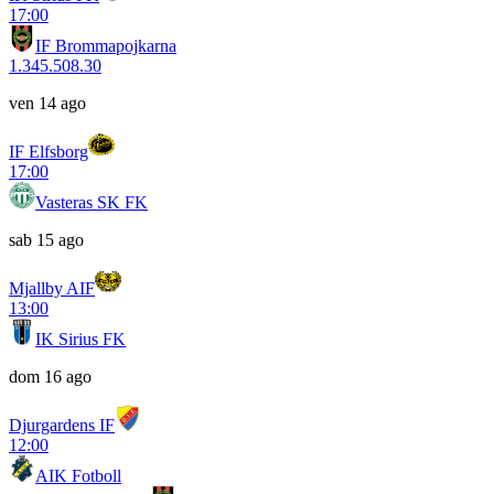
17:00
IF Brommapojkarna
1.34
5.50
8.30
ven 14 ago
IF Elfsborg
17:00
Vasteras SK FK
sab 15 ago
Mjallby AIF
13:00
IK Sirius FK
dom 16 ago
Djurgardens IF
12:00
AIK Fotboll