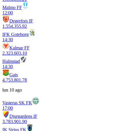
Malmo FF
12:00
Degerfors IF
1.55
4.35
5.92
IFK Goteborg
14:30
Kalmar FF
2.32
3.60
3.10
Halmstad
14:30
Gais
4.75
3.80
1.78
lun 10 ago
Vasteras SK FK
17:00
Djurgardens IF
3.78
3.90
1.90
IK Sirius FK