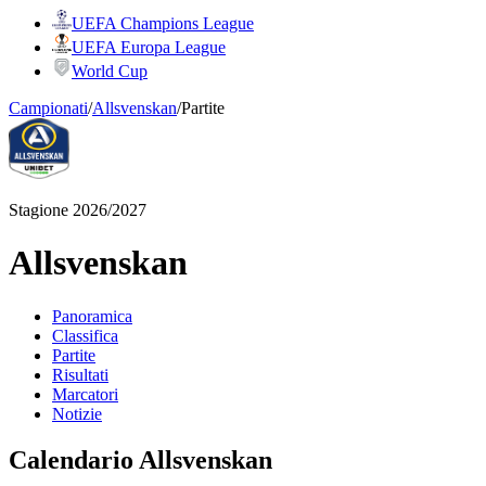
UEFA Champions League
UEFA Europa League
World Cup
Campionati
/
Allsvenskan
/
Partite
Stagione 2026/2027
Allsvenskan
Panoramica
Classifica
Partite
Risultati
Marcatori
Notizie
Calendario Allsvenskan