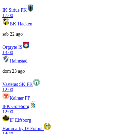
IK Sirius FK
17:00
BK Hacken
sab 22 ago
Orgryte IS
13:00
Halmstad
dom 23 ago
Vasteras SK FK
12:00
Kalmar FF
IFK Goteborg
12:00
IF Elfsborg
Hammarby IF Fotboll
14:30