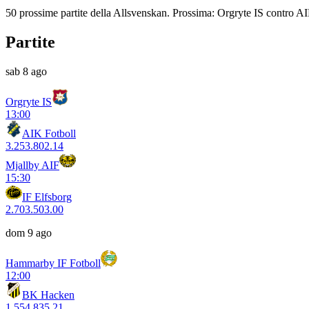
50 prossime partite della Allsvenskan. Prossima: Orgryte IS contro AIK
Partite
sab 8 ago
Orgryte IS
13:00
AIK Fotboll
3.25
3.80
2.14
Mjallby AIF
15:30
IF Elfsborg
2.70
3.50
3.00
dom 9 ago
Hammarby IF Fotboll
12:00
BK Hacken
1.55
4.83
5.21