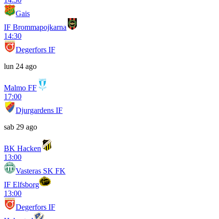
Gais
IF Brommapojkarna
14:30
Degerfors IF
lun 24 ago
Malmo FF
17:00
Djurgardens IF
sab 29 ago
BK Hacken
13:00
Vasteras SK FK
IF Elfsborg
13:00
Degerfors IF