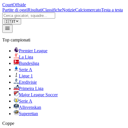
CourtOffside
Partite di oggi
Risultati
Classifiche
Notizie
Calciomercato
Testa a testa
🇮🇹
IT
Top campionati
Premier League
La Liga
Bundesliga
Serie A
Ligue 1
Eredivisie
Primeira Liga
Major League Soccer
Serie A
Allsvenskan
Superettan
Coppe