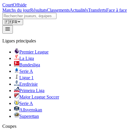
CourtOffside
Matchs du jour
Résultats
Classements
Actualités
Transferts
Face à face
🇫🇷
FR
Ligues principales
Premier League
La Liga
Bundesliga
Serie A
Ligue 1
Eredivisie
Primeira Liga
Major League Soccer
Serie A
Allsvenskan
Superettan
Coupes