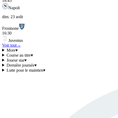
18:45
Napoli
dim. 23 août
Frosinone
16:30
Juventus
Voir tout
→
More
▾
Course au titre
▾
Joueur star
▾
Dernière journée
▾
Lutte pour le maintien
▾