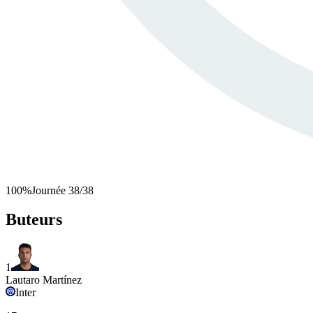
100
%
Journée
38
/
38
Buteurs
1
Lautaro Martínez
Inter