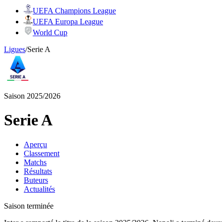
UEFA Champions League
UEFA Europa League
World Cup
Ligues
/
Serie A
Saison 2025/2026
Serie A
Aperçu
Classement
Matchs
Résultats
Buteurs
Actualités
Saison terminée