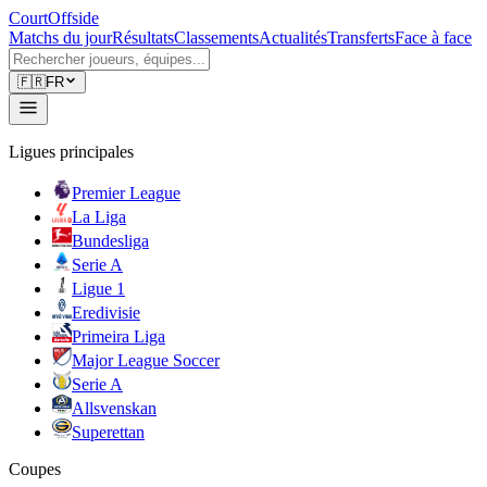
CourtOffside
Matchs du jour
Résultats
Classements
Actualités
Transferts
Face à face
🇫🇷
FR
Ligues principales
Premier League
La Liga
Bundesliga
Serie A
Ligue 1
Eredivisie
Primeira Liga
Major League Soccer
Serie A
Allsvenskan
Superettan
Coupes