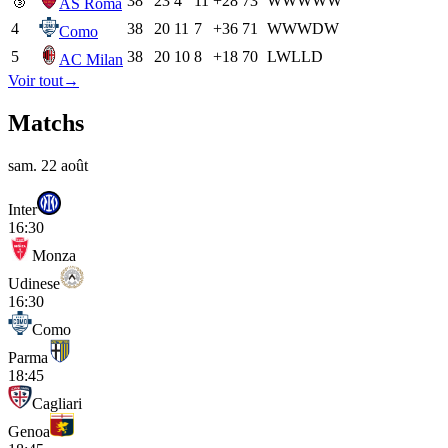
🥉
38
23
4
11
+28
73
W
W
W
W
W
AS Roma
4
38
20
11
7
+36
71
W
W
W
D
W
Como
5
38
20
10
8
+18
70
L
W
L
L
D
AC Milan
Voir tout
→
Matchs
sam. 22 août
Inter
16:30
Monza
Udinese
16:30
Como
Parma
18:45
Cagliari
Genoa