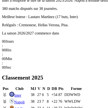
Inter a remporté le titre de la saison 2025/2026. Napoli a terminé deu
380 matchs disputés sur 38 journées.
Meilleur buteur : Lautaro Martínez (17 buts, Inter)
Relégués : Cremonese, Hellas Verona, Pisa.
La saison 2026/2027 commence dans
00
Jours
:
00
Hrs
:
00
Min
:
00
Sec
Classement
2025
Pos
Club
MJ
V
N
D
DB
Pts
Forme
🥇
38
27
6
5
+54
87
D
D
W
W
D
Inter
🥈
38
23
7
8
+22
76
W
W
L
D
W
Napoli