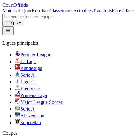
CourtOffside
Matchs du jour
Résultats
Classements
Actualités
Transferts
Face à face
🇫🇷
FR
Ligues principales
Premier League
La Liga
Bundesliga
Serie A
Ligue 1
Eredivisie
Primeira Liga
Major League Soccer
Serie A
Allsvenskan
Superettan
Coupes