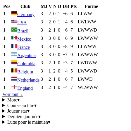
Pos
Club
MJ
V
N
D
DB
Pts
Forme
1
3
2
0
1
+6
6
L
L
W
W
Germany
1
3
2
0
1
+4
6
L
W
L
W
W
USA
1
3
2
1
0
+6
7
L
W
W
W
D
Brazil
1
3
3
0
0
+6
9
L
W
W
W
W
Mexico
1
3
3
0
0
+8
9
L
L
W
W
W
France
1
3
3
0
0
+7
9
L
W
W
W
W
Argentina
1
3
2
1
0
+3
7
L
W
D
W
W
Colombia
1
3
1
2
0
+4
5
L
W
W
W
D
Belgium
1
3
2
1
0
+6
7
L
W
W
D
Netherlands
1
3
2
1
0
+4
7
W
L
W
W
W
England
Voir tout
→
More
▾
Course au titre
▾
Joueur star
▾
Dernière journée
▾
Lutte pour le maintien
▾