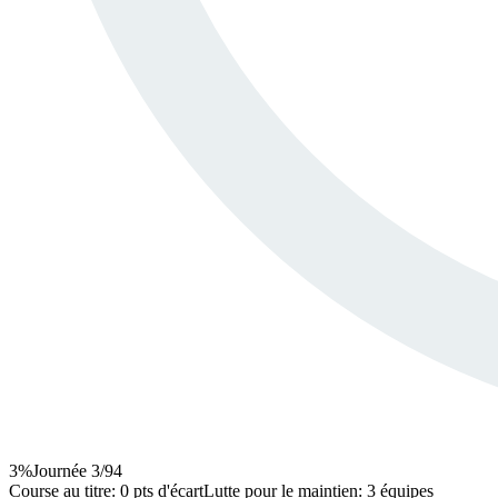
3
%
Journée
3
/
94
Course au titre
:
0 pts d'écart
Lutte pour le maintien
:
3 équipes