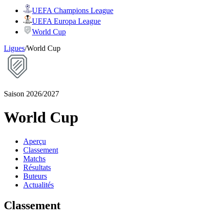
UEFA Champions League
UEFA Europa League
World Cup
Ligues
/
World Cup
Saison 2026/2027
World Cup
Aperçu
Classement
Matchs
Résultats
Buteurs
Actualités
Classement