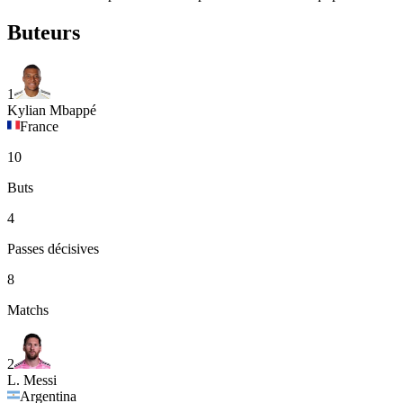
Buteurs
1
Kylian Mbappé
France
10
Buts
4
Passes décisives
8
Matchs
2
L. Messi
Argentina