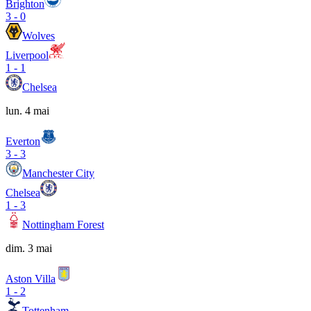
Brighton
3
-
0
Wolves
Liverpool
1
-
1
Chelsea
lun. 4 mai
Everton
3
-
3
Manchester City
Chelsea
1
-
3
Nottingham Forest
dim. 3 mai
Aston Villa
1
-
2
Tottenham