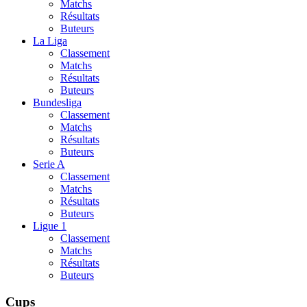
Matchs
Résultats
Buteurs
La Liga
Classement
Matchs
Résultats
Buteurs
Bundesliga
Classement
Matchs
Résultats
Buteurs
Serie A
Classement
Matchs
Résultats
Buteurs
Ligue 1
Classement
Matchs
Résultats
Buteurs
Cups