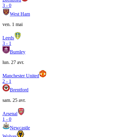
3
-
0
West Ham
ven. 1 mai
Leeds
3
-
1
Burnley
lun. 27 avr.
Manchester United
2
-
1
Brentford
sam. 25 avr.
Arsenal
1
-
0
Newcastle
Wolves