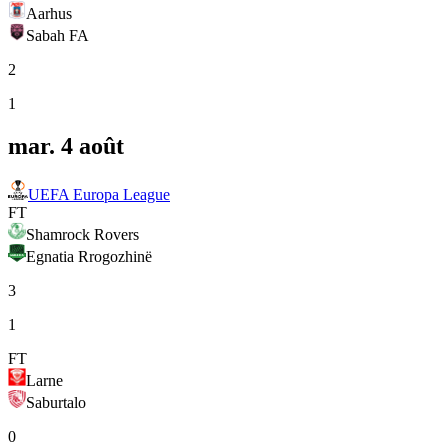
Aarhus
Sabah FA
2
1
mar. 4 août
UEFA Europa League
FT
Shamrock Rovers
Egnatia Rrogozhinë
3
1
FT
Larne
Saburtalo
0