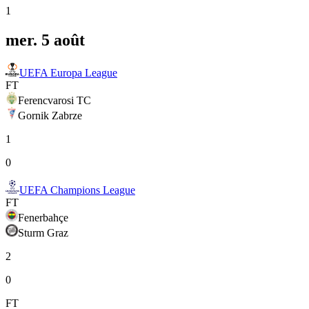
1
mer. 5 août
UEFA Europa League
FT
Ferencvarosi TC
Gornik Zabrze
1
0
UEFA Champions League
FT
Fenerbahçe
Sturm Graz
2
0
FT