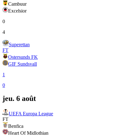
Cambuur
Excelsior
0
4
Superettan
FT
Ostersunds FK
GIF Sundsvall
1
0
jeu. 6 août
UEFA Europa League
FT
Benfica
Heart Of Midlothian