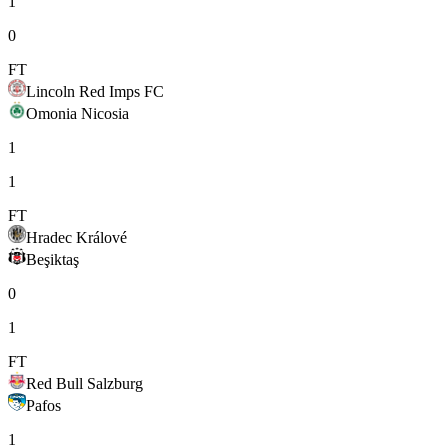
1
0
FT
Lincoln Red Imps FC
Omonia Nicosia
1
1
FT
Hradec Králové
Beşiktaş
0
1
FT
Red Bull Salzburg
Pafos
1