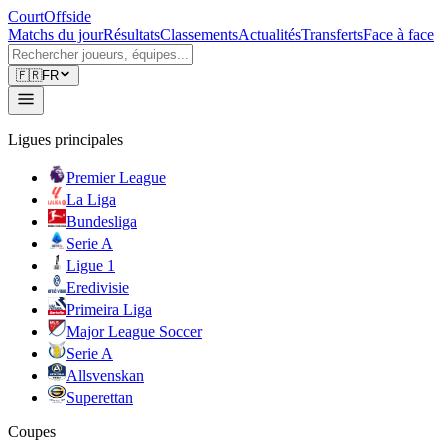
CourtOffside
Matchs du jour
Résultats
Classements
Actualités
Transferts
Face à face
🇫🇷
FR
Ligues principales
Premier League
La Liga
Bundesliga
Serie A
Ligue 1
Eredivisie
Primeira Liga
Major League Soccer
Serie A
Allsvenskan
Superettan
Coupes