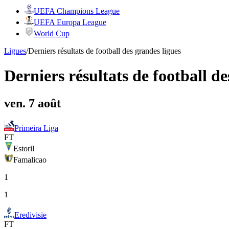
UEFA Champions League
UEFA Europa League
World Cup
Ligues
/
Derniers résultats de football des grandes ligues
Derniers résultats de football de
ven. 7 août
Primeira Liga
FT
Estoril
Famalicao
1
1
Eredivisie
FT