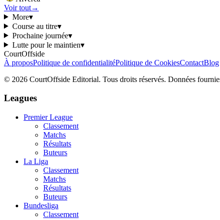
Voir tout
→
More
▾
Course au titre
▾
Prochaine journée
▾
Lutte pour le maintien
▾
CourtOffside
À propos
Politique de confidentialité
Politique de Cookies
Contact
Blog
©
2026
CourtOffside
Editorial.
Tous droits réservés.
Données fournies
Leagues
Premier League
Classement
Matchs
Résultats
Buteurs
La Liga
Classement
Matchs
Résultats
Buteurs
Bundesliga
Classement