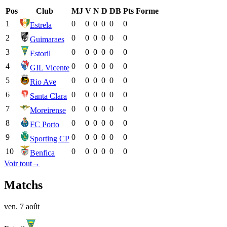
Pos
Club
MJ
V
N
D
DB
Pts
Forme
1
0
0
0
0
0
0
Estrela
2
0
0
0
0
0
0
Guimaraes
3
0
0
0
0
0
0
Estoril
4
0
0
0
0
0
0
GIL Vicente
5
0
0
0
0
0
0
Rio Ave
6
0
0
0
0
0
0
Santa Clara
7
0
0
0
0
0
0
Moreirense
8
0
0
0
0
0
0
FC Porto
9
0
0
0
0
0
0
Sporting CP
10
0
0
0
0
0
0
Benfica
Voir tout
→
Matchs
ven. 7 août