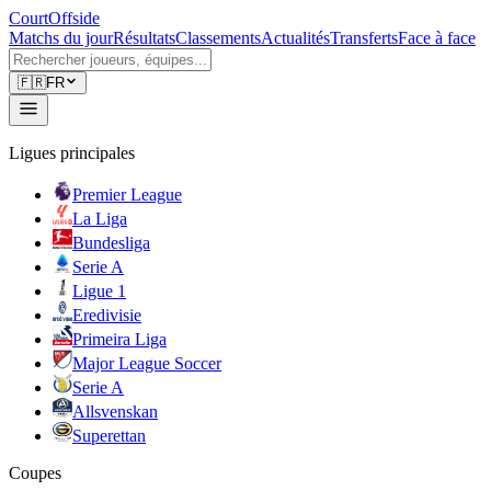
CourtOffside
Matchs du jour
Résultats
Classements
Actualités
Transferts
Face à face
🇫🇷
FR
Ligues principales
Premier League
La Liga
Bundesliga
Serie A
Ligue 1
Eredivisie
Primeira Liga
Major League Soccer
Serie A
Allsvenskan
Superettan
Coupes