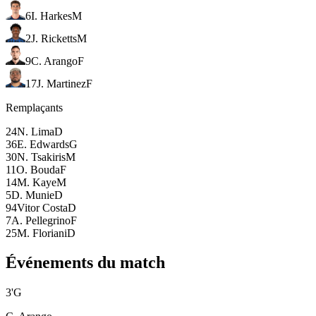
6
I. Harkes
M
2
J. Ricketts
M
9
C. Arango
F
17
J. Martinez
F
Remplaçants
24
N. Lima
D
36
E. Edwards
G
30
N. Tsakiris
M
11
O. Bouda
F
14
M. Kaye
M
5
D. Munie
D
94
Vitor Costa
D
7
A. Pellegrino
F
25
M. Floriani
D
Événements du match
3
'
G