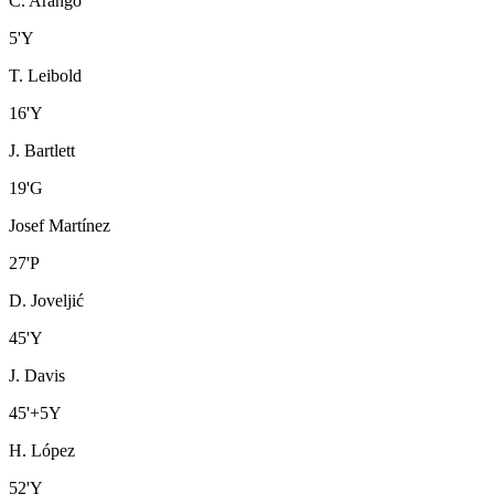
C. Arango
5
'
Y
T. Leibold
16
'
Y
J. Bartlett
19
'
G
Josef Martínez
27
'
P
D. Joveljić
45
'
Y
J. Davis
45
'
+5
Y
H. López
52
'
Y