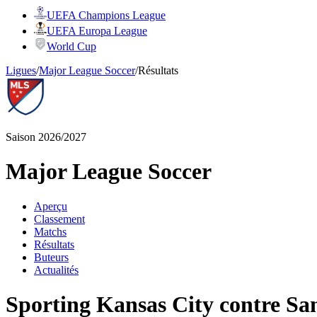
UEFA Champions League
UEFA Europa League
World Cup
Ligues
/
Major League Soccer
/
Résultats
Saison 2026/2027
Major League Soccer
Aperçu
Classement
Matchs
Résultats
Buteurs
Actualités
Sporting Kansas City contre S