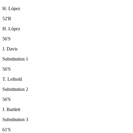
H. López
52
'
R
H. López
56
'
S
J. Davis
Substitution 1
56
'
S
T. Leibold
Substitution 2
56
'
S
J. Bartlett
Substitution 3
61
'
S