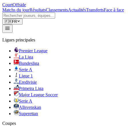
CourtOffside
Matchs du jour
Résultats
Classements
Actualités
Transferts
Face à face
🇫🇷
FR
Ligues principales
Premier League
La Liga
Bundesliga
Serie A
Ligue 1
Eredivisie
Primeira Liga
Major League Soccer
Serie A
Allsvenskan
Superettan
Coupes