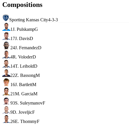
Compositions
Sporting Kansas City
4-3-3
1
J. Pulskamp
G
17
J. Davis
D
24
J. Fernandez
D
4
R. Voloder
D
14
T. Leibold
D
22
Z. Bassong
M
16
J. Bartlett
M
21
M. Garcia
M
93
S. Suleymanov
F
9
D. Joveljic
F
26
E. Thommy
F