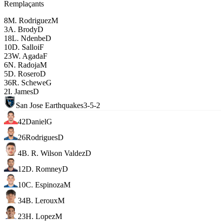
Remplaçants
8
M. Rodriguez
M
3
A. Brody
D
18
L. Ndenbe
D
10
D. Salloi
F
23
W. Agada
F
6
N. Radoja
M
5
D. Rosero
D
36
R. Schewe
G
2
I. James
D
San Jose Earthquakes
3-5-2
42
Daniel
G
26
Rodrigues
D
4
B. R. Wilson Valdez
D
12
D. Romney
D
10
C. Espinoza
M
34
B. Leroux
M
23
H. Lopez
M