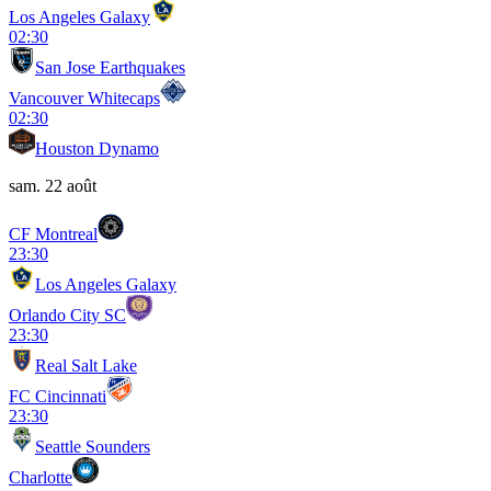
Los Angeles Galaxy
02:30
San Jose Earthquakes
Vancouver Whitecaps
02:30
Houston Dynamo
sam. 22 août
CF Montreal
23:30
Los Angeles Galaxy
Orlando City SC
23:30
Real Salt Lake
FC Cincinnati
23:30
Seattle Sounders
Charlotte