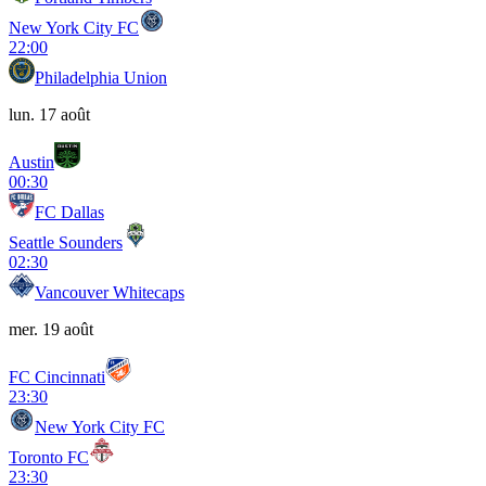
New York City FC
22:00
Philadelphia Union
lun. 17 août
Austin
00:30
FC Dallas
Seattle Sounders
02:30
Vancouver Whitecaps
mer. 19 août
FC Cincinnati
23:30
New York City FC
Toronto FC
23:30