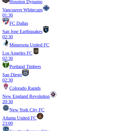
Houston Dynamo
Vancouver Whitecaps
01:30
FC Dallas
San Jose Earthquakes
02:30
Minnesota United FC
Los Angeles FC
02:30
Portland Timbers
San Diego
02:30
Colorado Rapids
New England Revolution
20:30
New York City FC
Atlanta United FC
23:00