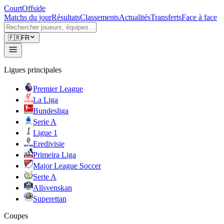
CourtOffside
Matchs du jour
Résultats
Classements
Actualités
Transferts
Face à face
🇫🇷
FR
Ligues principales
Premier League
La Liga
Bundesliga
Serie A
Ligue 1
Eredivisie
Primeira Liga
Major League Soccer
Serie A
Allsvenskan
Superettan
Coupes