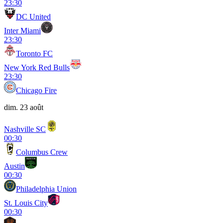
23:30
DC United
Inter Miami
23:30
Toronto FC
New York Red Bulls
23:30
Chicago Fire
dim. 23 août
Nashville SC
00:30
Columbus Crew
Austin
00:30
Philadelphia Union
St. Louis City
00:30