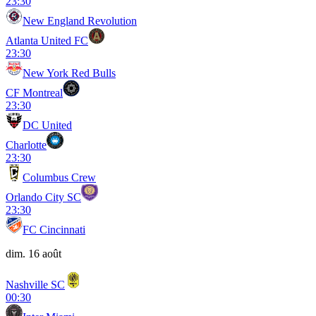
23:30
New England Revolution
Atlanta United FC
23:30
New York Red Bulls
CF Montreal
23:30
DC United
Charlotte
23:30
Columbus Crew
Orlando City SC
23:30
FC Cincinnati
dim. 16 août
Nashville SC
00:30