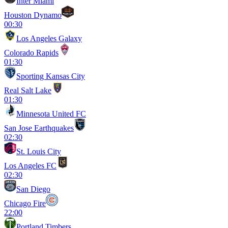
Inter Miami
Houston Dynamo
00:30
Los Angeles Galaxy
Colorado Rapids
01:30
Sporting Kansas City
Real Salt Lake
01:30
Minnesota United FC
San Jose Earthquakes
02:30
St. Louis City
Los Angeles FC
02:30
San Diego
Chicago Fire
22:00
Portland Timbers