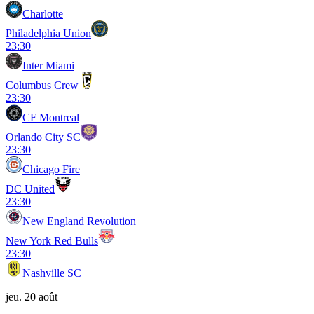
Charlotte
Philadelphia Union
23:30
Inter Miami
Columbus Crew
23:30
CF Montreal
Orlando City SC
23:30
Chicago Fire
DC United
23:30
New England Revolution
New York Red Bulls
23:30
Nashville SC
jeu. 20 août