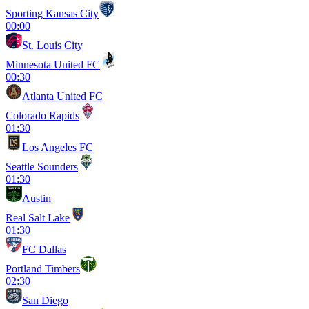
Sporting Kansas City
00:00
St. Louis City
Minnesota United FC
00:30
Atlanta United FC
Colorado Rapids
01:30
Los Angeles FC
Seattle Sounders
01:30
Austin
Real Salt Lake
01:30
FC Dallas
Portland Timbers
02:30
San Diego