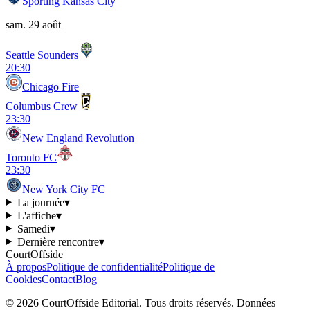
Sporting Kansas City
sam. 29 août
Seattle Sounders
20:30
Chicago Fire
Columbus Crew
23:30
New England Revolution
Toronto FC
23:30
New York City FC
La journée
▾
L'affiche
▾
Samedi
▾
Dernière rencontre
▾
CourtOffside
À propos
Politique de confidentialité
Politique de
Cookies
Contact
Blog
©
2026
CourtOffside
Editorial.
Tous droits réservés.
Données