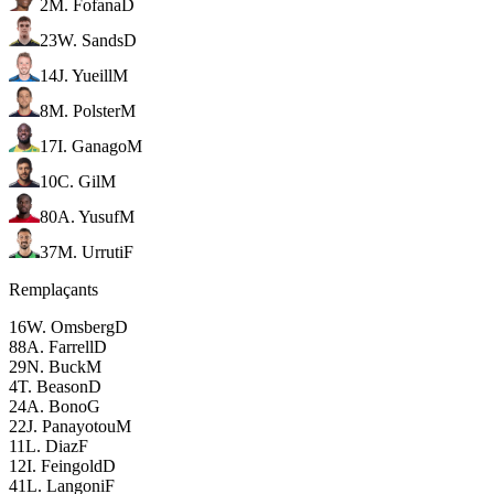
2
M. Fofana
D
23
W. Sands
D
14
J. Yueill
M
8
M. Polster
M
17
I. Ganago
M
10
C. Gil
M
80
A. Yusuf
M
37
M. Urruti
F
Remplaçants
16
W. Omsberg
D
88
A. Farrell
D
29
N. Buck
M
4
T. Beason
D
24
A. Bono
G
22
J. Panayotou
M
11
L. Diaz
F
12
I. Feingold
D
41
L. Langoni
F