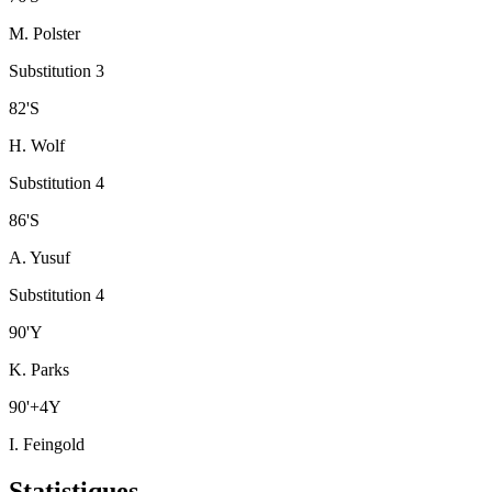
M. Polster
Substitution 3
82
'
S
H. Wolf
Substitution 4
86
'
S
A. Yusuf
Substitution 4
90
'
Y
K. Parks
90
'
+4
Y
I. Feingold
Statistiques