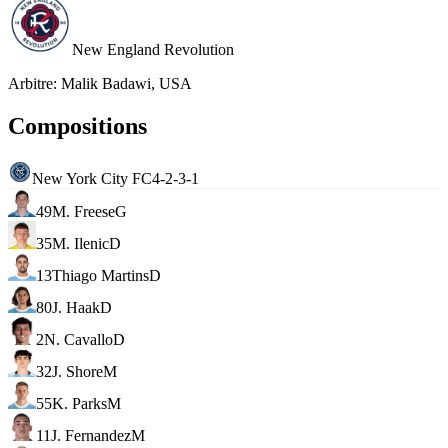
New England Revolution
Arbitre
:
Malik Badawi, USA
Compositions
New York City FC
4-2-3-1
49
M. Freese
G
35
M. Ilenic
D
13
Thiago Martins
D
80
J. Haak
D
2
N. Cavallo
D
32
J. Shore
M
55
K. Parks
M
11
J. Fernandez
M