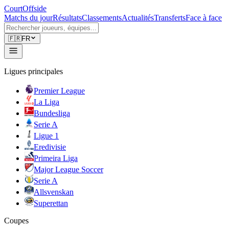
CourtOffside
Matchs du jour
Résultats
Classements
Actualités
Transferts
Face à face
🇫🇷
FR
Ligues principales
Premier League
La Liga
Bundesliga
Serie A
Ligue 1
Eredivisie
Primeira Liga
Major League Soccer
Serie A
Allsvenskan
Superettan
Coupes