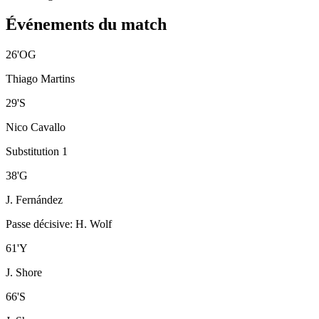
Événements du match
26
'
OG
Thiago Martins
29
'
S
Nico Cavallo
Substitution 1
38
'
G
J. Fernández
Passe décisive
:
H. Wolf
61
'
Y
J. Shore
66
'
S