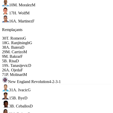
10
M. Moralez
M
17
H. Wolf
M
16
A. Martinez
F
Remplaçants
30
T. Romero
G
18
G. Ranjitsingh
G
38
A. Baiera
D
29
M. Carrizo
M
9
M. Bakrar
F
5
B. Risa
D
19
S. Tanasijevic
D
26
A. Ojeda
F
71
P. Molinari
M
New England Revolution
4-2-3-1
31
A. Ivacic
G
15
B. Bye
D
3
B. Ceballos
D