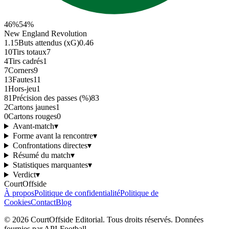
46
%
54
%
New England Revolution
1.15
Buts attendus (xG)
0.46
10
Tirs totaux
7
4
Tirs cadrés
1
7
Corners
9
13
Fautes
11
1
Hors-jeu
1
81
Précision des passes (%)
83
2
Cartons jaunes
1
0
Cartons rouges
0
Avant-match
▾
Forme avant la rencontre
▾
Confrontations directes
▾
Résumé du match
▾
Statistiques marquantes
▾
Verdict
▾
CourtOffside
À propos
Politique de confidentialité
Politique de
Cookies
Contact
Blog
©
2026
CourtOffside
Editorial.
Tous droits réservés.
Données
fournies par API-Football.