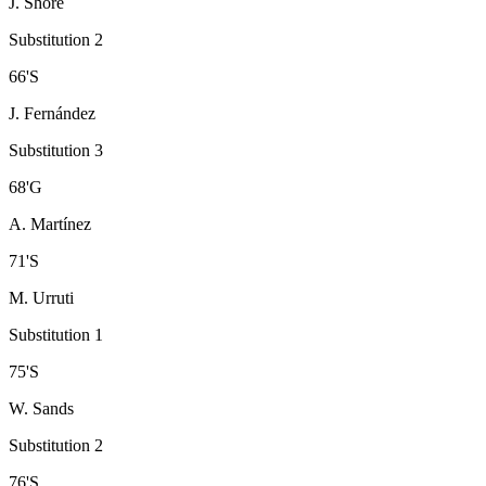
J. Shore
Substitution 2
66
'
S
J. Fernández
Substitution 3
68
'
G
A. Martínez
71
'
S
M. Urruti
Substitution 1
75
'
S
W. Sands
Substitution 2
76
'
S