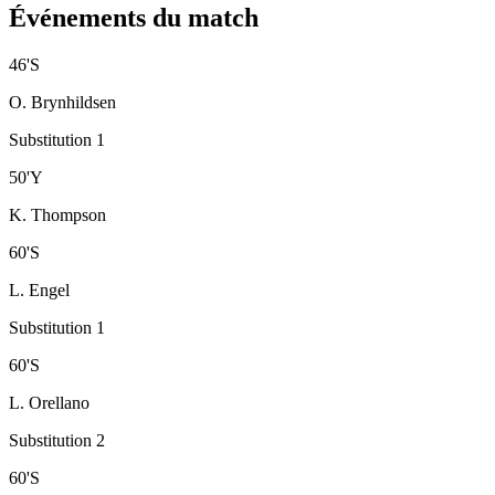
Événements du match
46
'
S
O. Brynhildsen
Substitution 1
50
'
Y
K. Thompson
60
'
S
L. Engel
Substitution 1
60
'
S
L. Orellano
Substitution 2
60
'
S