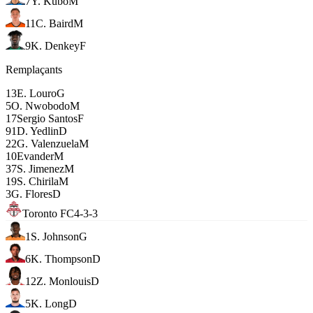
7
Y. Kubo
M
11
C. Baird
M
9
K. Denkey
F
Remplaçants
13
E. Louro
G
5
O. Nwobodo
M
17
Sergio Santos
F
91
D. Yedlin
D
22
G. Valenzuela
M
10
Evander
M
37
S. Jimenez
M
19
S. Chirila
M
3
G. Flores
D
Toronto FC
4-3-3
1
S. Johnson
G
6
K. Thompson
D
12
Z. Monlouis
D
5
K. Long
D