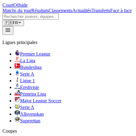
CourtOffside
Matchs du jour
Résultats
Classements
Actualités
Transferts
Face à face
🇫🇷
FR
Ligues principales
Premier League
La Liga
Bundesliga
Serie A
Ligue 1
Eredivisie
Primeira Liga
Major League Soccer
Serie A
Allsvenskan
Superettan
Coupes