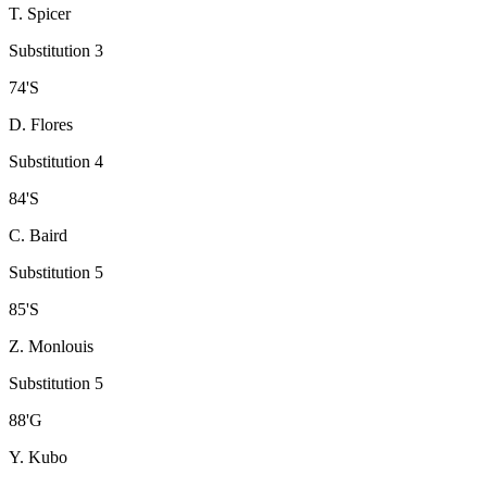
T. Spicer
Substitution 3
74
'
S
D. Flores
Substitution 4
84
'
S
C. Baird
Substitution 5
85
'
S
Z. Monlouis
Substitution 5
88
'
G
Y. Kubo