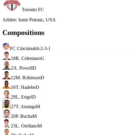
Toronto FC
Arbitre
:
Ismir Pekmic, USA
Compositions
FC Cincinnati
4-2-3-1
18
R. Celentano
G
2
A. Powell
D
12
M. Robinson
D
16
T. Hadebe
D
29
L. Engel
D
27
T. Anunga
M
20
P. Bucha
M
23
L. Orellano
M