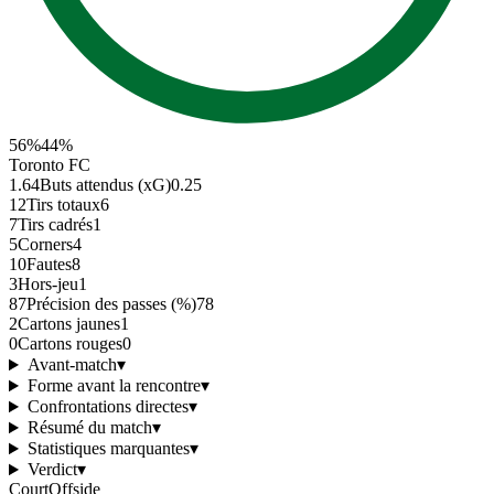
56
%
44
%
Toronto FC
1.64
Buts attendus (xG)
0.25
12
Tirs totaux
6
7
Tirs cadrés
1
5
Corners
4
10
Fautes
8
3
Hors-jeu
1
87
Précision des passes (%)
78
2
Cartons jaunes
1
0
Cartons rouges
0
Avant-match
▾
Forme avant la rencontre
▾
Confrontations directes
▾
Résumé du match
▾
Statistiques marquantes
▾
Verdict
▾
CourtOffside