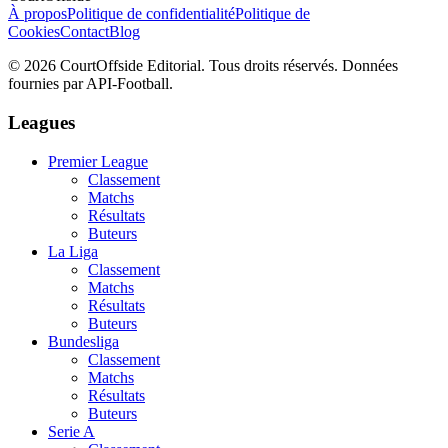
À propos
Politique de confidentialité
Politique de
Cookies
Contact
Blog
©
2026
CourtOffside
Editorial.
Tous droits réservés.
Données
fournies par API-Football.
Leagues
Premier League
Classement
Matchs
Résultats
Buteurs
La Liga
Classement
Matchs
Résultats
Buteurs
Bundesliga
Classement
Matchs
Résultats
Buteurs
Serie A