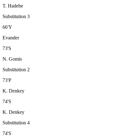
T. Hadebe
Substitution 3
66
'
Y
Evander
73
'
S
N. Gomis
Substitution 2
73
'
P
K. Denkey
74
'
S
K. Denkey
Substitution 4
74
'
S