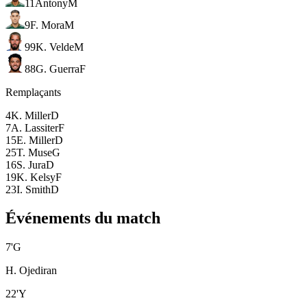
11
Antony
M
9
F. Mora
M
99
K. Velde
M
88
G. Guerra
F
Remplaçants
4
K. Miller
D
7
A. Lassiter
F
15
E. Miller
D
25
T. Muse
G
16
S. Jura
D
19
K. Kelsy
F
23
I. Smith
D
Événements du match
7
'
G
H. Ojediran
22
'
Y