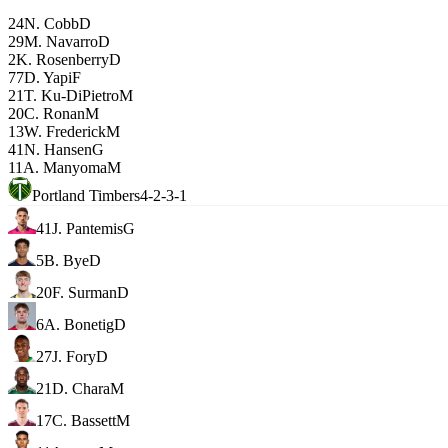
24
N. Cobb
D
29
M. Navarro
D
2
K. Rosenberry
D
77
D. Yapi
F
21
T. Ku-DiPietro
M
20
C. Ronan
M
13
W. Frederick
M
41
N. Hansen
G
11
A. Manyoma
M
Portland Timbers
4-2-3-1
41
J. Pantemis
G
5
B. Bye
D
20
F. Surman
D
6
A. Bonetig
D
27
J. Fory
D
21
D. Chara
M
17
C. Bassett
M