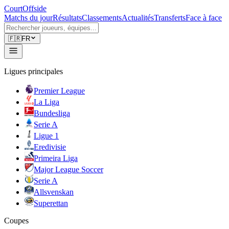
CourtOffside
Matchs du jour
Résultats
Classements
Actualités
Transferts
Face à face
🇫🇷
FR
Ligues principales
Premier League
La Liga
Bundesliga
Serie A
Ligue 1
Eredivisie
Primeira Liga
Major League Soccer
Serie A
Allsvenskan
Superettan
Coupes