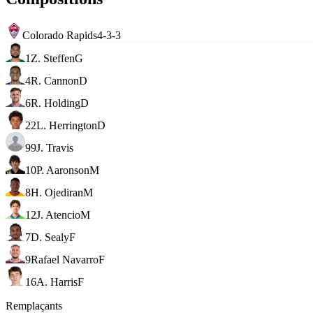
Colorado Rapids
4-3-3
1
Z. Steffen
G
4
R. Cannon
D
6
R. Holding
D
22
L. Herrington
D
99
J. Travis
10
P. Aaronson
M
8
H. Ojediran
M
12
J. Atencio
M
7
D. Sealy
F
9
Rafael Navarro
F
16
A. Harris
F
Remplaçants