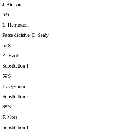
J. Atencio
53
'
G
L. Herrington
Passe décisive
:
D. Sealy
57
'
S
A. Harris
Substitution 1
59
'
S
H. Ojediran
Substitution 2
68
'
S
F. Mora
Substitution 1