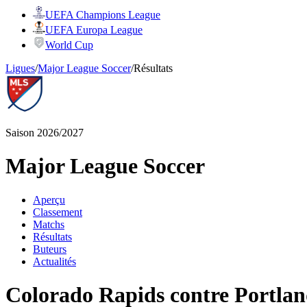
UEFA Champions League
UEFA Europa League
World Cup
Ligues
/
Major League Soccer
/
Résultats
Saison 2026/2027
Major League Soccer
Aperçu
Classement
Matchs
Résultats
Buteurs
Actualités
Colorado Rapids contre Portla