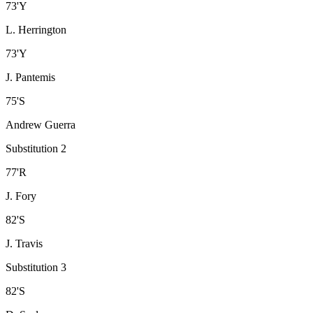
73
'
Y
L. Herrington
73
'
Y
J. Pantemis
75
'
S
Andrew Guerra
Substitution 2
77
'
R
J. Fory
82
'
S
J. Travis
Substitution 3
82
'
S