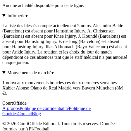
Aucune actualité disponible pour cette ligue.
Infirmerie
▾
La liste des blessés compte actuellement 5 noms. Alejandro Balde
(Barcelona) est absent pour Hamstring Injury. A. Christensen
(Barcelona) est absent pour Knee Injury. J. Koundé (Barcelona) est
absent pour Hamstring Injury. F. de Jong (Barcelona) est absent
pour Hamstring Injury. Ilias Akhomach (Rayo Vallecano) est absent
pour Ankle Injury. La rotation et les choix du jour de match
dépendront de ces absences tant que le staff médical n'a pas autorisé
chaque joueur.
Mouvements de marché
▾
1 nouveaux mouvements bouclés ces deux dernières semaines.
Xabier Alonso Olano de Real Madrid vers Bayern München (8M
€).
CourtOffside
À propos
Politique de confidentialité
Politique de
Cookies
Contact
Blog
©
2026
CourtOffside
Editorial.
Tous droits réservés.
Données
fournies par API-Football.