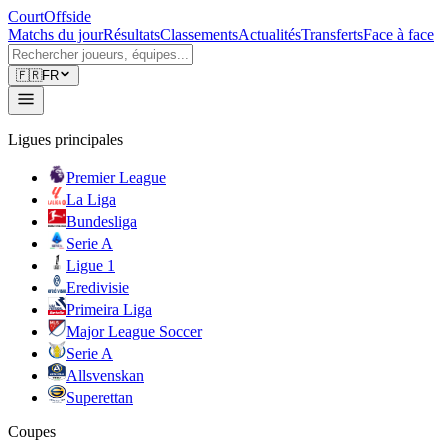
CourtOffside
Matchs du jour
Résultats
Classements
Actualités
Transferts
Face à face
🇫🇷
FR
Ligues principales
Premier League
La Liga
Bundesliga
Serie A
Ligue 1
Eredivisie
Primeira Liga
Major League Soccer
Serie A
Allsvenskan
Superettan
Coupes