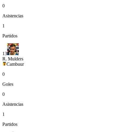
0
Asistencias
1
Partidos
13
R. Mulders
Cambuur
0
Goles
0
Asistencias
1
Partidos