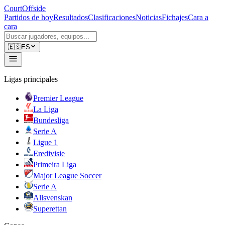
CourtOffside
Partidos de hoy
Resultados
Clasificaciones
Noticias
Fichajes
Cara a
cara
🇪🇸
ES
Ligas principales
Premier League
La Liga
Bundesliga
Serie A
Ligue 1
Eredivisie
Primeira Liga
Major League Soccer
Serie A
Allsvenskan
Superettan