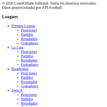
©
2026
CourtOffside
Editorial.
Todos los derechos reservados.
Datos proporcionados por API-Football.
Leagues
Premier League
Posiciones
Partidos
Resultados
Goleadores
La Liga
Posiciones
Partidos
Resultados
Goleadores
Bundesliga
Posiciones
Partidos
Resultados
Goleadores
Serie A
Posiciones
Partidos
Resultados