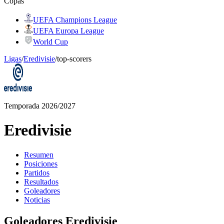
Copas
UEFA Champions League
UEFA Europa League
World Cup
Ligas
/
Eredivisie
/
top-scorers
Temporada 2026/2027
Eredivisie
Resumen
Posiciones
Partidos
Resultados
Goleadores
Noticias
Goleadores Eredivisie