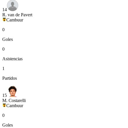
14
R. van de Pavert
Cambuur
0
Goles
0
Asistencias
1
Partidos
15
M. Costarelli
Cambuur
0
Goles