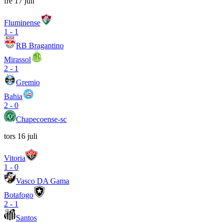
fre 17 juli
Fluminense
1
-
1
RB Bragantino
Mirassol
2
-
1
Gremio
Bahia
2
-
0
Chapecoense-sc
tors 16 juli
Vitoria
1
-
0
Vasco DA Gama
Botafogo
2
-
1
Santos