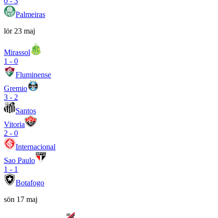
0
-
3
Palmeiras
lör 23 maj
Mirassol
1
-
0
Fluminense
Gremio
3
-
2
Santos
Vitoria
2
-
0
Internacional
Sao Paulo
1
-
1
Botafogo
sön 17 maj