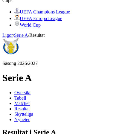
Cups
UEFA Champions League
UEFA Europa League
World Cup
Ligor
/
Serie A
/
Resultat
Säsong 2026/2027
Serie A
Oversikt
Tabell
Matcher
Resultat
Skytteliga
Nyheter
Resultat i Serie A