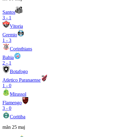
Santos
3
-
1
Vitoria
Gremio
1
-
3
Corinthians
Bahia
2
-
1
Botafogo
Atletico Paranaense
1
-
0
Mirassol
Flamengo
3
-
0
Coritiba
mån 25 maj