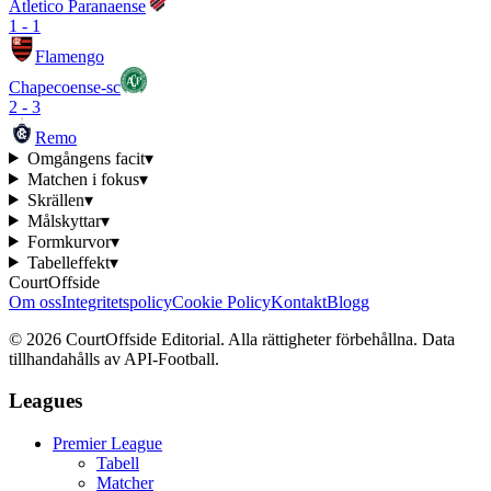
Atletico Paranaense
1
-
1
Flamengo
Chapecoense-sc
2
-
3
Remo
Omgångens facit
▾
Matchen i fokus
▾
Skrällen
▾
Målskyttar
▾
Formkurvor
▾
Tabelleffekt
▾
CourtOffside
Om oss
Integritetspolicy
Cookie Policy
Kontakt
Blogg
©
2026
CourtOffside
Editorial.
Alla rättigheter förbehållna.
Data
tillhandahålls av API-Football.
Leagues
Premier League
Tabell
Matcher