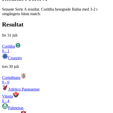
Senaste Serie A resultat. Coritiba besegrade Bahia med 3-2 i
omgångens bästa match.
Resultat
fre 31 juli
Coritiba
0
-
1
Cruzeiro
tors 30 juli
Corinthians
0
-
0
Atletico Paranaense
Vitoria
0
-
4
Palmeiras