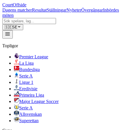
CourtOffside
Dagens matcher
Resultat
Ställningar
Nyheter
Övergångar
Inbördes
möten
🇸🇪
SE
Topligor
Premier League
La Liga
Bundesliga
Serie A
Ligue 1
Eredivisie
Primeira Liga
Major League Soccer
Serie A
Allsvenskan
Superettan