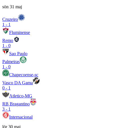
sön 31 maj
Cruzeiro
1
-
1
Fluminense
Remo
1
-
0
Sao Paulo
Palmeiras
1
-
0
Chapecoense-sc
Vasco DA Gama
0
-
1
Atletico-MG
RB Bragantino
3
-
1
Internacional
lör 30 maj