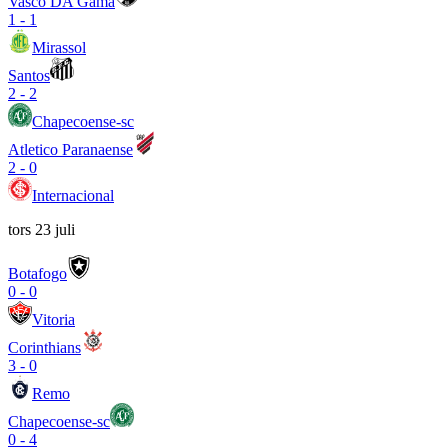
Vasco DA Gama
1
-
1
Mirassol
Santos
2
-
2
Chapecoense-sc
Atletico Paranaense
2
-
0
Internacional
tors 23 juli
Botafogo
0
-
0
Vitoria
Corinthians
3
-
0
Remo
Chapecoense-sc
0
-
4