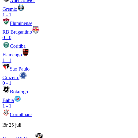
Atletico-MG
Gremio
1
-
1
Fluminense
RB Bragantino
0
-
0
Coritiba
Flamengo
1
-
1
Sao Paulo
Cruzeiro
0
-
1
Botafogo
Bahia
1
-
1
Corinthians
lör 25 juli