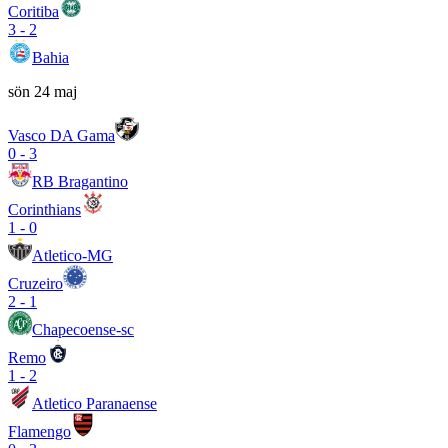
Coritiba
3
-
2
Bahia
sön 24 maj
Vasco DA Gama
0
-
3
RB Bragantino
Corinthians
1
-
0
Atletico-MG
Cruzeiro
2
-
1
Chapecoense-sc
Remo
1
-
2
Atletico Paranaense
Flamengo