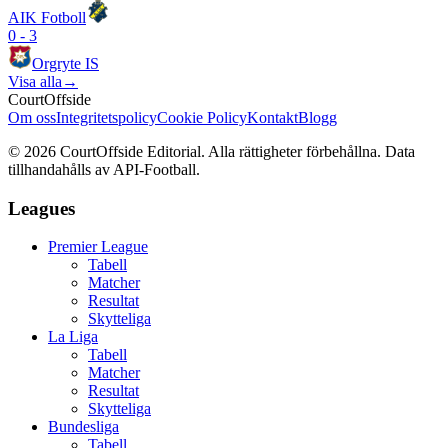
AIK Fotboll
0
-
3
Orgryte IS
Visa alla
→
CourtOffside
Om oss
Integritetspolicy
Cookie Policy
Kontakt
Blogg
©
2026
CourtOffside
Editorial.
Alla rättigheter förbehållna.
Data
tillhandahålls av API-Football.
Leagues
Premier League
Tabell
Matcher
Resultat
Skytteliga
La Liga
Tabell
Matcher
Resultat
Skytteliga
Bundesliga
Tabell