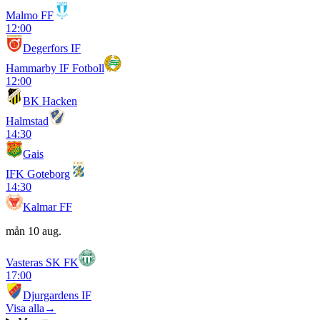
Malmo FF
12:00
Degerfors IF
Hammarby IF Fotboll
12:00
BK Hacken
Halmstad
14:30
Gais
IFK Goteborg
14:30
Kalmar FF
mån 10 aug.
Vasteras SK FK
17:00
Djurgardens IF
Visa alla
→