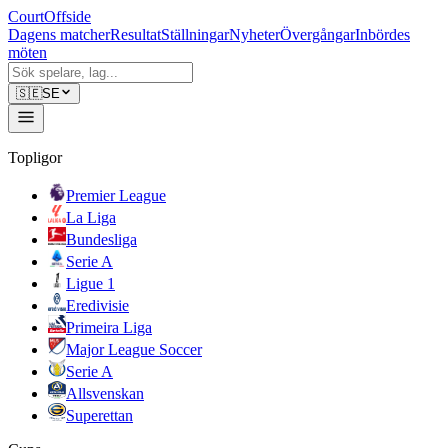
CourtOffside
Dagens matcher
Resultat
Ställningar
Nyheter
Övergångar
Inbördes
möten
🇸🇪
SE
Topligor
Premier League
La Liga
Bundesliga
Serie A
Ligue 1
Eredivisie
Primeira Liga
Major League Soccer
Serie A
Allsvenskan
Superettan