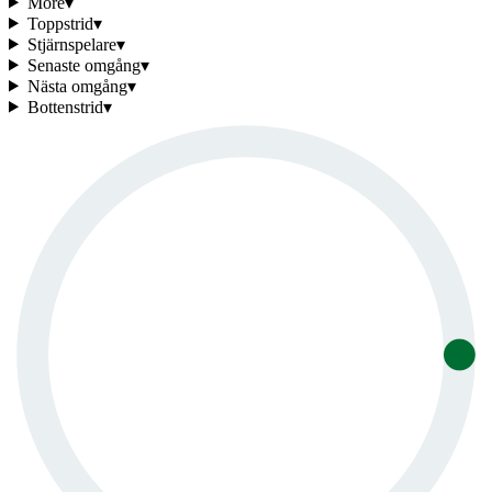
More
▾
Toppstrid
▾
Stjärnspelare
▾
Senaste omgång
▾
Nästa omgång
▾
Bottenstrid
▾