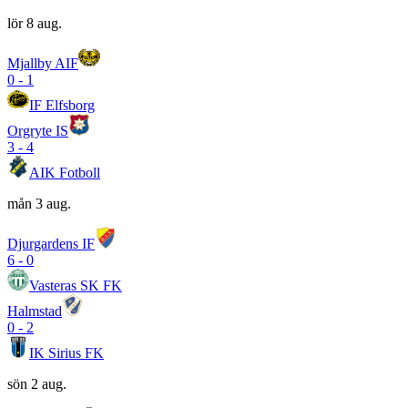
lör 8 aug.
Mjallby AIF
0
-
1
IF Elfsborg
Orgryte IS
3
-
4
AIK Fotboll
mån 3 aug.
Djurgardens IF
6
-
0
Vasteras SK FK
Halmstad
0
-
2
IK Sirius FK
sön 2 aug.