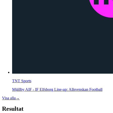
TNT Sports
Mjällby AIF - IF Elfsborg Line-up: Allsvenskan Football
Visa alla
→
Resultat