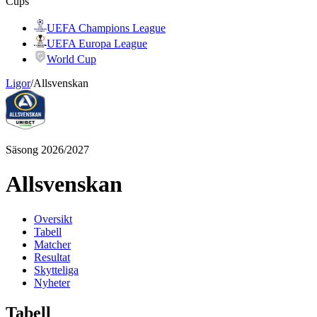
Cups
UEFA Champions League
UEFA Europa League
World Cup
Ligor
/
Allsvenskan
Säsong 2026/2027
Allsvenskan
Oversikt
Tabell
Matcher
Resultat
Skytteliga
Nyheter
Tabell