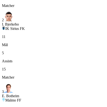
Matcher
2
I. Bjerkebo
IK Sirius FK
11
Mål
5
Assists
15
Matcher
3
E. Botheim
Malmo FF