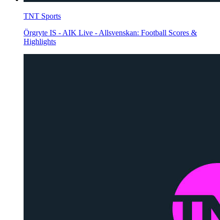
TNT Sports
Örgryte IS - AIK Live - Allsvenskan: Football Scores &
Highlights