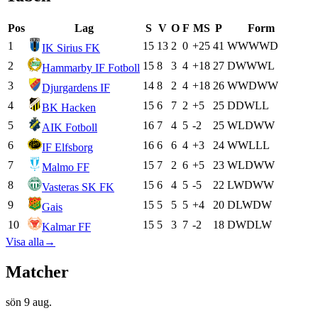
Pos
Lag
S
V
O
F
MS
P
Form
1
15
13
2
0
+25
41
W
W
W
W
D
IK Sirius FK
2
15
8
3
4
+18
27
D
W
W
W
L
Hammarby IF Fotboll
3
14
8
2
4
+18
26
W
W
D
W
W
Djurgardens IF
4
15
6
7
2
+5
25
D
D
W
L
L
BK Hacken
5
16
7
4
5
-2
25
W
L
D
W
W
AIK Fotboll
6
16
6
6
4
+3
24
W
W
L
L
L
IF Elfsborg
7
15
7
2
6
+5
23
W
L
D
W
W
Malmo FF
8
15
6
4
5
-5
22
L
W
D
W
W
Vasteras SK FK
9
15
5
5
5
+4
20
D
L
W
D
W
Gais
10
15
5
3
7
-2
18
D
W
D
L
W
Kalmar FF
Visa alla
→
Matcher
sön 9 aug.