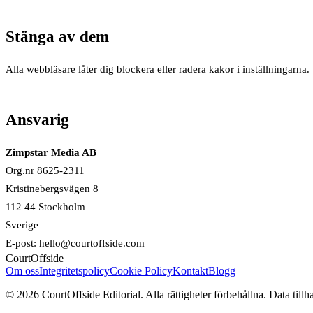
Stänga av dem
Alla webbläsare låter dig blockera eller radera kakor i inställningarn
Ansvarig
Zimpstar Media AB
Org.nr 8625-2311
Kristinebergsvägen 8
112 44 Stockholm
Sverige
E-post: hello@courtoffside.com
CourtOffside
Om oss
Integritetspolicy
Cookie Policy
Kontakt
Blogg
©
2026
CourtOffside
Editorial.
Alla rättigheter förbehållna.
Data tillh