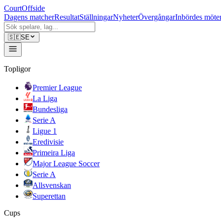
CourtOffside
Dagens matcher
Resultat
Ställningar
Nyheter
Övergångar
Inbördes möte
🇸🇪
SE
Topligor
Premier League
La Liga
Bundesliga
Serie A
Ligue 1
Eredivisie
Primeira Liga
Major League Soccer
Serie A
Allsvenskan
Superettan
Cups