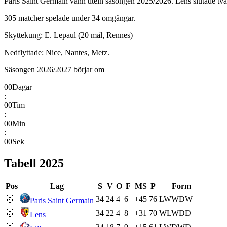
Paris Saint Germain vann titeln säsongen 2025/2026. Lens slutade två
305 matcher spelade under 34 omgångar.
Skyttekung: E. Lepaul (20 mål, Rennes)
Nedflyttade: Nice, Nantes, Metz.
Säsongen 2026/2027 börjar om
00
Dagar
:
00
Tim
:
00
Min
:
00
Sek
Tabell
2025
Pos
Lag
S
V
O
F
MS
P
Form
🥇
34
24
4
6
+45
76
L
W
W
D
W
Paris Saint Germain
🥈
34
22
4
8
+31
70
W
L
W
D
D
Lens