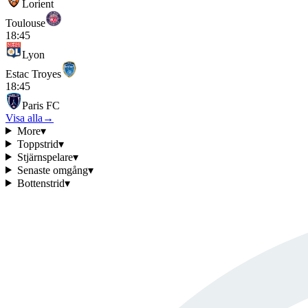
Lorient
Toulouse
18:45
Lyon
Estac Troyes
18:45
Paris FC
Visa alla
→
More
▾
Toppstrid
▾
Stjärnspelare
▾
Senaste omgång
▾
Bottenstrid
▾