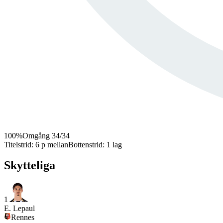
100
%
Omgång
34
/
34
Titelstrid
:
6 p mellan
Bottenstrid
:
1 lag
Skytteliga
1
E. Lepaul
Rennes