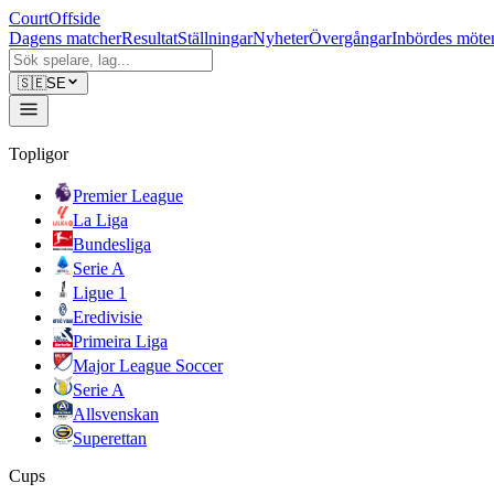
CourtOffside
Dagens matcher
Resultat
Ställningar
Nyheter
Övergångar
Inbördes möte
🇸🇪
SE
Topligor
Premier League
La Liga
Bundesliga
Serie A
Ligue 1
Eredivisie
Primeira Liga
Major League Soccer
Serie A
Allsvenskan
Superettan
Cups