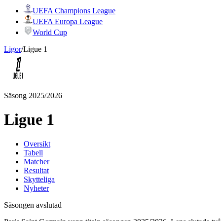
UEFA Champions League
UEFA Europa League
World Cup
Ligor
/
Ligue 1
Säsong 2025/2026
Ligue 1
Oversikt
Tabell
Matcher
Resultat
Skytteliga
Nyheter
Säsongen avslutad