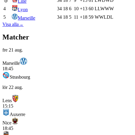
🥉
34
18
7
9
+15
61
L
W
D
W
D
Lille
4
34
18
6
10
+13
60
L
L
W
W
W
Lyon
5
34
18
5
11
+18
59
W
W
L
D
L
Marseille
Visa alla
→
Matcher
fre 21 aug.
Marseille
18:45
Strasbourg
lör 22 aug.
Lens
15:15
Auxerre
Nice
18:45