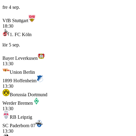
fre 4 sep.
VfB Stuttgart
18:30
1. FC Köln
lör 5 sep.
Bayer Leverkusen
13:30
Union Berlin
1899 Hoffenheim
13:30
Borussia Dortmund
Werder Bremen
13:30
RB Leipzig
SC Paderborn 07
13:30