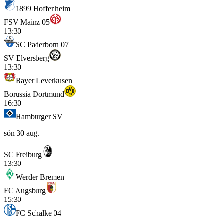
1899 Hoffenheim
FSV Mainz 05
13:30
SC Paderborn 07
SV Elversberg
13:30
Bayer Leverkusen
Borussia Dortmund
16:30
Hamburger SV
sön 30 aug.
SC Freiburg
13:30
Werder Bremen
FC Augsburg
15:30
FC Schalke 04