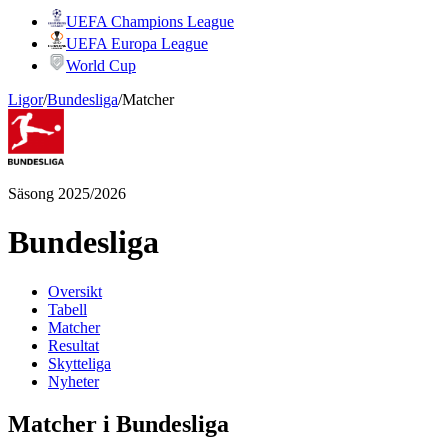
UEFA Champions League
UEFA Europa League
World Cup
Ligor
/
Bundesliga
/
Matcher
Säsong 2025/2026
Bundesliga
Oversikt
Tabell
Matcher
Resultat
Skytteliga
Nyheter
Matcher i Bundesliga