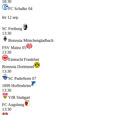
18:30
FC Schalke 04
lör 12 sep.
SC Freiburg
13:30
Borussia Mönchengladbach
FSV Mainz 05
13:30
Eintracht Frankfurt
Borussia Dortmund
13:30
SC Paderborn 07
1899 Hoffenheim
13:30
VfB Stuttgart
FC Augsburg
13:30