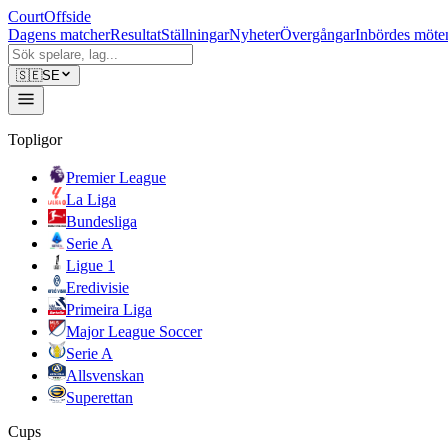
CourtOffside
Dagens matcher
Resultat
Ställningar
Nyheter
Övergångar
Inbördes möte
🇸🇪
SE
Topligor
Premier League
La Liga
Bundesliga
Serie A
Ligue 1
Eredivisie
Primeira Liga
Major League Soccer
Serie A
Allsvenskan
Superettan
Cups