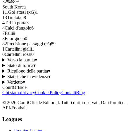
32
%
68
%
South Korea
1.1
Gol attesi (xG)
1
13
Tiri totali
8
4
Tiri in porta
3
4
Calci d'angolo
6
7
Falli
9
3
Fuorigioco
0
82
Precisione passaggi (%)
89
1
Cartellini gialli
1
0
Cartellini rossi
0
Verso la partita
▾
Stato di forma
▾
Riepilogo della partita
▾
Statistiche in evidenza
▾
Verdetto
▾
CourtOffside
Chi siamo
Privacy
Cookie Policy
Contatti
Blog
©
2026
CourtOffside
Editorial.
Tutti i diritti riservati.
Dati forniti da
API-Football.
Leagues
Premier League