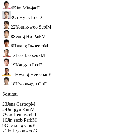
4
Kim Min-jae
D
3
Gi-Hyuk Lee
D
22
Young-woo Seol
M
8
Seung Ho Paik
M
6
Hwang In-beom
M
13
Lee Tae-seok
M
19
Kang-in Lee
F
11
Hwang Hee-chan
F
18
Hyeon-gyu Oh
F
Sostituti
23
Jens Castrop
M
24
Jin-gyu Kim
M
7
Son Heung-min
F
16
Jin-seob Park
M
9
Gue-sung Cho
F
21
Jo Hyeonwoo
G