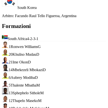
South Korea
Arbitro
:
Facundo Raul Tello Figueroa, Argentina
Formazioni
South Africa
4-2-3-1
1
Ronwen Williams
G
20
Khuliso Mudau
D
21
Ime Okon
D
14
Mbekezeli Mbokazi
D
6
Aubrey Modiba
D
5
Thalente Mbatha
M
13
Sphephelo Sithole
M
12
Thapelo Maseko
M