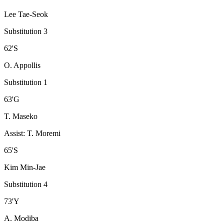
Lee Tae-Seok
Substitution 3
62
'
S
O. Appollis
Substitution 1
63
'
G
T. Maseko
Assist
:
T. Moremi
65
'
S
Kim Min-Jae
Substitution 4
73
'
Y
A. Modiba