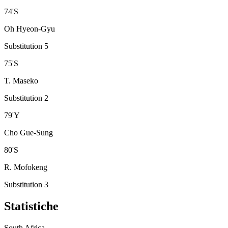
74
'
S
Oh Hyeon-Gyu
Substitution 5
75
'
S
T. Maseko
Substitution 2
79
'
Y
Cho Gue-Sung
80
'
S
R. Mofokeng
Substitution 3
Statistiche
South Africa