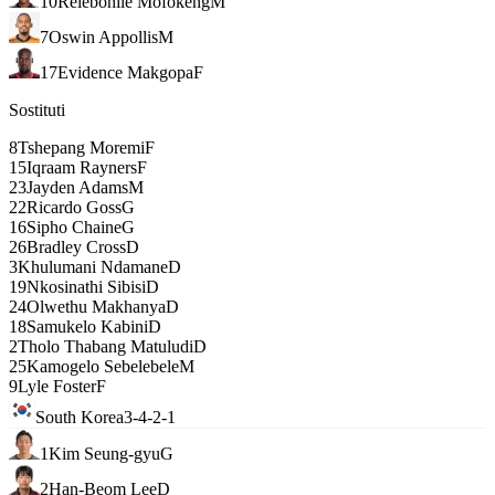
10
Relebohile Mofokeng
M
7
Oswin Appollis
M
17
Evidence Makgopa
F
Sostituti
8
Tshepang Moremi
F
15
Iqraam Rayners
F
23
Jayden Adams
M
22
Ricardo Goss
G
16
Sipho Chaine
G
26
Bradley Cross
D
3
Khulumani Ndamane
D
19
Nkosinathi Sibisi
D
24
Olwethu Makhanya
D
18
Samukelo Kabini
D
2
Tholo Thabang Matuludi
D
25
Kamogelo Sebelebele
M
9
Lyle Foster
F
South Korea
3-4-2-1
1
Kim Seung-gyu
G
2
Han-Beom Lee
D