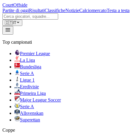
CourtOffside
Partite di oggi
Risultati
Classifiche
Notizie
Calciomercato
Testa a testa
🇮🇹
IT
Top campionati
Premier League
La Liga
Bundesliga
Serie A
Ligue 1
Eredivisie
Primeira Liga
Major League Soccer
Serie A
Allsvenskan
Superettan
Coppe