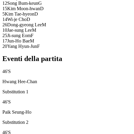
12
Song Bum-keun
G
15
Kim Moon-hwan
D
5
Kim Tae-hyeon
D
14
Wi-je Cho
D
26
Dong-gyeong Lee
M
10
Jae-sung Lee
M
25
Ji-sung Eom
F
17
Jun-Ho Bae
M
20
Yang Hyun-Jun
F
Eventi della partita
46
'
S
Hwang Hee-Chan
Substitution 1
46
'
S
Paik Seung-Ho
Substitution 2
46
'
S