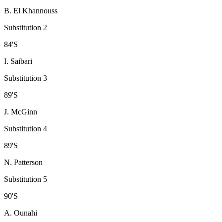
B. El Khannouss
Substitution 2
84
'
S
I. Saibari
Substitution 3
89
'
S
J. McGinn
Substitution 4
89
'
S
N. Patterson
Substitution 5
90
'
S
A. Ounahi