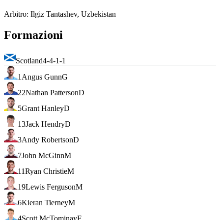
Arbitro
:
Ilgiz Tantashev, Uzbekistan
Formazioni
Scotland
4-4-1-1
1
Angus Gunn
G
22
Nathan Patterson
D
5
Grant Hanley
D
13
Jack Hendry
D
3
Andy Robertson
D
7
John McGinn
M
11
Ryan Christie
M
19
Lewis Ferguson
M
6
Kieran Tierney
M
4
Scott McTominay
F