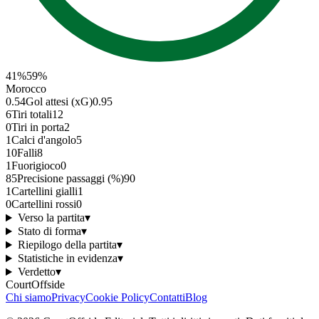
41
%
59
%
Morocco
0.54
Gol attesi (xG)
0.95
6
Tiri totali
12
0
Tiri in porta
2
1
Calci d'angolo
5
10
Falli
8
1
Fuorigioco
0
85
Precisione passaggi (%)
90
1
Cartellini gialli
1
0
Cartellini rossi
0
Verso la partita
▾
Stato di forma
▾
Riepilogo della partita
▾
Statistiche in evidenza
▾
Verdetto
▾
CourtOffside
Chi siamo
Privacy
Cookie Policy
Contatti
Blog