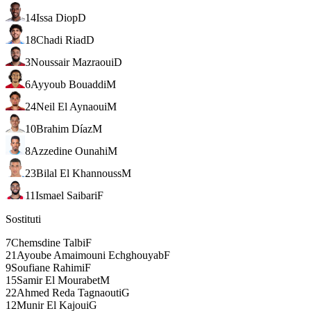
14
Issa Diop
D
18
Chadi Riad
D
3
Noussair Mazraoui
D
6
Ayyoub Bouaddi
M
24
Neil El Aynaoui
M
10
Brahim Díaz
M
8
Azzedine Ounahi
M
23
Bilal El Khannouss
M
11
Ismael Saibari
F
Sostituti
7
Chemsdine Talbi
F
21
Ayoube Amaimouni Echghouyab
F
9
Soufiane Rahimi
F
15
Samir El Mourabet
M
22
Ahmed Reda Tagnaouti
G
12
Munir El Kajoui
G