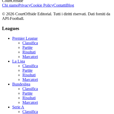
CourtOffside
Chi siamo
Privacy
Cookie Policy
Contatti
Blog
©
2026
CourtOffside
Editorial.
Tutti i diritti riservati.
Dati forniti da
API-Football.
Leagues
Premier League
Classifica
Partite
Risultati
Marcatori
La Liga
Classifica
Partite
Risultati
Marcatori
Bundesliga
Classifica
Partite
Risultati
Marcatori
Serie A
Classifica