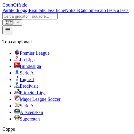
CourtOffside
Partite di oggi
Risultati
Classifiche
Notizie
Calciomercato
Testa a testa
🇮🇹
IT
Top campionati
Premier League
La Liga
Bundesliga
Serie A
Ligue 1
Eredivisie
Primeira Liga
Major League Soccer
Serie A
Allsvenskan
Superettan
Coppe