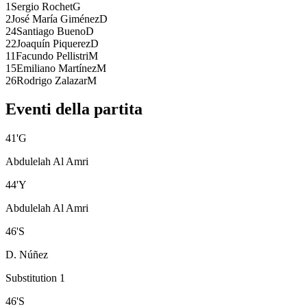
1
Sergio Rochet
G
2
José María Giménez
D
24
Santiago Bueno
D
22
Joaquín Piquerez
D
11
Facundo Pellistri
M
15
Emiliano Martínez
M
26
Rodrigo Zalazar
M
Eventi della partita
41
'
G
Abdulelah Al Amri
44
'
Y
Abdulelah Al Amri
46
'
S
D. Núñez
Substitution 1
46
'
S