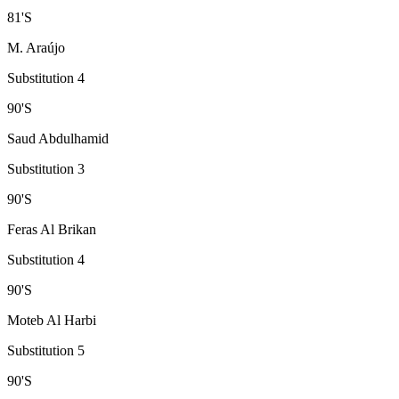
81
'
S
M. Araújo
Substitution 4
90
'
S
Saud Abdulhamid
Substitution 3
90
'
S
Feras Al Brikan
Substitution 4
90
'
S
Moteb Al Harbi
Substitution 5
90
'
S