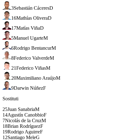
3
Sebastián Cáceres
D
16
Mathías Olivera
D
17
Matías Viña
D
5
Manuel Ugarte
M
6
Rodrigo Bentancur
M
8
Federico Valverde
M
21
Federico Viñas
M
20
Maximiliano Araújo
M
9
Darwin Núñez
F
Sostituti
25
Juan Sanabria
M
14
Agustín Canobbio
F
7
Nicolás de la Cruz
M
18
Brian Rodríguez
F
19
Rodrigo Aguirre
F
12
Santiago Mele
G