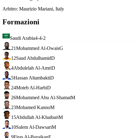
Arbitro
:
Maurizio Mariani, Italy
Formazioni
Saudi Arabia
4-4-2
21
Mohammed Al-Owais
G
12
Saud Abdulhamid
D
4
Abdulelah Al-Amri
D
5
Hassan Altambakti
D
24
Moteb Al-Harbi
D
26
Mohammed Abu Al-Shamat
M
23
Mohamed Kanno
M
15
Abdullah Al-Khaibari
M
10
Salem Al-Dawsari
M
9
Firas Al-Buraikan
F