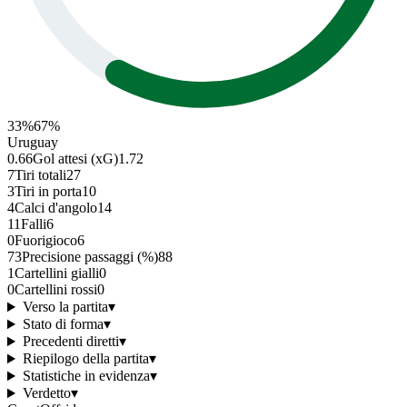
33
%
67
%
Uruguay
0.66
Gol attesi (xG)
1.72
7
Tiri totali
27
3
Tiri in porta
10
4
Calci d'angolo
14
11
Falli
6
0
Fuorigioco
6
73
Precisione passaggi (%)
88
1
Cartellini gialli
0
0
Cartellini rossi
0
Verso la partita
▾
Stato di forma
▾
Precedenti diretti
▾
Riepilogo della partita
▾
Statistiche in evidenza
▾
Verdetto
▾