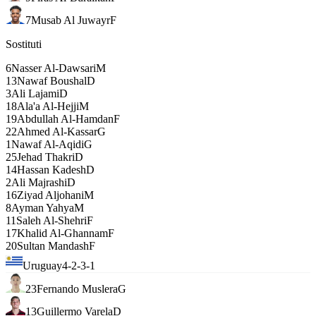
7
Musab Al Juwayr
F
Sostituti
6
Nasser Al-Dawsari
M
13
Nawaf Boushal
D
3
Ali Lajami
D
18
Ala'a Al-Hejji
M
19
Abdullah Al-Hamdan
F
22
Ahmed Al-Kassar
G
1
Nawaf Al-Aqidi
G
25
Jehad Thakri
D
14
Hassan Kadesh
D
2
Ali Majrashi
D
16
Ziyad Aljohani
M
8
Ayman Yahya
M
11
Saleh Al-Shehri
F
17
Khalid Al-Ghannam
F
20
Sultan Mandash
F
Uruguay
4-2-3-1
23
Fernando Muslera
G
13
Guillermo Varela
D