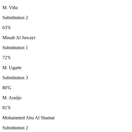
M. Viña
Substitution 2
63
'
S
Musab Al Juwayr
Substitution 1
72
'
S
M. Ugarte
Substitution 3
80
'
G
M. Araújo
81
'
S
Mohammed Abu Al Shamat
Substitution 2