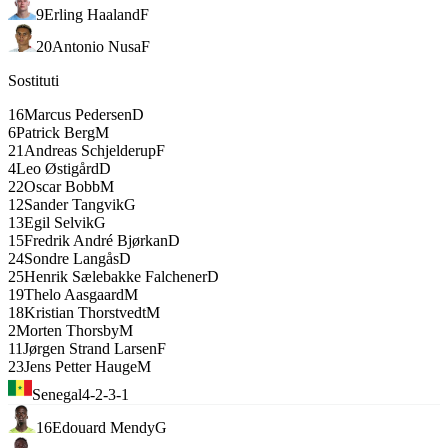
9
Erling Haaland
F
20
Antonio Nusa
F
Sostituti
16
Marcus Pedersen
D
6
Patrick Berg
M
21
Andreas Schjelderup
F
4
Leo Østigård
D
22
Oscar Bobb
M
12
Sander Tangvik
G
13
Egil Selvik
G
15
Fredrik André Bjørkan
D
24
Sondre Langås
D
25
Henrik Sælebakke Falchener
D
19
Thelo Aasgaard
M
18
Kristian Thorstvedt
M
2
Morten Thorsby
M
11
Jørgen Strand Larsen
F
23
Jens Petter Hauge
M
Senegal
4-2-3-1
16
Edouard Mendy
G