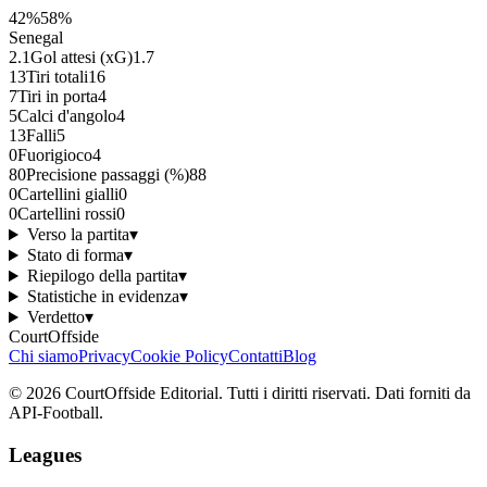
42
%
58
%
Senegal
2.1
Gol attesi (xG)
1.7
13
Tiri totali
16
7
Tiri in porta
4
5
Calci d'angolo
4
13
Falli
5
0
Fuorigioco
4
80
Precisione passaggi (%)
88
0
Cartellini gialli
0
0
Cartellini rossi
0
Verso la partita
▾
Stato di forma
▾
Riepilogo della partita
▾
Statistiche in evidenza
▾
Verdetto
▾
CourtOffside
Chi siamo
Privacy
Cookie Policy
Contatti
Blog
©
2026
CourtOffside
Editorial.
Tutti i diritti riservati.
Dati forniti da
API-Football.
Leagues