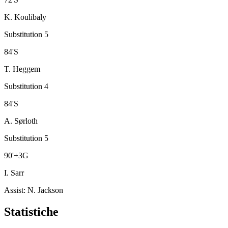
K. Koulibaly
Substitution 5
84
'
S
T. Heggem
Substitution 4
84
'
S
A. Sørloth
Substitution 5
90
'
+3
G
I. Sarr
Assist
:
N. Jackson
Statistiche