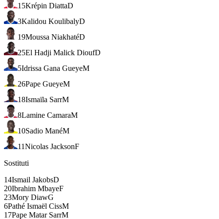
15
Krépin Diatta
D
3
Kalidou Koulibaly
D
19
Moussa Niakhaté
D
25
El Hadji Malick Diouf
D
5
Idrissa Gana Gueye
M
26
Pape Gueye
M
18
Ismaïla Sarr
M
8
Lamine Camara
M
10
Sadio Mané
M
11
Nicolas Jackson
F
Sostituti
14
Ismail Jakobs
D
20
Ibrahim Mbaye
F
23
Mory Diaw
G
6
Pathé Ismaël Ciss
M
17
Pape Matar Sarr
M