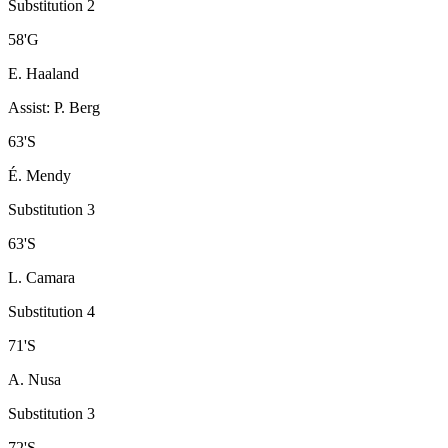
Substitution 2
58
'
G
E. Haaland
Assist
:
P. Berg
63
'
S
É. Mendy
Substitution 3
63
'
S
L. Camara
Substitution 4
71
'
S
A. Nusa
Substitution 3
72
'
S