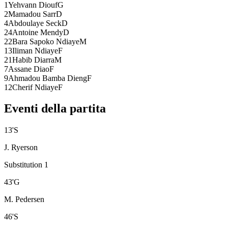
1
Yehvann Diouf
G
2
Mamadou Sarr
D
4
Abdoulaye Seck
D
24
Antoine Mendy
D
22
Bara Sapoko Ndiaye
M
13
Iliman Ndiaye
F
21
Habib Diarra
M
7
Assane Diao
F
9
Ahmadou Bamba Dieng
F
12
Cherif Ndiaye
F
Eventi della partita
13
'
S
J. Ryerson
Substitution 1
43
'
G
M. Pedersen
46
'
S