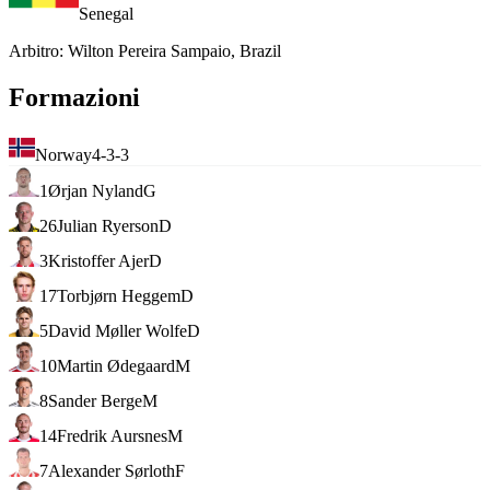
Senegal
Arbitro
:
Wilton Pereira Sampaio, Brazil
Formazioni
Norway
4-3-3
1
Ørjan Nyland
G
26
Julian Ryerson
D
3
Kristoffer Ajer
D
17
Torbjørn Heggem
D
5
David Møller Wolfe
D
10
Martin Ødegaard
M
8
Sander Berge
M
14
Fredrik Aursnes
M
7
Alexander Sørloth
F