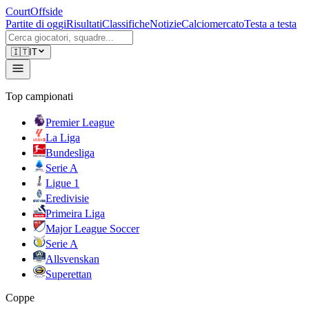
CourtOffside
Partite di oggi
Risultati
Classifiche
Notizie
Calciomercato
Testa a testa
🇮🇹
IT
Top campionati
Premier League
La Liga
Bundesliga
Serie A
Ligue 1
Eredivisie
Primeira Liga
Major League Soccer
Serie A
Allsvenskan
Superettan
Coppe