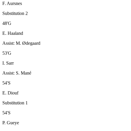
F. Aursnes
Substitution 2
48
'
G
E. Haaland
Assist
:
M. Ødegaard
53
'
G
I. Sarr
Assist
:
S. Mané
54
'
S
E. Diouf
Substitution 1
54
'
S
P. Gueye