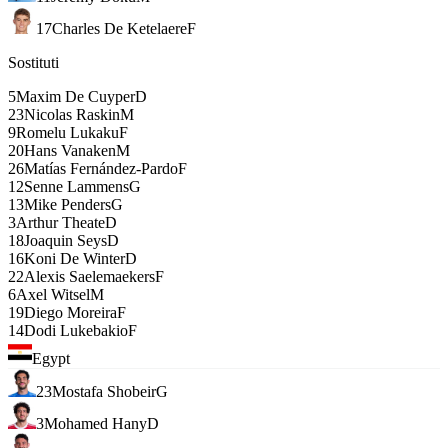
17
Charles De Ketelaere
F
Sostituti
5
Maxim De Cuyper
D
23
Nicolas Raskin
M
9
Romelu Lukaku
F
20
Hans Vanaken
M
26
Matías Fernández-Pardo
F
12
Senne Lammens
G
13
Mike Penders
G
3
Arthur Theate
D
18
Joaquin Seys
D
16
Koni De Winter
D
22
Alexis Saelemaekers
F
6
Axel Witsel
M
19
Diego Moreira
F
14
Dodi Lukebakio
F
Egypt
23
Mostafa Shobeir
G
3
Mohamed Hany
D