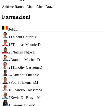
Arbitro
:
Ramon Abatti Abel, Brazil
Formazioni
Belgium
1
Thibaut Courtois
G
15
Thomas Meunier
D
25
Nathan Ngoy
D
4
Brandon Mechele
D
21
Timothy Castagne
D
24
Amadou Onana
M
8
Youri Tielemans
M
10
Leandro Trossard
M
7
Kevin De Bruyne
M
11
Jérémy Doku
M