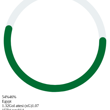
54
%
46
%
Egypt
1.32
Gol attesi (xG)
1.07