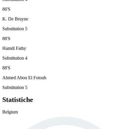
86
'
S
K. De Bruyne
Substitution 5
88
'
S
Hamdi Fathy
Substitution 4
88
'
S
Ahmed Abou El Fotouh
Substitution 5
Statistiche
Belgium