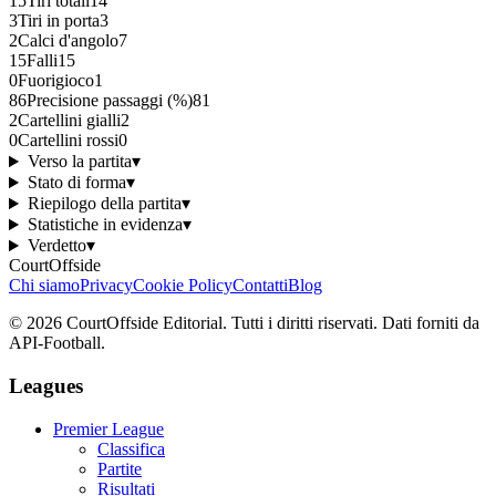
15
Tiri totali
14
3
Tiri in porta
3
2
Calci d'angolo
7
15
Falli
15
0
Fuorigioco
1
86
Precisione passaggi (%)
81
2
Cartellini gialli
2
0
Cartellini rossi
0
Verso la partita
▾
Stato di forma
▾
Riepilogo della partita
▾
Statistiche in evidenza
▾
Verdetto
▾
CourtOffside
Chi siamo
Privacy
Cookie Policy
Contatti
Blog
©
2026
CourtOffside
Editorial.
Tutti i diritti riservati.
Dati forniti da
API-Football.
Leagues
Premier League
Classifica
Partite
Risultati