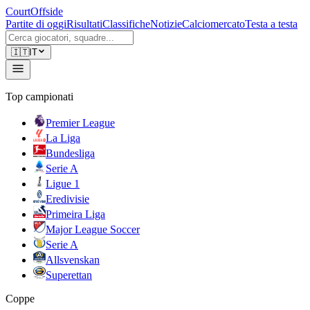
CourtOffside
Partite di oggi
Risultati
Classifiche
Notizie
Calciomercato
Testa a testa
🇮🇹
IT
Top campionati
Premier League
La Liga
Bundesliga
Serie A
Ligue 1
Eredivisie
Primeira Liga
Major League Soccer
Serie A
Allsvenskan
Superettan
Coppe