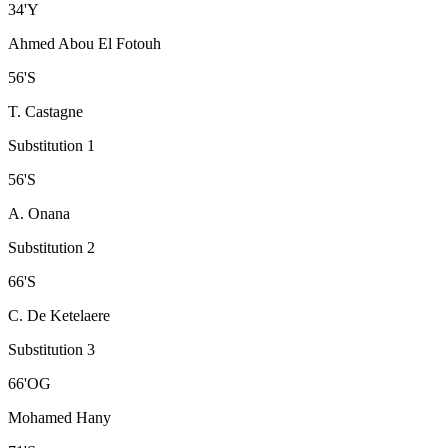
34
'
Y
Ahmed Abou El Fotouh
56
'
S
T. Castagne
Substitution 1
56
'
S
A. Onana
Substitution 2
66
'
S
C. De Ketelaere
Substitution 3
66
'
OG
Mohamed Hany