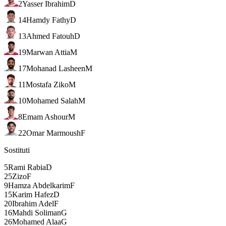
2
Yasser Ibrahim
D
14
Hamdy Fathy
D
13
Ahmed Fatouh
D
19
Marwan Attia
M
17
Mohanad Lasheen
M
11
Mostafa Ziko
M
10
Mohamed Salah
M
8
Emam Ashour
M
22
Omar Marmoush
F
Sostituti
5
Rami Rabia
D
25
Zizo
F
9
Hamza Abdelkarim
F
15
Karim Hafez
D
20
Ibrahim Adel
F
16
Mahdi Soliman
G
26
Mohamed Alaa
G