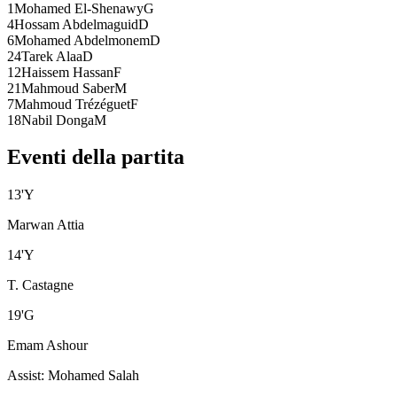
1
Mohamed El-Shenawy
G
4
Hossam Abdelmaguid
D
6
Mohamed Abdelmonem
D
24
Tarek Alaa
D
12
Haissem Hassan
F
21
Mahmoud Saber
M
7
Mahmoud Trézéguet
F
18
Nabil Donga
M
Eventi della partita
13
'
Y
Marwan Attia
14
'
Y
T. Castagne
19
'
G
Emam Ashour
Assist
:
Mohamed Salah