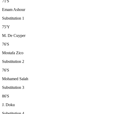
71
'
S
Emam Ashour
Substitution 1
75
'
Y
M. De Cuyper
76
'
S
Mostafa Zico
Substitution 2
76
'
S
Mohamed Salah
Substitution 3
86
'
S
J. Doku
Substitution 4