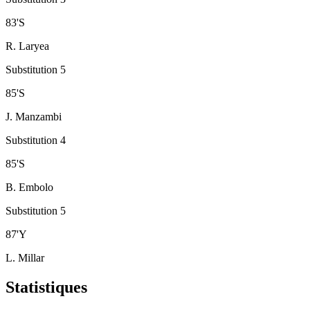
83
'
S
R. Laryea
Substitution 5
85
'
S
J. Manzambi
Substitution 4
85
'
S
B. Embolo
Substitution 5
87
'
Y
L. Millar
Statistiques