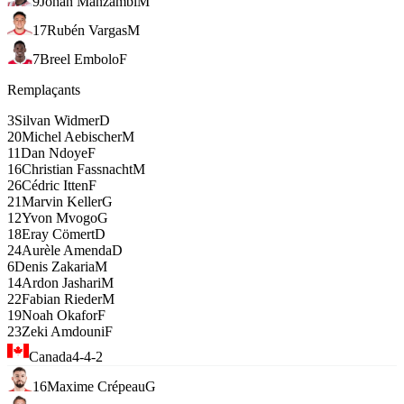
9
Johan Manzambi
M
17
Rubén Vargas
M
7
Breel Embolo
F
Remplaçants
3
Silvan Widmer
D
20
Michel Aebischer
M
11
Dan Ndoye
F
16
Christian Fassnacht
M
26
Cédric Itten
F
21
Marvin Keller
G
12
Yvon Mvogo
G
18
Eray Cömert
D
24
Aurèle Amenda
D
6
Denis Zakaria
M
14
Ardon Jashari
M
22
Fabian Rieder
M
19
Noah Okafor
F
23
Zeki Amdouni
F
Canada
4-4-2
16
Maxime Crépeau
G