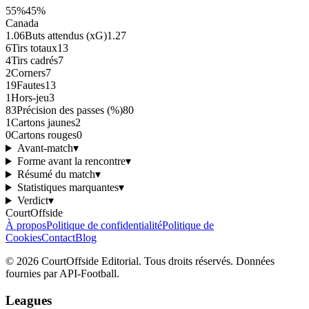
55
%
45
%
Canada
1.06
Buts attendus (xG)
1.27
6
Tirs totaux
13
4
Tirs cadrés
7
2
Corners
7
19
Fautes
13
1
Hors-jeu
3
83
Précision des passes (%)
80
1
Cartons jaunes
2
0
Cartons rouges
0
Avant-match
▾
Forme avant la rencontre
▾
Résumé du match
▾
Statistiques marquantes
▾
Verdict
▾
CourtOffside
À propos
Politique de confidentialité
Politique de
Cookies
Contact
Blog
©
2026
CourtOffside
Editorial.
Tous droits réservés.
Données
fournies par API-Football.
Leagues