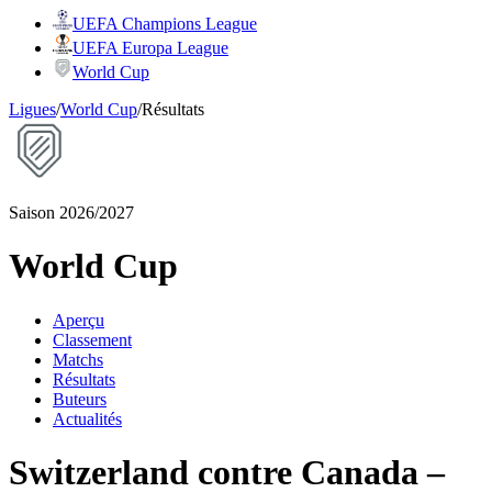
UEFA Champions League
UEFA Europa League
World Cup
Ligues
/
World Cup
/
Résultats
Saison 2026/2027
World Cup
Aperçu
Classement
Matchs
Résultats
Buteurs
Actualités
Switzerland contre Canada –