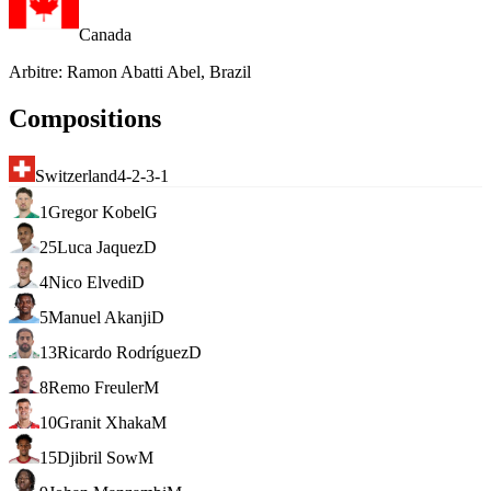
Canada
Arbitre
:
Ramon Abatti Abel, Brazil
Compositions
Switzerland
4-2-3-1
1
Gregor Kobel
G
25
Luca Jaquez
D
4
Nico Elvedi
D
5
Manuel Akanji
D
13
Ricardo Rodríguez
D
8
Remo Freuler
M
10
Granit Xhaka
M
15
Djibril Sow
M