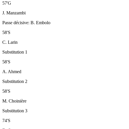
57
'
G
J. Manzambi
Passe décisive
:
B. Embolo
58
'
S
C. Larin
Substitution 1
58
'
S
A. Ahmed
Substitution 2
58
'
S
M. Choinière
Substitution 3
74
'
S