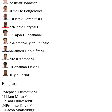
2
Alistair Johnston
D
4
Luc De Fougerolles
D
13
Derek Cornelius
D
22
Richie Laryea
D
17
Tajon Buchanan
M
25
Nathan-Dylan Saliba
M
6
Mathieu Choinière
M
20
Ali Ahmed
M
10
Jonathan David
F
9
Cyle Larin
F
Remplaçants
7
Stephen Eustaquio
M
11
Liam Millar
F
12
Tani Oluwaseyi
F
24
Promise David
F
14
Jacob Shaffelburg
F