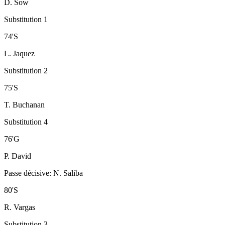
D. Sow
Substitution 1
74
'
S
L. Jaquez
Substitution 2
75
'
S
T. Buchanan
Substitution 4
76
'
G
P. David
Passe décisive
:
N. Saliba
80
'
S
R. Vargas
Substitution 3