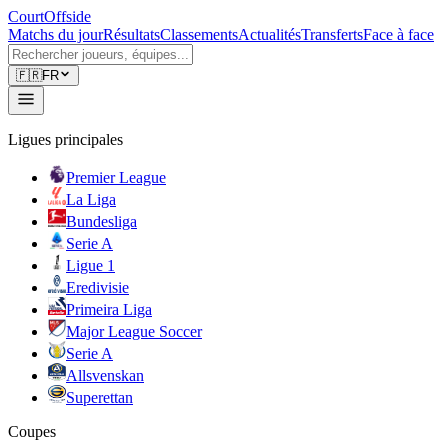
CourtOffside
Matchs du jour
Résultats
Classements
Actualités
Transferts
Face à face
🇫🇷
FR
Ligues principales
Premier League
La Liga
Bundesliga
Serie A
Ligue 1
Eredivisie
Primeira Liga
Major League Soccer
Serie A
Allsvenskan
Superettan
Coupes