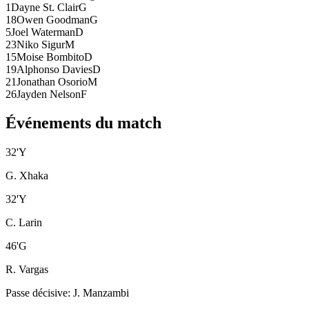
1
Dayne St. Clair
G
18
Owen Goodman
G
5
Joel Waterman
D
23
Niko Sigur
M
15
Moise Bombito
D
19
Alphonso Davies
D
21
Jonathan Osorio
M
26
Jayden Nelson
F
Événements du match
32
'
Y
G. Xhaka
32
'
Y
C. Larin
46
'
G
R. Vargas
Passe décisive
:
J. Manzambi