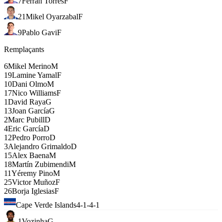
7
Ferran Torres
F
21
Mikel Oyarzabal
F
9
Pablo Gavi
F
Remplaçants
6
Mikel Merino
M
19
Lamine Yamal
F
10
Dani Olmo
M
17
Nico Williams
F
1
David Raya
G
13
Joan García
G
2
Marc Pubill
D
4
Eric García
D
12
Pedro Porro
D
3
Alejandro Grimaldo
D
15
Alex Baena
M
18
Martín Zubimendi
M
11
Yéremy Pino
M
25
Victor Muñoz
F
26
Borja Iglesias
F
Cape Verde Islands
4-1-4-1
1
Vozinha
G