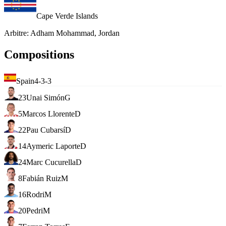
Cape Verde Islands
Arbitre
:
Adham Mohammad, Jordan
Compositions
Spain
4-3-3
23
Unai Simón
G
5
Marcos Llorente
D
22
Pau Cubarsí
D
14
Aymeric Laporte
D
24
Marc Cucurella
D
8
Fabián Ruiz
M
16
Rodri
M
20
Pedri
M