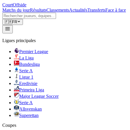
CourtOffside
Matchs du jour
Résultats
Classements
Actualités
Transferts
Face à face
🇫🇷
FR
Ligues principales
Premier League
La Liga
Bundesliga
Serie A
Ligue 1
Eredivisie
Primeira Liga
Major League Soccer
Serie A
Allsvenskan
Superettan
Coupes