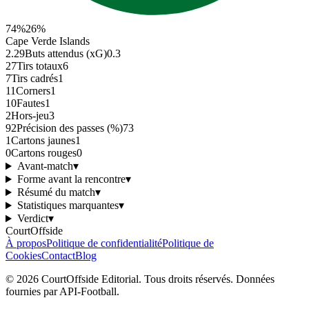
74
%
26
%
Cape Verde Islands
2.29
Buts attendus (xG)
0.3
27
Tirs totaux
6
7
Tirs cadrés
1
11
Corners
1
10
Fautes
1
2
Hors-jeu
3
92
Précision des passes (%)
73
1
Cartons jaunes
1
0
Cartons rouges
0
Avant-match
▾
Forme avant la rencontre
▾
Résumé du match
▾
Statistiques marquantes
▾
Verdict
▾
CourtOffside
À propos
Politique de confidentialité
Politique de
Cookies
Contact
Blog
©
2026
CourtOffside
Editorial.
Tous droits réservés.
Données
fournies par API-Football.