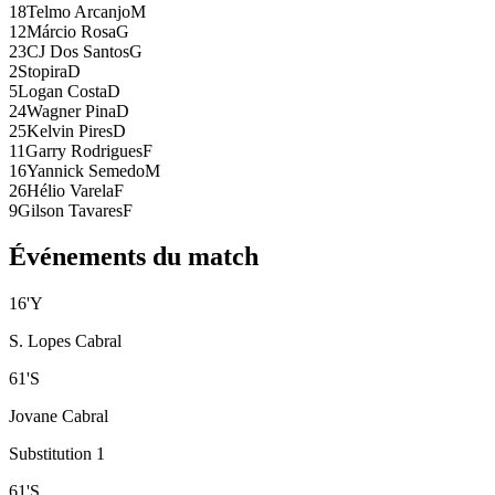
18
Telmo Arcanjo
M
12
Márcio Rosa
G
23
CJ Dos Santos
G
2
Stopira
D
5
Logan Costa
D
24
Wagner Pina
D
25
Kelvin Pires
D
11
Garry Rodrigues
F
16
Yannick Semedo
M
26
Hélio Varela
F
9
Gilson Tavares
F
Événements du match
16
'
Y
S. Lopes Cabral
61
'
S
Jovane Cabral
Substitution 1
61
'
S