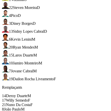
22
Steven Moreira
D
4
Pico
D
3
Diney Borges
D
13
Sidny Lopes Cabral
D
6
Kevin Lenini
M
20
Ryan Mendes
M
15
Laros Duarte
M
10
Jamiro Monteiro
M
7
Jovane Cabral
M
19
Dailon Rocha Livramento
F
Remplaçants
14
Deroy Duarte
M
17
Willy Semedo
F
21
Nuno Da Costa
F
8
João Paulo
M