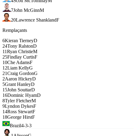
4
Scott McTominay
M
7
John McGinn
M
20
Lawrence Shankland
F
Remplaçants
6
Kieran Tierney
D
24
Tony Ralston
D
11
Ryan Christie
M
25
Findlay Curtis
F
10
Che Adams
F
12
Liam Kelly
G
21
Craig Gordon
G
2
Aaron Hickey
D
5
Grant Hanley
D
15
John Souttar
D
16
Dominic Hyam
D
8
Tyler Fletcher
M
9
Lyndon Dykes
F
14
Ross Stewart
F
18
George Hirst
F
Brazil
4-3-3
1
Alisson
G