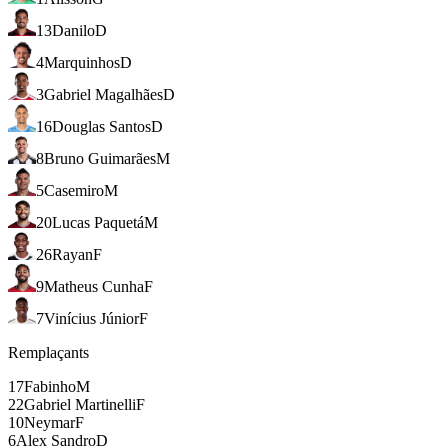
13
Danilo
D
4
Marquinhos
D
3
Gabriel Magalhães
D
16
Douglas Santos
D
8
Bruno Guimarães
M
5
Casemiro
M
20
Lucas Paquetá
M
26
Rayan
F
9
Matheus Cunha
F
7
Vinícius Júnior
F
Remplaçants
17
Fabinho
M
22
Gabriel Martinelli
F
10
Neymar
F
6
Alex Sandro
D