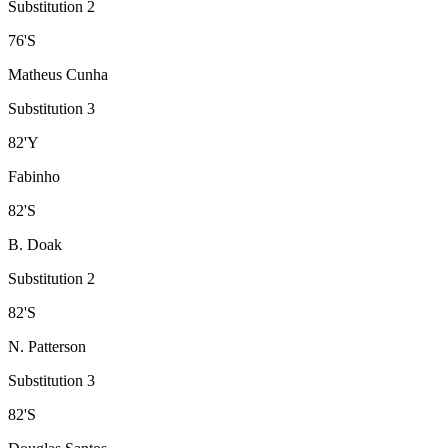
Substitution 2
76
'
S
Matheus Cunha
Substitution 3
82
'
Y
Fabinho
82
'
S
B. Doak
Substitution 2
82
'
S
N. Patterson
Substitution 3
82
'
S