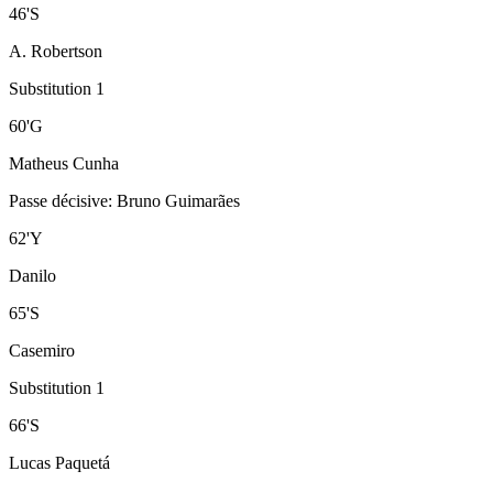
46
'
S
A. Robertson
Substitution 1
60
'
G
Matheus Cunha
Passe décisive
:
Bruno Guimarães
62
'
Y
Danilo
65
'
S
Casemiro
Substitution 1
66
'
S
Lucas Paquetá