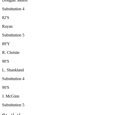
Douglas Santos
Substitution 4
82
'
S
Rayan
Substitution 5
89
'
Y
R. Christie
90
'
S
L. Shankland
Substitution 4
90
'
S
J. McGinn
Substitution 5