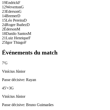
19
Endrick
F
12
Weverton
G
23
Ederson
G
14
Bremer
D
15
Léo Pereira
D
24
Roger Ibañez
D
2
Éderson
M
18
Danilo Santos
M
21
Luiz Henrique
F
25
Igor Thiago
F
Événements du match
7
'
G
Vinícius Júnior
Passe décisive
:
Rayan
45
'
+3
G
Vinícius Júnior
Passe décisive
:
Bruno Guimarães