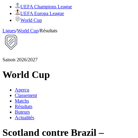
UEFA Champions League
UEFA Europa League
World Cup
Ligues
/
World Cup
/
Résultats
Saison 2026/2027
World Cup
Aperçu
Classement
Matchs
Résultats
Buteurs
Actualités
Scotland contre Brazil –