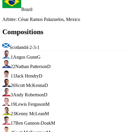
Brazil
Arbitre
:
César Ramos Palazuelos, Mexico
Compositions
Scotland
4-2-3-1
1
Angus Gunn
G
22
Nathan Patterson
D
13
Jack Hendry
D
26
Scott McKenna
D
3
Andy Robertson
D
19
Lewis Ferguson
M
23
Kenny McLean
M
17
Ben Gannon-Doak
M