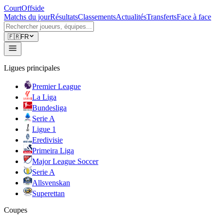
CourtOffside
Matchs du jour
Résultats
Classements
Actualités
Transferts
Face à face
🇫🇷
FR
Ligues principales
Premier League
La Liga
Bundesliga
Serie A
Ligue 1
Eredivisie
Primeira Liga
Major League Soccer
Serie A
Allsvenskan
Superettan
Coupes