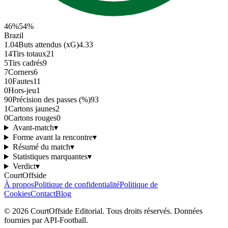
46
%
54
%
Brazil
1.04
Buts attendus (xG)
4.33
14
Tirs totaux
21
5
Tirs cadrés
9
7
Corners
6
10
Fautes
11
0
Hors-jeu
1
90
Précision des passes (%)
93
1
Cartons jaunes
2
0
Cartons rouges
0
Avant-match
▾
Forme avant la rencontre
▾
Résumé du match
▾
Statistiques marquantes
▾
Verdict
▾
CourtOffside
À propos
Politique de confidentialité
Politique de
Cookies
Contact
Blog
©
2026
CourtOffside
Editorial.
Tous droits réservés.
Données
fournies par API-Football.