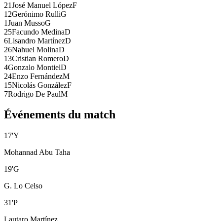
21
José Manuel López
F
12
Gerónimo Rulli
G
1
Juan Musso
G
25
Facundo Medina
D
6
Lisandro Martínez
D
26
Nahuel Molina
D
13
Cristian Romero
D
4
Gonzalo Montiel
D
24
Enzo Fernández
M
15
Nicolás González
F
7
Rodrigo De Paul
M
Événements du match
17
'
Y
Mohannad Abu Taha
19
'
G
G. Lo Celso
31
'
P
Lautaro Martínez