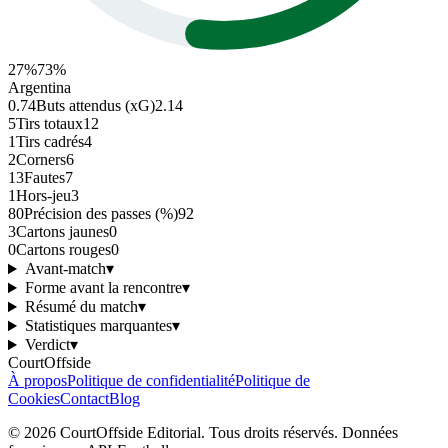
27
%
73
%
Argentina
0.74
Buts attendus (xG)
2.14
5
Tirs totaux
12
1
Tirs cadrés
4
2
Corners
6
13
Fautes
7
1
Hors-jeu
3
80
Précision des passes (%)
92
3
Cartons jaunes
0
0
Cartons rouges
0
Avant-match
▾
Forme avant la rencontre
▾
Résumé du match
▾
Statistiques marquantes
▾
Verdict
▾
CourtOffside
À propos
Politique de confidentialité
Politique de
Cookies
Contact
Blog
©
2026
CourtOffside
Editorial.
Tous droits réservés.
Données