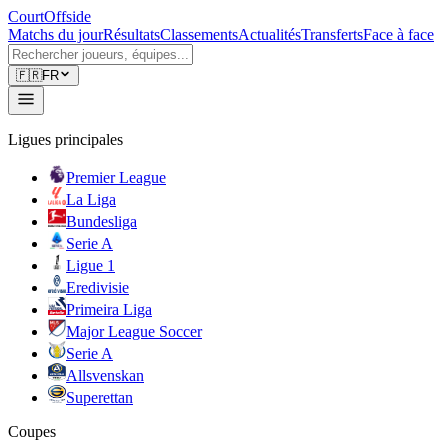
CourtOffside
Matchs du jour
Résultats
Classements
Actualités
Transferts
Face à face
🇫🇷
FR
Ligues principales
Premier League
La Liga
Bundesliga
Serie A
Ligue 1
Eredivisie
Primeira Liga
Major League Soccer
Serie A
Allsvenskan
Superettan
Coupes