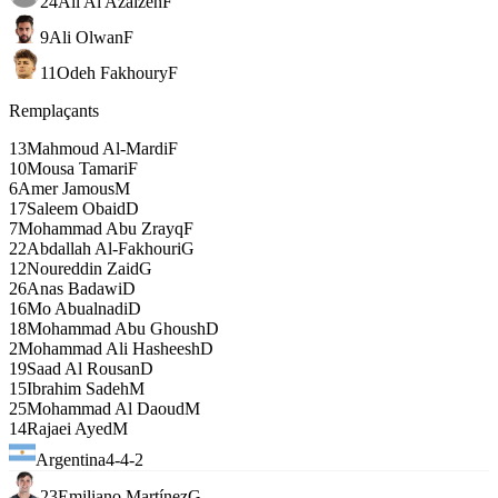
24
Ali Al Azaizeh
F
9
Ali Olwan
F
11
Odeh Fakhoury
F
Remplaçants
13
Mahmoud Al-Mardi
F
10
Mousa Tamari
F
6
Amer Jamous
M
17
Saleem Obaid
D
7
Mohammad Abu Zrayq
F
22
Abdallah Al-Fakhouri
G
12
Noureddin Zaid
G
26
Anas Badawi
D
16
Mo Abualnadi
D
18
Mohammad Abu Ghoush
D
2
Mohammad Ali Hasheesh
D
19
Saad Al Rousan
D
15
Ibrahim Sadeh
M
25
Mohammad Al Daoud
M
14
Rajaei Ayed
M
Argentina
4-4-2
23
Emiliano Martínez
G