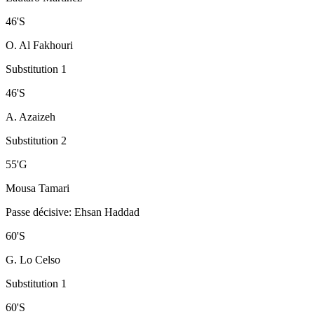
46
'
S
O. Al Fakhouri
Substitution 1
46
'
S
A. Azaizeh
Substitution 2
55
'
G
Mousa Tamari
Passe décisive
:
Ehsan Haddad
60
'
S
G. Lo Celso
Substitution 1
60
'
S