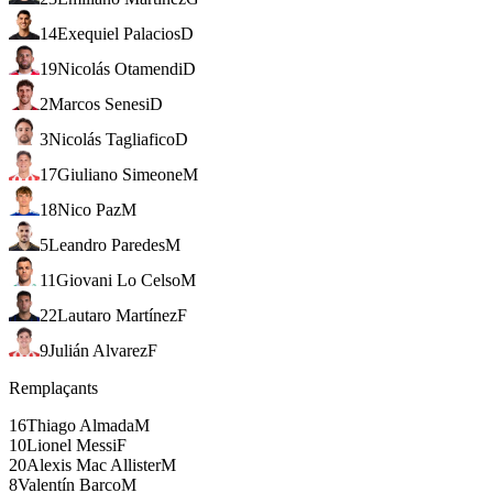
14
Exequiel Palacios
D
19
Nicolás Otamendi
D
2
Marcos Senesi
D
3
Nicolás Tagliafico
D
17
Giuliano Simeone
M
18
Nico Paz
M
5
Leandro Paredes
M
11
Giovani Lo Celso
M
22
Lautaro Martínez
F
9
Julián Alvarez
F
Remplaçants
16
Thiago Almada
M
10
Lionel Messi
F
20
Alexis Mac Allister
M
8
Valentín Barco
M