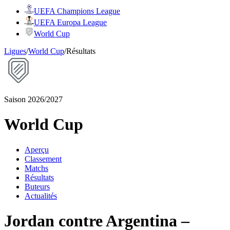
UEFA Champions League
UEFA Europa League
World Cup
Ligues
/
World Cup
/
Résultats
Saison 2026/2027
World Cup
Aperçu
Classement
Matchs
Résultats
Buteurs
Actualités
Jordan contre Argentina –