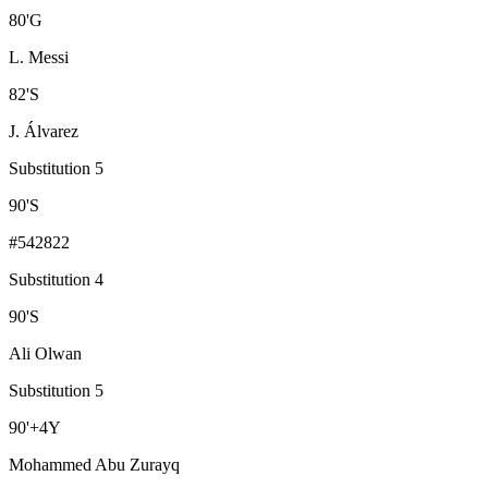
80
'
G
L. Messi
82
'
S
J. Álvarez
Substitution 5
90
'
S
#542822
Substitution 4
90
'
S
Ali Olwan
Substitution 5
90
'
+4
Y
Mohammed Abu Zurayq