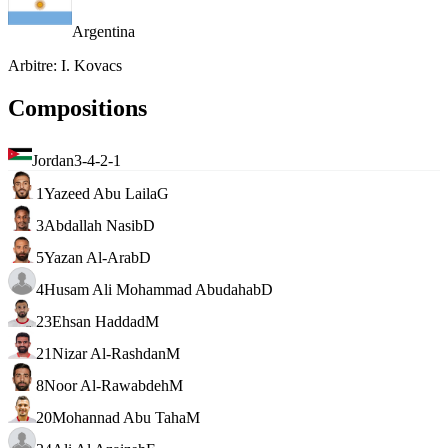
Argentina
Arbitre
:
I. Kovacs
Compositions
Jordan
3-4-2-1
1
Yazeed Abu Laila
G
3
Abdallah Nasib
D
5
Yazan Al-Arab
D
4
Husam Ali Mohammad Abudahab
D
23
Ehsan Haddad
M
21
Nizar Al-Rashdan
M
8
Noor Al-Rawabdeh
M
20
Mohannad Abu Taha
M