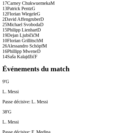
17
Carney Chukwuemeka
M
13
Patrick Pentz
G
12
Florian Wiegele
G
2
David Affengruber
D
25
Michael Svoboda
D
15
Philipp Lienhart
D
19
Dejan Ljubičić
M
10
Florian Grillitsch
M
26
Alessandro Schöpf
M
16
Phillipp Mwene
D
14
Saša Kalajdžić
F
Événements du match
9
'
G
L. Messi
Passe décisive
:
L. Messi
38
'
G
L. Messi
Passe décisive
:
F. Medina