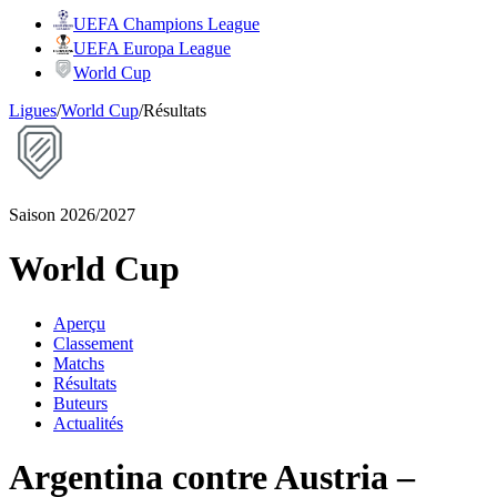
UEFA Champions League
UEFA Europa League
World Cup
Ligues
/
World Cup
/
Résultats
Saison 2026/2027
World Cup
Aperçu
Classement
Matchs
Résultats
Buteurs
Actualités
Argentina contre Austria –