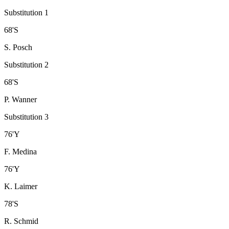
Substitution 1
68
'
S
S. Posch
Substitution 2
68
'
S
P. Wanner
Substitution 3
76
'
Y
F. Medina
76
'
Y
K. Laimer
78
'
S
R. Schmid