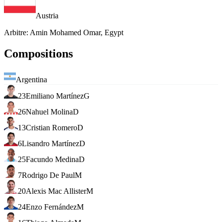
Austria
Arbitre
:
Amin Mohamed Omar, Egypt
Compositions
Argentina
23
Emiliano Martínez
G
26
Nahuel Molina
D
13
Cristian Romero
D
6
Lisandro Martínez
D
25
Facundo Medina
D
7
Rodrigo De Paul
M
20
Alexis Mac Allister
M
24
Enzo Fernández
M