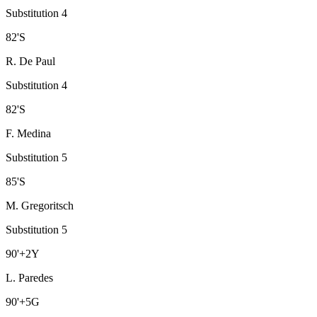
Substitution 4
82
'
S
R. De Paul
Substitution 4
82
'
S
F. Medina
Substitution 5
85
'
S
M. Gregoritsch
Substitution 5
90
'
+2
Y
L. Paredes
90
'
+5
G