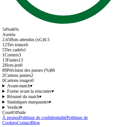
54
%
46
%
Austria
2.65
Buts attendus (xG)
0.5
12
Tirs totaux
6
5
Tirs cadrés
1
1
Corners
3
13
Fautes
13
2
Hors-jeu
0
89
Précision des passes (%)
86
2
Cartons jaunes
2
0
Cartons rouges
0
Avant-match
▾
Forme avant la rencontre
▾
Résumé du match
▾
Statistiques marquantes
▾
Verdict
▾
CourtOffside
À propos
Politique de confidentialité
Politique de
Cookies
Contact
Blog