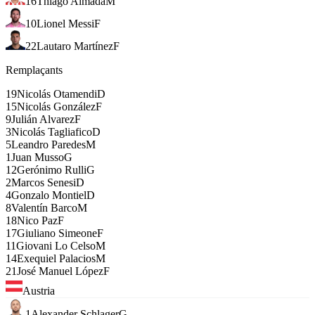
16
Thiago Almada
M
10
Lionel Messi
F
22
Lautaro Martínez
F
Remplaçants
19
Nicolás Otamendi
D
15
Nicolás González
F
9
Julián Alvarez
F
3
Nicolás Tagliafico
D
5
Leandro Paredes
M
1
Juan Musso
G
12
Gerónimo Rulli
G
2
Marcos Senesi
D
4
Gonzalo Montiel
D
8
Valentín Barco
M
18
Nico Paz
F
17
Giuliano Simeone
F
11
Giovani Lo Celso
M
14
Exequiel Palacios
M
21
José Manuel López
F
Austria
1
Alexander Schlager
G