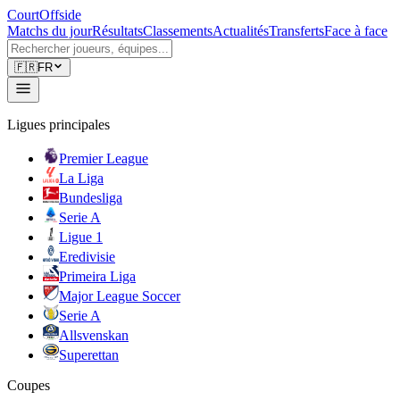
CourtOffside
Matchs du jour
Résultats
Classements
Actualités
Transferts
Face à face
🇫🇷
FR
Ligues principales
Premier League
La Liga
Bundesliga
Serie A
Ligue 1
Eredivisie
Primeira Liga
Major League Soccer
Serie A
Allsvenskan
Superettan
Coupes