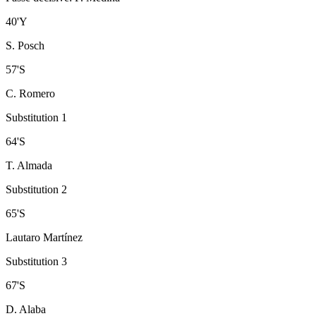
40
'
Y
S. Posch
57
'
S
C. Romero
Substitution 1
64
'
S
T. Almada
Substitution 2
65
'
S
Lautaro Martínez
Substitution 3
67
'
S
D. Alaba