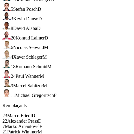
5
Stefan Posch
D
3
Kevin Danso
D
8
David Alaba
D
20
Konrad Laimer
D
6
Nicolas Seiwald
M
4
Xaver Schlager
M
18
Romano Schmid
M
24
Paul Wanner
M
9
Marcel Sabitzer
M
11
Michael Gregoritsch
F
Remplaçants
23
Marco Friedl
D
22
Alexander Prass
D
7
Marko Arnautović
F
21
Patrick Wimmer
M