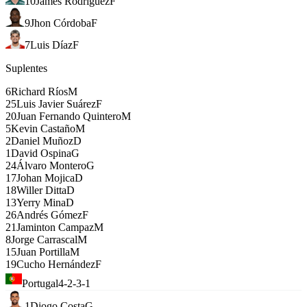
10
James Rodríguez
F
9
Jhon Córdoba
F
7
Luis Díaz
F
Suplentes
6
Richard Ríos
M
25
Luis Javier Suárez
F
20
Juan Fernando Quintero
M
5
Kevin Castaño
M
2
Daniel Muñoz
D
1
David Ospina
G
24
Álvaro Montero
G
17
Johan Mojica
D
18
Willer Ditta
D
13
Yerry Mina
D
26
Andrés Gómez
F
21
Jaminton Campaz
M
8
Jorge Carrascal
M
15
Juan Portilla
M
19
Cucho Hernández
F
Portugal
4-2-3-1
1
Diogo Costa
G