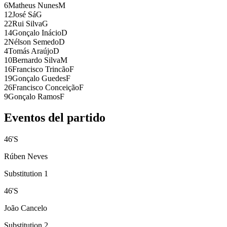
6
Matheus Nunes
M
12
José Sá
G
22
Rui Silva
G
14
Gonçalo Inácio
D
2
Nélson Semedo
D
4
Tomás Araújo
D
10
Bernardo Silva
M
16
Francisco Trincão
F
19
Gonçalo Guedes
F
26
Francisco Conceição
F
9
Gonçalo Ramos
F
Eventos del partido
46
'
S
Rúben Neves
Substitution 1
46
'
S
João Cancelo
Substitution 2