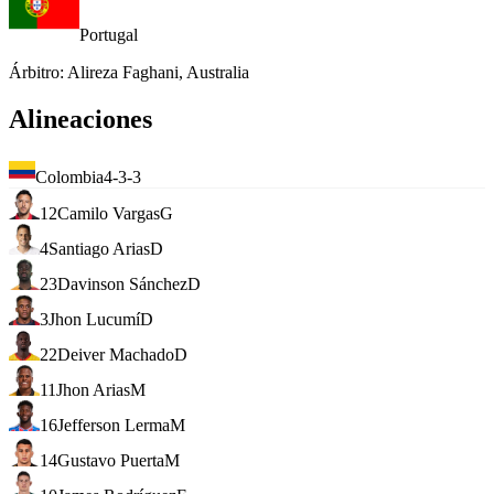
Portugal
Árbitro
:
Alireza Faghani, Australia
Alineaciones
Colombia
4-3-3
12
Camilo Vargas
G
4
Santiago Arias
D
23
Davinson Sánchez
D
3
Jhon Lucumí
D
22
Deiver Machado
D
11
Jhon Arias
M
16
Jefferson Lerma
M
14
Gustavo Puerta
M