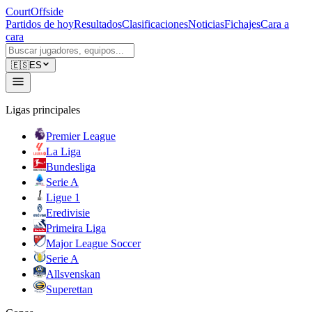
CourtOffside
Partidos de hoy
Resultados
Clasificaciones
Noticias
Fichajes
Cara a
cara
🇪🇸
ES
Ligas principales
Premier League
La Liga
Bundesliga
Serie A
Ligue 1
Eredivisie
Primeira Liga
Major League Soccer
Serie A
Allsvenskan
Superettan