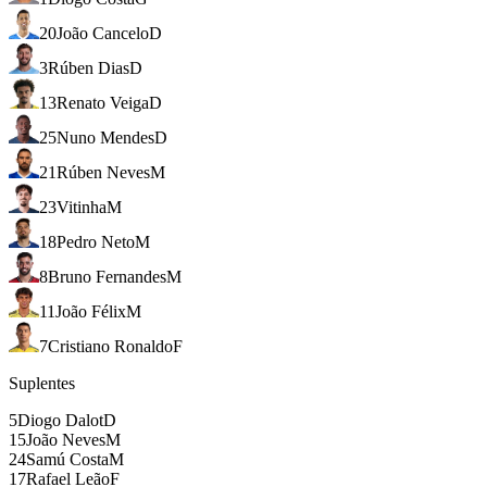
20
João Cancelo
D
3
Rúben Dias
D
13
Renato Veiga
D
25
Nuno Mendes
D
21
Rúben Neves
M
23
Vitinha
M
18
Pedro Neto
M
8
Bruno Fernandes
M
11
João Félix
M
7
Cristiano Ronaldo
F
Suplentes
5
Diogo Dalot
D
15
João Neves
M
24
Samú Costa
M
17
Rafael Leão
F