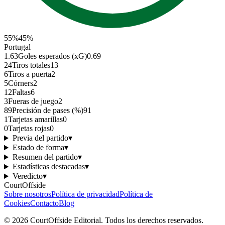
55
%
45
%
Portugal
1.63
Goles esperados (xG)
0.69
24
Tiros totales
13
6
Tiros a puerta
2
5
Córners
2
12
Faltas
6
3
Fueras de juego
2
89
Precisión de pases (%)
91
1
Tarjetas amarillas
0
0
Tarjetas rojas
0
Previa del partido
▾
Estado de forma
▾
Resumen del partido
▾
Estadísticas destacadas
▾
Veredicto
▾
CourtOffside
Sobre nosotros
Política de privacidad
Política de
Cookies
Contacto
Blog
©
2026
CourtOffside
Editorial.
Todos los derechos reservados.