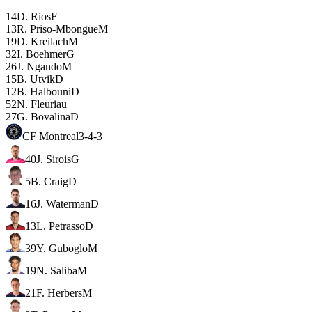
14
D. Rios
F
13
R. Priso-Mbongue
M
19
D. Kreilach
M
32
I. Boehmer
G
26
J. Ngando
M
15
B. Utvik
D
12
B. Halbouni
D
52
N. Fleuriau
27
G. Bovalina
D
CF Montreal
3-4-3
40
J. Sirois
G
5
B. Craig
D
16
J. Waterman
D
13
L. Petrasso
D
39
Y. Guboglo
M
19
N. Saliba
M
21
F. Herbers
M