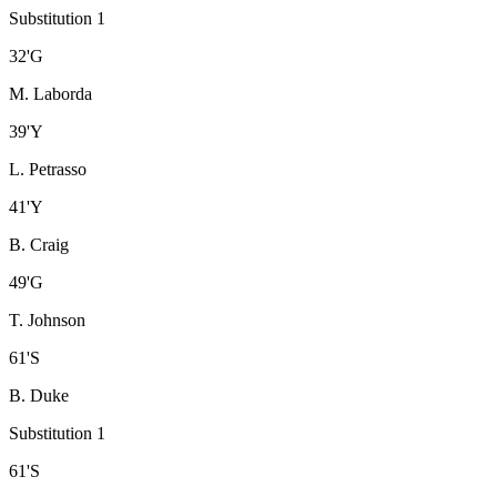
Substitution 1
32
'
G
M. Laborda
39
'
Y
L. Petrasso
41
'
Y
B. Craig
49
'
G
T. Johnson
61
'
S
B. Duke
Substitution 1
61
'
S