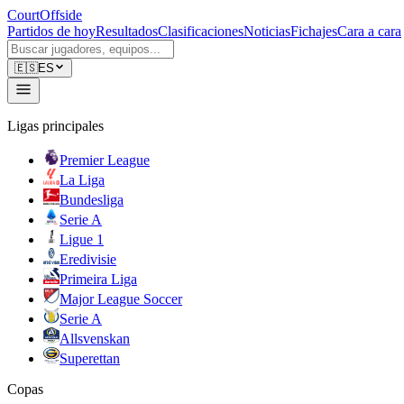
CourtOffside
Partidos de hoy
Resultados
Clasificaciones
Noticias
Fichajes
Cara a cara
🇪🇸
ES
Ligas principales
Premier League
La Liga
Bundesliga
Serie A
Ligue 1
Eredivisie
Primeira Liga
Major League Soccer
Serie A
Allsvenskan
Superettan
Copas