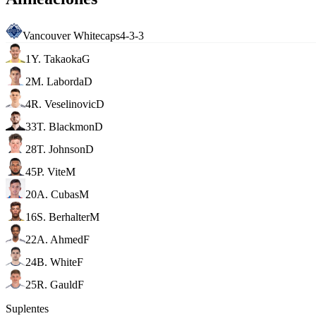
Vancouver Whitecaps
4-3-3
1
Y. Takaoka
G
2
M. Laborda
D
4
R. Veselinovic
D
33
T. Blackmon
D
28
T. Johnson
D
45
P. Vite
M
20
A. Cubas
M
16
S. Berhalter
M
22
A. Ahmed
F
24
B. White
F
25
R. Gauld
F
Suplentes