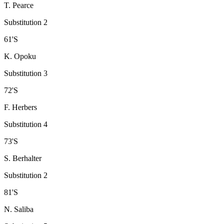
T. Pearce
Substitution 2
61
'
S
K. Opoku
Substitution 3
72
'
S
F. Herbers
Substitution 4
73
'
S
S. Berhalter
Substitution 2
81
'
S
N. Saliba