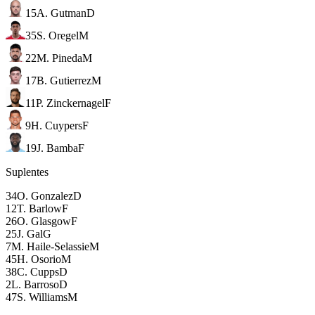
15
A. Gutman
D
35
S. Oregel
M
22
M. Pineda
M
17
B. Gutierrez
M
11
P. Zinckernagel
F
9
H. Cuypers
F
19
J. Bamba
F
Suplentes
34
O. Gonzalez
D
12
T. Barlow
F
26
O. Glasgow
F
25
J. Gal
G
7
M. Haile-Selassie
M
45
H. Osorio
M
38
C. Cupps
D
2
L. Barroso
D
47
S. Williams
M