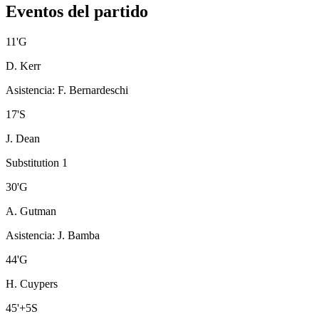
Eventos del partido
11
'
G
D. Kerr
Asistencia
:
F. Bernardeschi
17
'
S
J. Dean
Substitution 1
30
'
G
A. Gutman
Asistencia
:
J. Bamba
44
'
G
H. Cuypers
45
'
+5
S