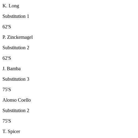
K. Long
Substitution 1
62
'
S
P. Zinckernagel
Substitution 2
62
'
S
J. Bamba
Substitution 3
75
'
S
Alonso Coello
Substitution 2
75
'
S
T. Spicer