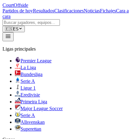
CourtOffside
Partidos de hoy
Resultados
Clasificaciones
Noticias
Fichajes
Cara a
cara
🇪🇸
ES
Ligas principales
Premier League
La Liga
Bundesliga
Serie A
Ligue 1
Eredivisie
Primeira Liga
Major League Soccer
Serie A
Allsvenskan
Superettan