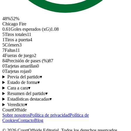
48
%
52
%
Chicago Fire
0.61
Goles esperados (xG)
1.08
5
Tiros totales
11
1
Tiros a puerta
4
5
Córners
3
7
Faltas
11
4
Fueras de juego
2
84
Precisión de pases (%)
87
0
Tarjetas amarillas
0
0
Tarjetas rojas
0
Previa del partido
▾
Estado de forma
▾
Cara a cara
▾
Resumen del partido
▾
Estadísticas destacadas
▾
Veredicto
▾
CourtOffside
Sobre nosotros
Política de privacidad
Política de
Cookies
Contacto
Blog
©
2026
CourtOffside
Editorial.
Todos los derechos reservados.