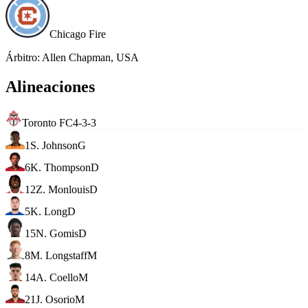
Chicago Fire
Árbitro
:
Allen Chapman, USA
Alineaciones
Toronto FC
4-3-3
1
S. Johnson
G
6
K. Thompson
D
12
Z. Monlouis
D
5
K. Long
D
15
N. Gomis
D
8
M. Longstaff
M
14
A. Coello
M
21
J. Osorio
M