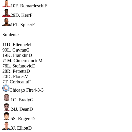
10
F. Bernardeschi
F
29
D. Kerr
F
16
T. Spicer
F
Suplentes
11
D. Etienne
M
90
L. Gavran
G
19
K. Franklin
D
71
M. Cimermancic
M
76
L. Stefanovic
D
28
R. Petretta
D
20
D. Flores
M
7
T. Corbeanu
F
Chicago Fire
4-3-3
1
C. Brady
G
24
J. Dean
D
5
S. Rogers
D
3
J. Elliott
D